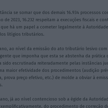
nstância se somar que dos demais 16.934 processos co
 de 2023, 16.232 respeitam a execuções fiscais e con
r que há um papel a cometer legalmente à Autoridade
os litígios tributários.
no, ao nível da emissão do ato tributário lesivo com
gente que imponha que esta se abstenha da prática d
a sido escrutinada reiteradamente pelas instâncias jud
a maior efetividade dos procedimentos (audição prév
ta, prova preço efetivo, etc.) de molde a obviar à emis
s.
o, já ao nível contencioso sob a égide da Autoridade
xemplificativamente, do procedimento de correção de