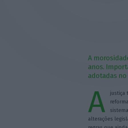
A morosidade
anos. Import
adotadas no 
A
justiça
reforma
sistema
alterações legis
regras que ainda