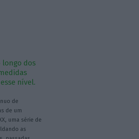
o longo dos
 medidas
esse nível.
ínuo de
ias de um
 XX, uma série de
oldando as
as, passadas