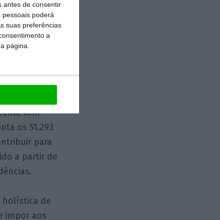
s antes de consentir
 pessoais poderá
s suas preferências
 consentimento a
2023)
da página.
. Importa, no
cente têm
onta os 51.293
tribuir para
ido a partir de
dências.
 holística de
e impor aos