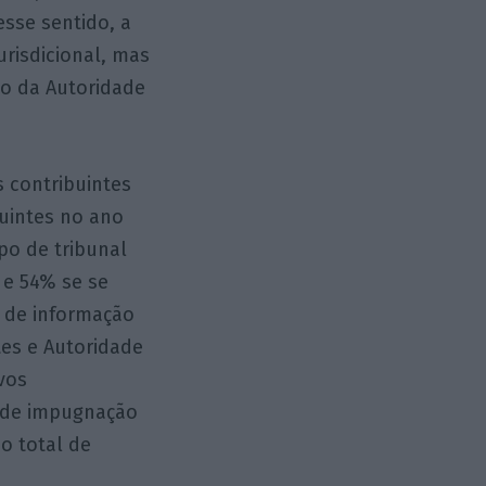
esse sentido, a
urisdicional, mas
o da Autoridade
s contribuintes
buintes no ano
po de tribunal
 e 54% se se
 de informação
tes e Autoridade
ivos
s de impugnação
do total de