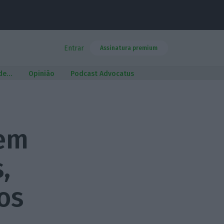
Entrar
Assinatura premium
 de…
Opinião
Podcast Advocatus
 em
,
os