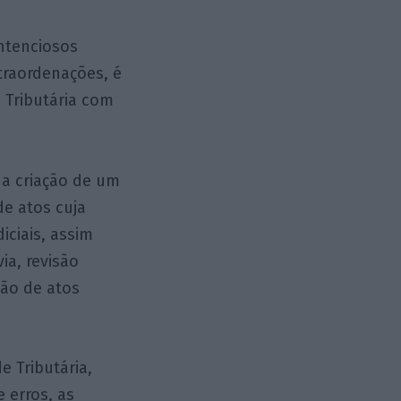
ntenciosos
traordenações, é
 Tributária com
 a criação de um
e atos cuja
iciais, assim
ia, revisão
são de atos
 Tributária,
 erros, as