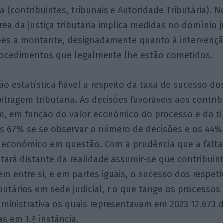
a (contribuintes, tribunais e Autoridade Tributária). N
rea da justiça tributária implica medidas no domínio j
es a montante, designadamente quanto à intervençã
procedimentos que legalmente lhe estão cometidos.
ão estatística fiável a respeito da taxa de sucesso do
rbitragem tributária. As decisões favoráveis aos contri
m, em função do valor económico do processo e do ti
os 67% se se observar o número de decisões e os 44%
r económico em questão. Com a prudência que a falta
tará distante da realidade assumir-se que contribuin
tem entre si, e em partes iguais, o sucesso dos respet
butários em sede judicial, no que tange os processo
administrativa os quais representavam em 2023 12.673 
s em 1.ª instância.