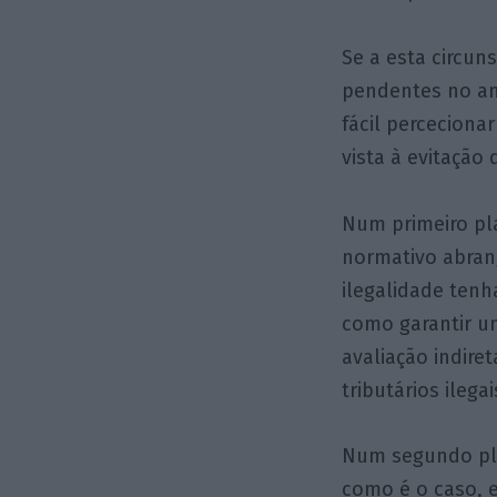
Se a esta circu
pendentes no ano
fácil perceciona
vista à evitação d
Num primeiro pla
normativo abran
ilegalidade tenh
como garantir um
avaliação indire
tributários ilegai
Num segundo plan
como é o caso, e