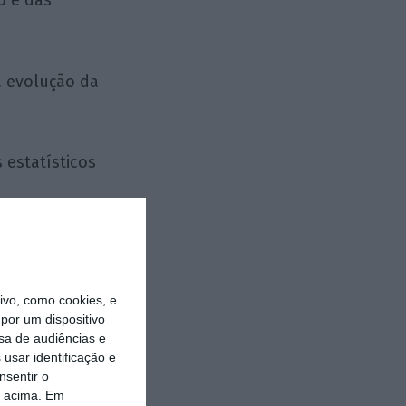
o e das
a evolução da
 estatísticos
8 (2023)
023: 270
vo, como cookies, e
por um dispositivo
sa de audiências e
5 (
2023
)
usar identificação e
nsentir o
o acima. Em
86 dias /