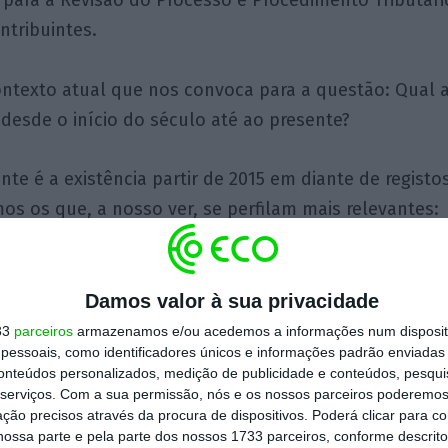
para a Revisão do Processo e Procedimento Tributári
ntribuintes.
contexto atual que nos convoca para a questão: Qual 
a desde o início do século até ao presente?
te é a existência partir de 2015 em diante de registos
mos os que, a nosso ver, se perfilam mais relevantes:
endentes Tribunais 1.ª Instância: 51.293 (
2015
)
/
29.60
Damos valor à sua privacidade
ízes Tribunais Administrativos e Fiscais 2004: 129 / 2
33
parceiros
armazenamos e/ou acedemos a informações num dispositi
essoais, como identificadores únicos e informações padrão enviadas 
conteúdos personalizados, medição de publicidade e conteúdos, pesqui
ntrados / findos 24.753
e 19.148
(
2015
) /
10.584 e 15.74
serviços.
Com a sua permissão, nós e os nossos parceiros poderemos 
ção precisos através da procura de dispositivos. Poderá clicar para co
ossa parte e pela parte dos nossos 1733 parceiros, conforme descrit
Time
/ Taxa de resolução: 1015 dias / 77,36%
(
2015
)
/
6