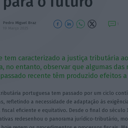
para o futuro
Pedro Miguel Braz
1
19 Março 2025
 tem caracterizado a justiça tributária a
a, no entanto, observar que algumas das
passado recente têm produzido efeitos a 
 tributária portuguesa tem passado por um ciclo cont
s, refletindo a necessidade de adaptação às exigênc
 fiscal eficiente e equitativo. Desde o final do século
lativas redesenhou o panorama jurídico-tributário, m
 hoje regem os procedimentos e processos fiscais. M