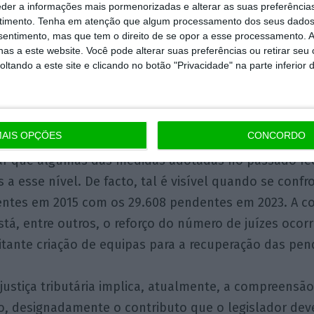
eder a informações mais pormenorizadas e alterar as suas preferência
23
)
timento.
Tenha em atenção que algum processamento dos seus dados
nsentimento, mas que tem o direito de se opor a esse processamento. A
as a este website. Você pode alterar suas preferências ou retirar seu
judicial / ação administrativa: 24.651
(2015) /
12.673 (
tando a este site e clicando no botão "Privacidade" na parte inferior 
e outra natureza: 28.642 (
2015
)
/
16.934 (
2023
)
AIS OPÇÕES
CONCORDO
 caracterizado a justiça tributária ao longo dos anos
ar que algumas das medidas adotadas no passado re
 a esse nível. De facto, tal é visível quando se confr
ntes em 2015 com os 29.608 pendentes em 2023. A con
stá, entre outros, o reforço do número de juízes ocorr
tante criação de equipas para a recuperação das pen
ustiça tributária implica, atualmente, a compreensão
, designadamente o contributo que o legislador dev