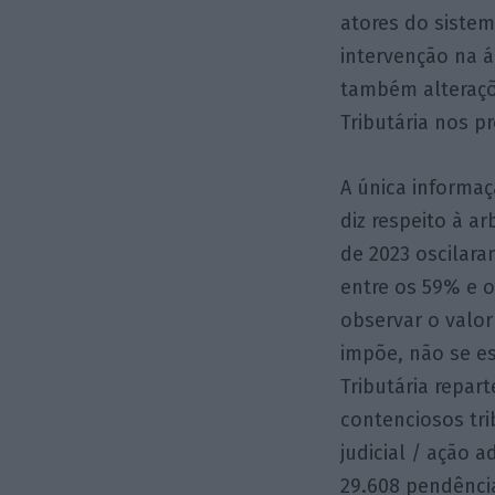
atores do sistem
intervenção na á
também alteraçõ
Tributária nos 
A única informaç
diz respeito à a
de 2023 oscilara
entre os 59% e 
observar o valo
impõe, não se es
Tributária repar
contenciosos tri
judicial / ação 
29.608 pendência