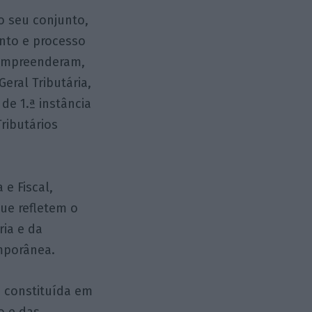
no seu conjunto,
ento e processo
 compreenderam,
eral Tributária,
 de 1.ª instância
Tributários
 e Fiscal,
ue refletem o
ria e da
mporânea.
 constituída em