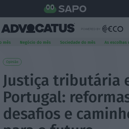
o mês
Negócio do mês
Sociedade do mês
As escolhas
Opinião
Justiça tributária
Portugal: reformas
desafios e caminh