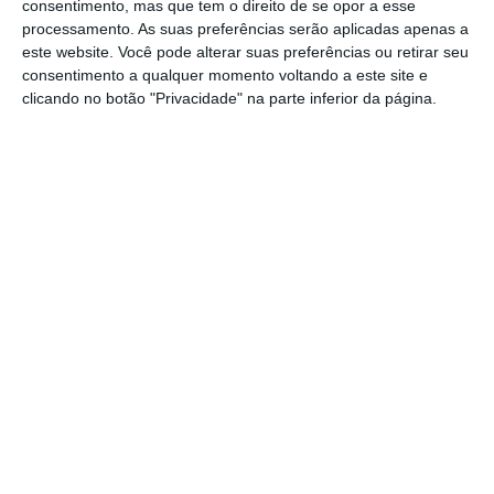
consentimento, mas que tem o direito de se opor a esse
generalizada face a uma ameaça invisível, em que
processamento. As suas preferências serão aplicadas apenas a
este website. Você pode alterar suas preferências ou retirar seu
todos os
stakeholders
em interação presencial
consentimento a qualquer momento voltando a este site e
eram suspeitos. Todos se converteram em
clicando no botão "Privacidade" na parte inferior da página.
potencial ameaça uns para os outros, enquanto
não se implementaram as medidas de trabalho
virtual. Continuam sob suspeita todos os que,
pela natureza das suas funções, têm de continuar
a marcar presença e cruzar-se com potenciais
fontes de contágio. A consciência desta
desigualdade de exposição ao risco terá
inevitavelmente consequência ao nível da
consciência coletiva e dinâmicas internas.
Estas ferramentas vão ajudá-lo a trabalhar a partir de
casa
Ler Mais