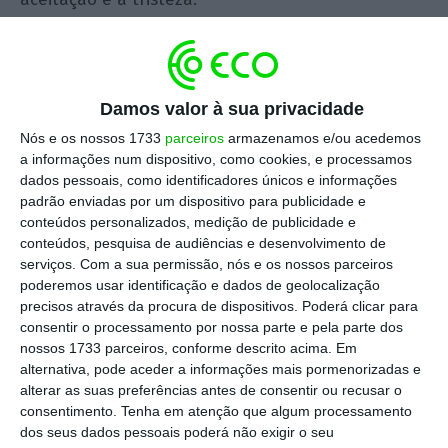
Cada um ao seu ritmo, a passar por estas fases,
enquanto as organizações se mobilizavam para
Damos valor à sua privacidade
desenhar plano de contingências que
minimizassem quebras de produtividade
, através
Nós e os nossos 1733
parceiros
armazenamos e/ou acedemos
a informações num dispositivo, como cookies, e processamos
da criação de turnos de trabalho e modelos de
dados pessoais, como identificadores únicos e informações
trabalho à distância, implementados por líderes
padrão enviadas por um dispositivo para publicidade e
sem experiência neste paradigma e colaboradores
conteúdos personalizados, medição de publicidade e
conteúdos, pesquisa de audiências e desenvolvimento de
pouco preparados para o virtual. Tudo em tempo
serviços.
Com a sua permissão, nós e os nossos parceiros
recorde, orquestrado por responsáveis por definir
poderemos usar identificação e dados de geolocalização
planos de contingência que nunca tinham feito. A
precisos através da procura de dispositivos. Poderá clicar para
consentir o processamento por nossa parte e pela parte dos
complexidade
do processo é enorme, com
nossos 1733 parceiros, conforme descrito acima. Em
necessidade de retificações contínuas em
alternativa, pode aceder a informações mais pormenorizadas e
movimento.
alterar as suas preferências antes de consentir ou recusar o
consentimento.
Tenha em atenção que algum processamento
dos seus dados pessoais poderá não exigir o seu
Primeiro veio o sentimento de
vulnerabilidade