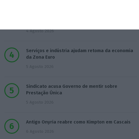
Construbarcelos recebeu quase um milhão de
fundos europeus
4 Agosto 2026
Serviços e indústria ajudam retoma da economia
da Zona Euro
5 Agosto 2026
Sindicato acusa Governo de mentir sobre
Prestação Única
5 Agosto 2026
Antigo Onyria reabre como Kimpton em Cascais
6 Agosto 2026