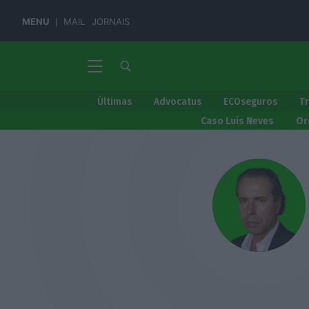
MENU
MAIL
JORNAIS
Últimas
Advocatus
ECOseguros
T
Caso Luís Neves
Or