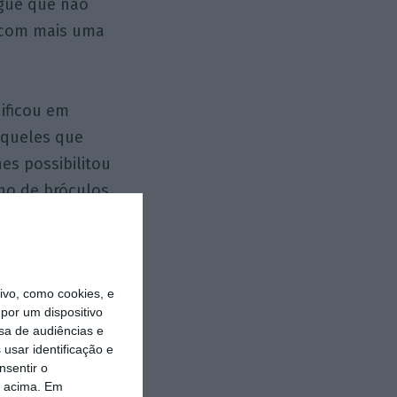
ngue que não
r com mais uma
dificou em
 aqueles que
es possibilitou
ho de bróculos,
dio ridículo no
o. Com este
eleição», como
vo, como cookies, e
, é esdrúxulo.
por um dispositivo
e perdeu num
sa de audiências e
lico, sem
usar identificação e
nsentir o
ão passará de
o acima. Em