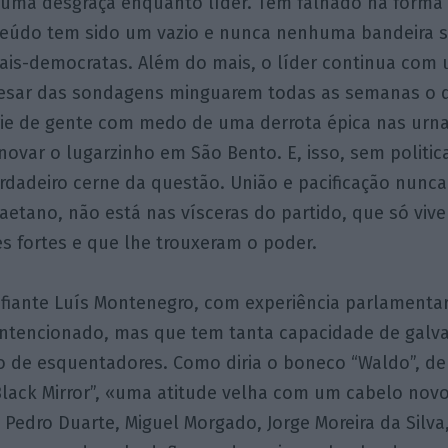
o uma desgraça enquanto líder. Tem falhado na forma 
teúdo tem sido um vazio e nunca nenhuma bandeira s
ais-democratas. Além do mais, o líder continua com 
apesar das sondagens minguarem todas as semanas o 
ie de gente com medo de uma derrota épica nas urn
enovar o lugarzinho em São Bento. E, isso, sem politi
erdadeiro cerne da questão. União e pacificação nun
etano, não está nas vísceras do partido, que só vive
s fortes e que lhe trouxeram o poder.
afiante Luís Montenegro, com experiência parlamentar
intencionado, mas que tem tanta capacidade de galva
 de esquentadores. Como diria o boneco “Waldo”, de
“Black Mirror”, «uma atitude velha com um cabelo nov
Pedro Duarte, Miguel Morgado, Jorge Moreira da Silva,