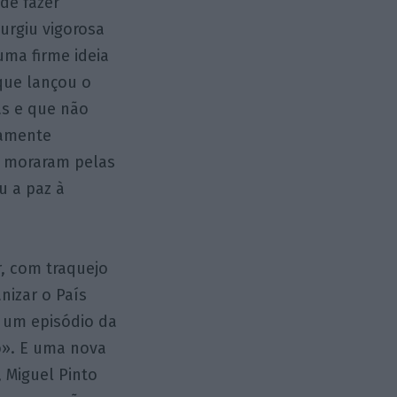
de fazer
urgiu vigorosa
uma firme ideia
que lançou o
as e que não
camente
ca moraram pelas
u a paz à
, com traquejo
nizar o País
 um episódio da
o». E uma nova
 Miguel Pinto