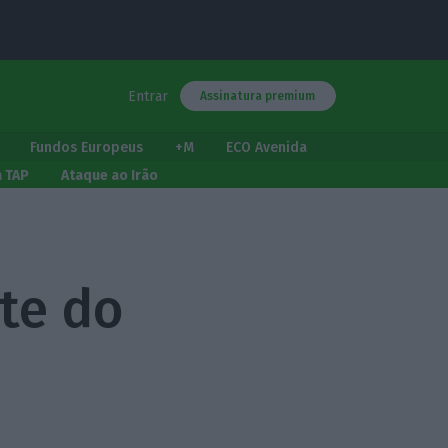
Entrar
Assinatura premium
Fundos Europeus
+M
ECO Avenida
a TAP
Ataque ao Irão
te do