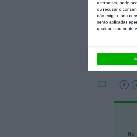
um triste rodapé
alternativa, pode ac
ou recusar o consen
não exigir o seu co
O autor escreve 
serão aplicadas apen
qualquer momento vol
M
No 