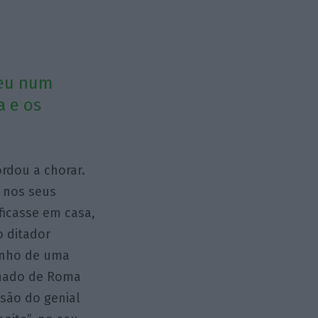
deu num
a e os
rdou a chorar.
 nos seus
ficasse em casa,
o ditador
sonho de uma
enado de Roma
 são do genial