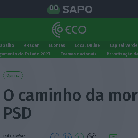
rabalho
eRadar
EContas
Local Online
Capital Verde
çamento do Estado 2027
Exames nacionais
Privatização d
Opinião
O caminho da mor
PSD
Rui Calafate