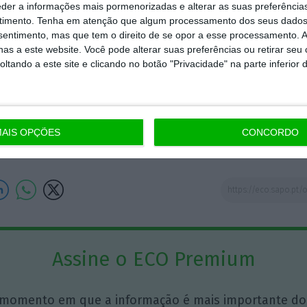
 que contará o caminho das pedras que irão levar à 
eder a informações mais pormenorizadas e alterar as suas preferência
timento.
Tenha em atenção que algum processamento dos seus dados
nsentimento, mas que tem o direito de se opor a esse processamento. A
segundo a antiga ortografia
as a este website. Você pode alterar suas preferências ou retirar seu
tando a este site e clicando no botão "Privacidade" na parte inferior 
Rui Calafate
Colunista
AIS OPÇÕES
CONCORDO
Assine o ECO Premium
momento em que a informação é mais importante do