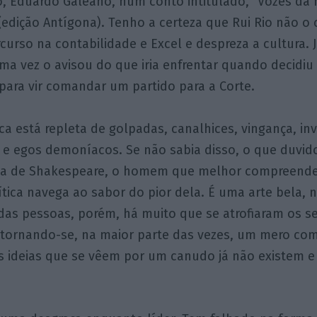
o, Eduardo Galeano, num conto intitulado, “Vozes da n
 (edição Antígona). Tenho a certeza que Rui Rio não 
rcurso na contabilidade e Excel e despreza a cultura. J
ma vez o avisou do que iria enfrentar quando decidiu
para vir comandar um partido para a Corte.
ica está repleta de golpadas, canalhices, vingança, inv
 e egos demoníacos. Se não sabia disso, o que duvid
ia de Shakespeare, o homem que melhor compreende
tica navega ao sabor do pior dela. É uma arte bela, 
das pessoas, porém, há muito que se atrofiaram os se
, tornando-se, na maior parte das vezes, um mero co
s ideias que se vêem por um canudo já não existem 