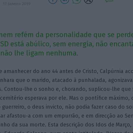
17 Janeiro 2019
mem refém da personalidade que se per
 PSD está abúlico, sem energia, não encant
 não lhe ligam nenhuma.
e amanhecer do ano 44 antes de Cristo, Calpúrnia aco
onhara que o marido, atacado à punhalada, agonizava
s. Contou-lhe o sonho e, chorando, suplicou-lhe que 
 cemitério esperava por ele. Mas o pontífice máximo, 
ino guerreiro, o deus invicto, não podia fazer caso do 
ésar afastou-a com um empurrão, e em direcção ao S
nho da sua morte. Esta descrição dos Idos de Março,