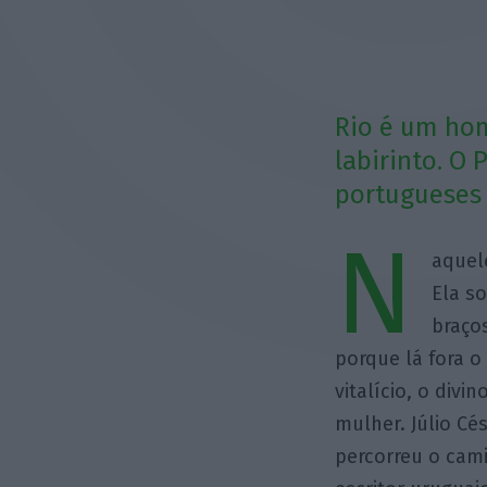
Rio é um ho
labirinto. O
portugueses
N
aquel
Ela s
braço
porque lá fora o
vitalício, o div
mulher. Júlio C
percorreu o cami