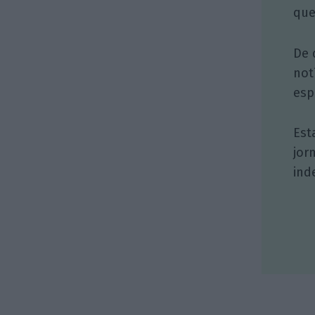
que
De 
not
esp
Est
jor
ind