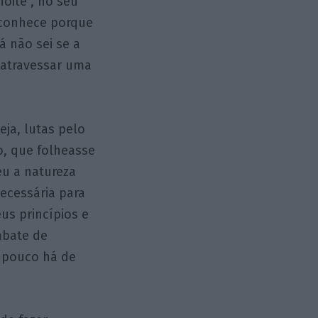
oite”, no seu
o conhece porque
á não sei se a
 atravessar uma
eja, lutas pelo
o, que folheasse
u a natureza
necessária para
us princípios e
mbate de
e pouco há de