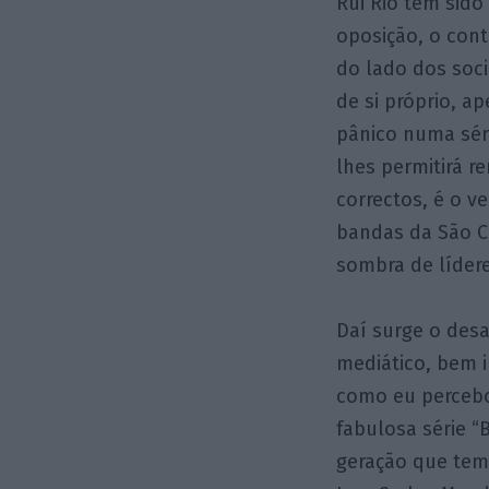
Rui Rio tem sid
oposição, o con
do lado dos soci
de si próprio, 
pânico numa sér
lhes permitirá r
correctos, é o v
bandas da São Ca
sombra de lídere
Daí surge o des
mediático, bem 
como eu percebo
fabulosa série 
geração que tem 