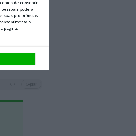
morte do PSD.
s antes de consentir
 pessoais poderá
s suas preferências
 consentimento a
da página.
https://eco.sapo.pt/opiniao/o-caminho-da-morte-do-psd/
Copiar