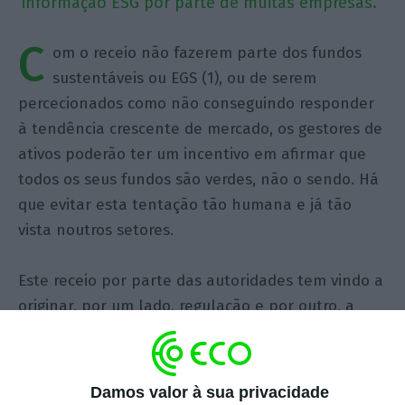
informação ESG por parte de muitas empresas.
C
om o receio não fazerem parte dos fundos
sustentáveis ou EGS (1), ou de serem
percecionados como não conseguindo responder
à tendência crescente de mercado, os gestores de
ativos poderão ter um incentivo em afirmar que
todos os seus fundos são verdes, não o sendo. Há
que evitar esta tentação tão humana e já tão
vista noutros setores.
Este receio por parte das autoridades tem vindo a
originar, por um lado, regulação e por outro, a
criação de grupos dedicados à monitorização e
fiscalização da veracidade da informação
divulgada pelos findos de investimento.
Damos valor à sua privacidade