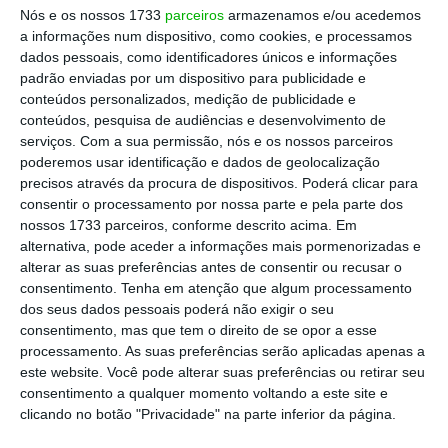
Nós e os nossos 1733
parceiros
armazenamos e/ou acedemos
Na Dinamarca, foi criada recentemente pela
a informações num dispositivo, como cookies, e processamos
Autoridade de Supervisão Financeira uma unidade
dados pessoais, como identificadores únicos e informações
padrão enviadas por um dispositivo para publicidade e
para monitorizar a informação disponibilizada
conteúdos personalizados, medição de publicidade e
pelos participantes do mercado financeiro no
conteúdos, pesquisa de audiências e desenvolvimento de
âmbito da regulação europeia que entrou em
serviços.
Com a sua permissão, nós e os nossos parceiros
poderemos usar identificação e dados de geolocalização
vigor a 10 de março de 2021 relativa à divulgação
precisos através da procura de dispositivos. Poderá clicar para
de informações relacionadas com a
consentir o processamento por nossa parte e pela parte dos
sustentabilidade, também conhecida como
nossos 1733 parceiros, conforme descrito acima. Em
alternativa, pode aceder a informações mais pormenorizadas e
regulamento da “SFDR”. Esta unidade poderá
alterar as suas preferências antes de consentir ou recusar o
emitir injunções, avisos e relatórios às empresas
consentimento.
Tenha em atenção que algum processamento
que não cumpram com a SFDR.
dos seus dados pessoais poderá não exigir o seu
consentimento, mas que tem o direito de se opor a esse
processamento. As suas preferências serão aplicadas apenas a
Também a US Securities and Exchange
este website. Você pode alterar suas preferências ou retirar seu
Commission (SEC), tem estado atenta para definir
consentimento a qualquer momento voltando a este site e
clicando no botão "Privacidade" na parte inferior da página.
as métricas e dados que os fundos e as empresas