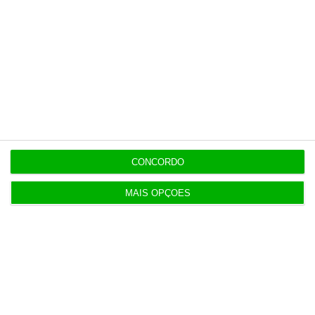
Sofia Santos
Economista especializada em
sustainable and climate finance
CONCORDO
https://eco.sapo.pt/opiniao/o-greewashing-financeiro/
Copiar
MAIS OPÇÕES
Assine o ECO Premium
No momento em que a informação é mais
importante do que nunca, apoie o