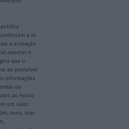
inistério
política
 continuam a se
aiu a acusação
ta) apontar o
giria que o
m ao previsível
as informações
vendas de
undos ao Fundo
tem um valor
Sim, seria, mas
m,