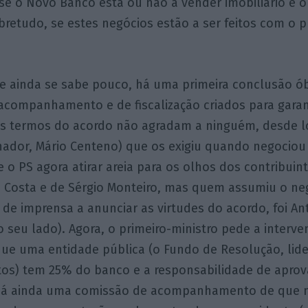
 o Novo Banco está ou não a vender imobiliário e ou
bretudo, se estes negócios estão a ser feitos com o p
e ainda se sabe pouco, há uma primeira conclusão ób
companhamento e de fiscalização criados para garan
s termos do acordo não agradam a ninguém, desde l
rnador, Mário Centeno) que os exigiu quando negociou
o PS agora atirar areia para os olhos dos contribuin
 Costa e de Sérgio Monteiro, mas quem assumiu o neg
de imprensa a anunciar as virtudes do acordo, foi A
 seu lado). Agora, o primeiro-ministro pede a interv
e uma entidade pública (o Fundo de Resolução, lid
os) tem 25% do banco e a responsabilidade de aprov
. Há ainda uma comissão de acompanhamento de que