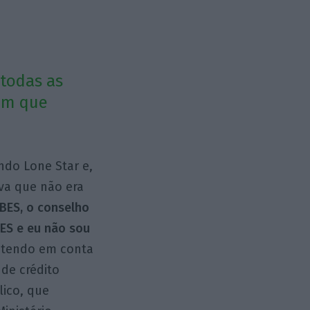
 todas as
sem que
ndo Lone Star e,
va que não era
BES, o conselho
ES e eu não sou
s, tendo em conta
 de crédito
lico, que