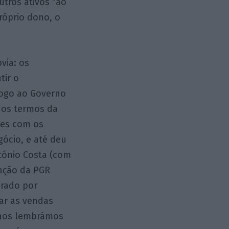
tros ativos “ao
róprio dono, o
via: os
tir o
ogo ao Governo
 os termos da
tes com os
ócio, e até deu
ntónio Costa (com
enção da PGR
erado por
ar as vendas
 nos lembrámos