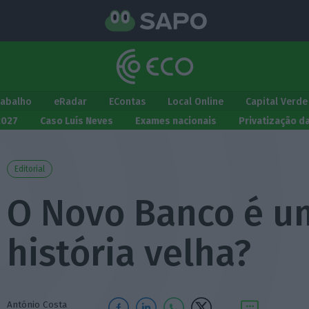
rabalho
eRadar
EContas
Local Online
Capital Verde
2027
Caso Luís Neves
Exames nacionais
Privatização d
Editorial
O Novo Banco é u
história velha?
António Costa