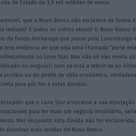
ntia de Estado de 3,9 mil milhões de euros.
sensível, que o Novo Banco não esclarece de forma de
os imóveis? E todos os outros ativos? O Novo Banco d
ário do fundo Anchorage que passa pelo Luxemburgo e
 tem evidência de que seja uma chamada “parte relac
 indiretamente ao Lone Star. Mas não só não revela q
ntificado no singular) nem se está a referir-se ao últi
a jurídico ou do ponto de vista económico, verdadei
onta para pôr fim a estas dúvidas.
estúpido que o Lone Star arriscasse a sua reputação
ernacionais para ter mais um negócio imobiliário, ser
minoso. Mas enquanto esta dúvida não for esclarecida,
e autorizar mais vendas do Novo Banco.