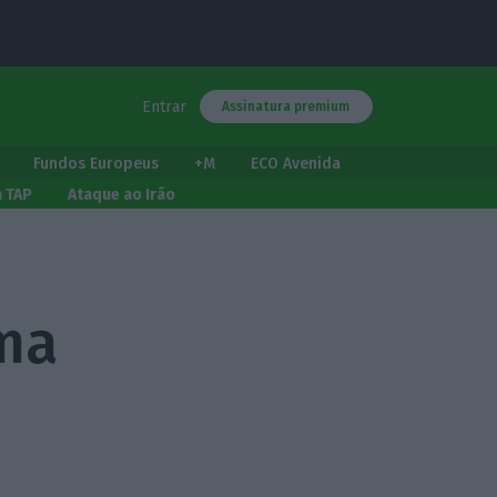
Entrar
Assinatura premium
Fundos Europeus
+M
ECO Avenida
a TAP
Ataque ao Irão
ma