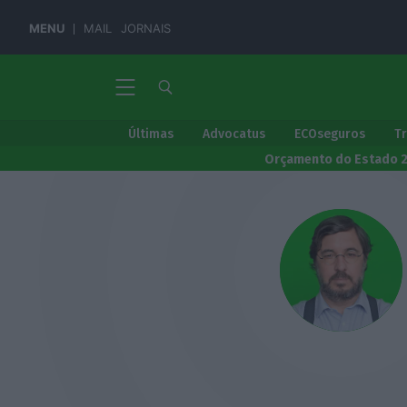
MENU
MAIL
JORNAIS
Últimas
Advocatus
ECOseguros
T
Orçamento do Estado 