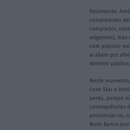
Finalmente, Ant
compradores dest
comprador, neste
exigentes), mas 
com prejuízo me
acabam por afeta
dinheiro público
Neste momento, 
Lone Star e Ant
perda, porque nã
consequências d
pronunciar-se, 
Novo Banco jura