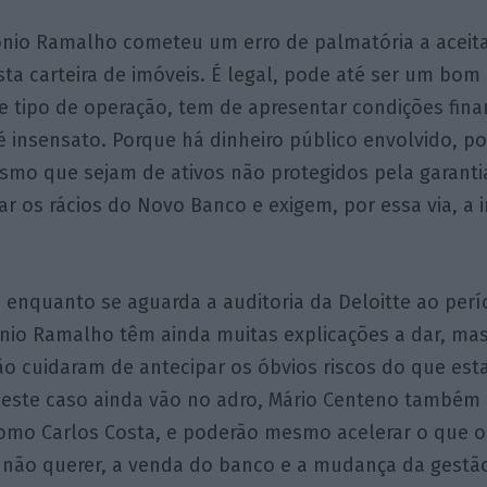
ónio Ramalho cometeu um erro de palmatória a aceitar
a carteira de imóveis. É legal, pode até ser um bom 
 tipo de operação, tem de apresentar condições fina
é insensato. Porque há dinheiro público envolvido, p
smo que sejam de ativos não protegidos pela garanti
r os rácios do Novo Banco e exigem, por essa via, a 
.
enquanto se aguarda a auditoria da Deloitte ao perí
ónio Ramalho têm ainda muitas explicações a dar, mas
o cuidaram de antecipar os óbvios riscos do que est
este caso ainda vão no adro, Mário Centeno também
como Carlos Costa, e poderão mesmo acelerar o que 
 não querer, a venda do banco e a mudança da gestão