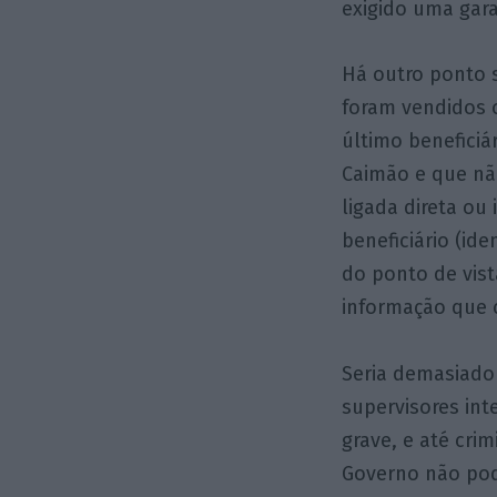
exigido uma gara
Há outro ponto 
foram vendidos 
último benefici
Caimão e que não
ligada direta ou
beneficiário (ide
do ponto de vist
informação que c
Seria demasiado 
supervisores int
grave, e até cri
Governo não pod