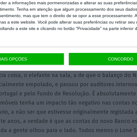
as carteiras já constituídas, claramente com perdas
eder a informações mais pormenorizadas e alterar as suas preferência
timento.
Tenha em atenção que algum processamento dos seus dados
r dizer que os imóveis foram vendidos ao desbarato? 
nsentimento, mas que tem o direito de se opor a esse processamento. A
, e seria muito estranho que o Fundo de Resolução d
as a este website. Você pode alterar suas preferências ou retirar seu
tando a este site e clicando no botão "Privacidade" na parte inferior 
termos.
cia de outros fundos interessados em comprar estes 
 que nem sempre os utilizadores tenham toda a inf
AIS OPÇÕES
CONCORDO
, apenas 1% exerceu o direito de preferência previsto
tra coisa, o elefante na sala, a de que o balanço do
icialmente empolado, e passou por auditores internos
ortugal e pelo Fundo de Resolução. É absolutamente 
 imóveis tenha um impacto tão negativo nas contas n
rio, a não ser que estivesse originalmente registada 
nte anos, a verdade é que as contas do novo Banco 
oda a gente olhou para o lado. Todos menos o Lone St