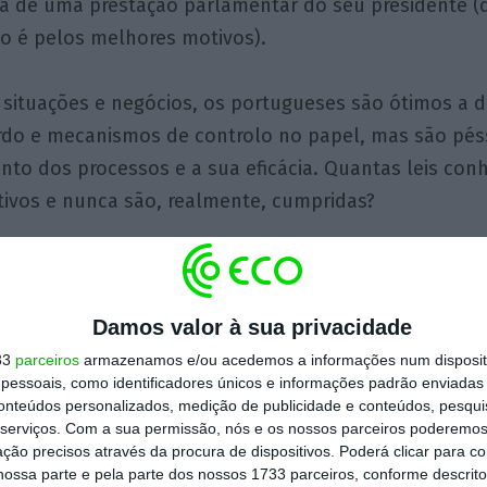
a de uma prestação parlamentar do seu presidente (
ão é pelos melhores motivos).
situações e negócios, os portugueses são ótimos a 
do e mecanismos de controlo no papel, mas são péss
o dos processos e a sua eficácia. Quantas leis co
tivos e nunca são, realmente, cumpridas?
 notícia do Público sobre a venda de imóveis do Nov
de nas ilhas Caimão, há coisas por explicar, e outra
Damos valor à sua privacidade
33
parceiros
armazenamos e/ou acedemos a informações num dispositi
essoais, como identificadores únicos e informações padrão enviadas 
 últimas: A venda daquela carteira de imóveis — 5.3
conteúdos personalizados, medição de publicidade e conteúdos, pesqui
or 8.486 frações — por 364 milhões de euros, abaixo
serviços.
Com a sua permissão, nós e os nossos parceiros poderemos 
ção precisos através da procura de dispositivos. Poderá clicar para co
egistados nas contas em termos brutos e, mesmo c
ossa parte e pela parte dos nossos 1733 parceiros, conforme descrit