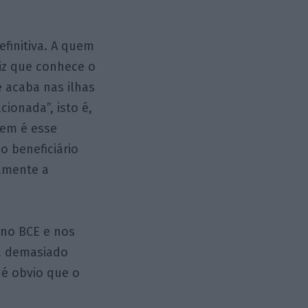
finitiva. A quem
iz que conhece o
 acaba nas ilhas
ionada”, isto é,
uem é esse
mo beneficiário
ramente a
 no BCE e nos
ia demasiado
 é obvio que o