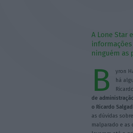
A Lone Star 
informações 
ninguém as p
B
yron H
há alg
Ricard
de administraçã
o Ricardo Salga
as dúvidas sobre
malparado e as 