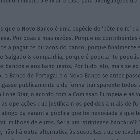
imeiro-ministro a enviar o caso para averiguações do M
 que o Novo Banco é uma espécie de ‘béte noire’ da 
esa. Por boas e más razões. Porque os contribuintes
s a pagar os buracos do banco, porque finalmente s
do Salgado & companhia, porque é popular (e populis
s bancos e aos banqueiros. Por tudo isto, mais se exi
, o Banco de Portugal e o Novo Banco se antecipasse
vulgasse publicamente e de forma transparente todos 
o Lone Star, o acordo com a Comissão Europeia e as 
s as operações que justificam os pedidos anuais de f
abrigo da garantia pública que foi negociada e que 
il milhões de euros. Seria um ‘striptease bancário’? 
 não há outra alternativa às suspeitas que se revela