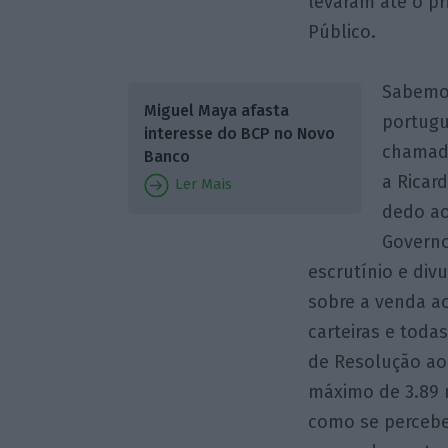
levaram até o pr
Público.
Sabemos
Miguel Maya afasta
portugu
interesse do BCP no Novo
chamado
Banco
a Ricar
Ler Mais
dedo ao
Governo
escrutínio e di
sobre a venda a
carteiras e toda
de Resolução ao 
máximo de 3.89 m
como se percebe,