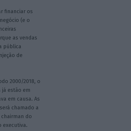
 financiar os
negócio (e o
nceiras
orque as vendas
a pública
injeção de
odo 2000/2018, o
 já estão em
ava em causa. As
 será chamado a
o chairman do
 executiva.