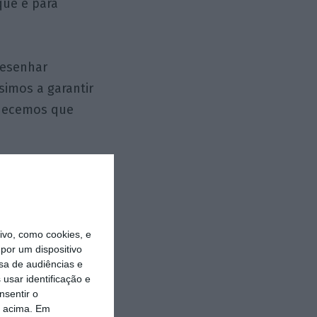
que é para
desenhar
imos a garantir
nhecemos que
o Banco a um
s que se auto-
vo, como cookies, e
por um dispositivo
55 imóveis que
sa de audiências e
 dos 641 milhões
usar identificação e
nsentir o
ontando com as
o acima. Em