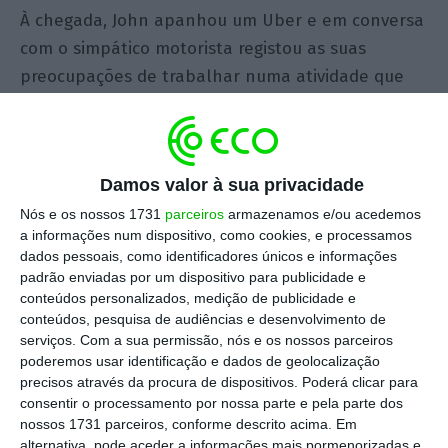
À chegada, John apanhou um Uber e em conversa
com o simpático motorista registou as suas
preocupações de trabalhar numa atividade que
ainda aguarda enquadramento legal, mas que vai
funcionando.
Damos valor à sua privacidade
Ao chegar ao local onde iria ficar alojado (uma
Nós e os nossos 1731
parceiros
armazenamos e/ou acedemos
alojamento local reservado pelo Airbnb), foi
a informações num dispositivo, como cookies, e processamos
recebido por um simpático casal jovem que lhe
dados pessoais, como identificadores únicos e informações
comunicou que a encomenda de materiais para a
padrão enviadas por um dispositivo para publicidade e
conteúdos personalizados, medição de publicidade e
conferência que tinha feito no AliExpress e que
conteúdos, pesquisa de audiências e desenvolvimento de
tinha pedido para entregar no destino já tinha
serviços.
Com a sua permissão, nós e os nossos parceiros
chegado a Portugal, mas que estava retida na
poderemos usar identificação e dados de geolocalização
precisos através da procura de dispositivos. Poderá clicar para
alfândega. “Devem ser taxas!”, disseram eles,
consentir o processamento por nossa parte e pela parte dos
como quem tem conhecimento de causa.
nossos 1731 parceiros, conforme descrito acima. Em
alternativa, pode aceder a informações mais pormenorizadas e