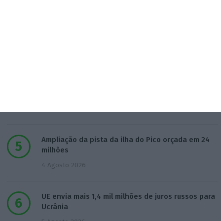
SRS Legal assessora Grupo Finançor na compra da
EMATER
3 Agosto 2026
IA: Europa quer tornar-se competitiva e reduzir
dependência
4 Agosto 2026
Ampliação da pista da ilha do Pico orçada em 24
milhões
4 Agosto 2026
UE envia mais 1,4 mil milhões de juros russos para
Ucrânia