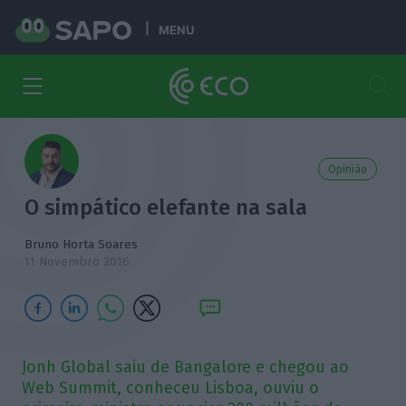
MENU
Opinião
O simpático elefante na sala
Bruno Horta Soares
11 Novembro 2016
Jonh Global saiu de Bangalore e chegou ao
Web Summit, conheceu Lisboa, ouviu o