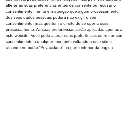
alterar as suas preferências antes de consentir ou recusar o
Tudo era perto em Lisboa e rapidamente chegou
consentimento.
Tenha em atenção que algum processamento
à Alfândega onde um simpático funcionário lhe
dos seus dados pessoais poderá não exigir o seu
pediu para regressar depois do almoço por o
consentimento, mas que tem o direito de se opor a esse
processamento. As suas preferências serão aplicadas apenas a
sistema estar em baixo e não ser possível
este website. Você pode alterar suas preferências ou retirar seu
concluir o processo.
consentimento a qualquer momento voltando a este site e
clicando no botão "Privacidade" na parte inferior da página.
Há males que vêm por bem e a espera forçada
permitiu-lhe um passeio não planeado bela
fascinante baixa onde se cruzou com um grupo de
jovens muito simpáticos que lhe indicaram o
melhor local para comer um peixe grelhado que
não irá esquecer, mas que custou a pagar por não
existir pagamento em cartão disponível.
Mas o grande dia chegou e com uma pesquisa
rápida na BláBlá Car, conseguiu arranjar boleia