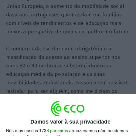
União Europeia, o aumento da mobilidade social
dava aos portugueses que nasciam em famílias
com níveis de rendimentos e de educação mais
baixos a perspetiva de uma vida melhor no futuro.
O aumento da escolaridade obrigatória e a
massificação do acesso ao ensino superior nos
anos 80 e 90 melhorou substancialmente a
educação média da população e as suas
possibilidades profissionais. Passou a ser possível
‘estudar para ser alguém’, como me diziam os
meus pais. Os filhos passaram a estudar mais do
que os pais e, por consequência, alcançaram
melhores ocupações profissionais e mais bem
Damos valor à sua privacidade
remuneradas. A origem social parecia estar a
Nós e os nossos 1733
parceiros
armazenamos e/ou acedemos
perder importância no destino de cada um.