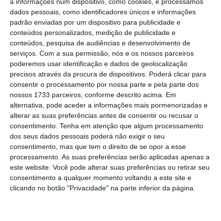
a informações num dispositivo, como cookies, e processamos
dados pessoais, como identificadores únicos e informações
padrão enviadas por um dispositivo para publicidade e
Durante séculos milhões de portugueses tiveram
conteúdos personalizados, medição de publicidade e
de procurar noutros países a realização dos seus
conteúdos, pesquisa de audiências e desenvolvimento de
sonhos. Mas nos anos 90 a emigração diminuiu e a
serviços.
Com a sua permissão, nós e os nossos parceiros
poderemos usar identificação e dados de geolocalização
imigração aumentou. Entre 1993 e 2010, o saldo
precisos através da procura de dispositivos. Poderá clicar para
migratório foi positivo, tendo atingido o valor
consentir o processamento por nossa parte e pela parte dos
máximo de 67 mil em 2000 (Pordata). Portugal
nossos 1733 parceiros, conforme descrito acima. Em
alternativa, pode aceder a informações mais pormenorizadas e
tornou-se um país atrativo. O sonho português
alterar as suas preferências antes de consentir ou recusar o
era uma realidade.
consentimento.
Tenha em atenção que algum processamento
dos seus dados pessoais poderá não exigir o seu
consentimento, mas que tem o direito de se opor a esse
No século XXI, a economia entrou numa longa
processamento. As suas preferências serão aplicadas apenas a
estagnação e Portugal afastou-se dos países mais
este website. Você pode alterar suas preferências ou retirar seu
ricos da UE. O rendimento disponível médio das
consentimento a qualquer momento voltando a este site e
clicando no botão "Privacidade" na parte inferior da página.
famílias ainda é inferior ao de 2007 e a diminuição
das desigualdades estagnou por essa altura. A
incidência da pobreza, que foi sempre elevada,