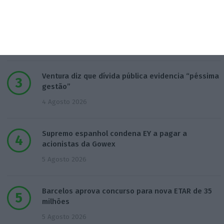
Inscritos na Segurança Social batem recordes em
Espanha
4 Agosto 2026
Ventura diz que dívida pública evidencia “péssima
gestão”
4 Agosto 2026
Supremo espanhol condena EY a pagar a
acionistas da Gowex
5 Agosto 2026
Barcelos aprova concurso para nova ETAR de 35
milhões
5 Agosto 2026