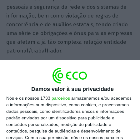
pessoais e segurança da rede e dos sistemas de
informação, bem como violação de regras de
concorrência e de auxílios estatais, tendo criado
uma série de obrigações e ónus para as empresas
que afetam a já tão complexa relação entidade
patronal/trabalhador.
A obrigação principal, e a mais badalada, é a
necessidade de
implementação de canais de
denúncia
e respetiva
garantia de proteção dos
Damos valor à sua privacidade
denunciantes.
Nós e os nossos 1733
parceiros
armazenamos e/ou acedemos
a informações num dispositivo, como cookies, e processamos
Tais canais de denúncias, devem assegurar, entre
dados pessoais, como identificadores únicos e informações
padrão enviadas por um dispositivo para publicidade e
outros aspetos,
a confidencialidade
e a
conteúdos personalizados, medição de publicidade e
possibilidade das denúncias poderem ser
conteúdos, pesquisa de audiências e desenvolvimento de
realizadas anonimamente.
serviços.
Com a sua permissão, nós e os nossos parceiros