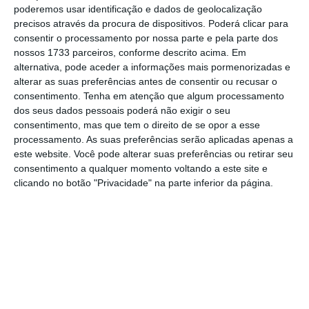
poderemos usar identificação e dados de geolocalização
precisos através da procura de dispositivos. Poderá clicar para
E quem é que é considerado um Denunciante?
consentir o processamento por nossa parte e pela parte dos
Qualquer
pessoa singular
que denuncie ou
nossos 1733 parceiros, conforme descrito acima. Em
alternativa, pode aceder a informações mais pormenorizadas e
divulgue publicamente uma infração com
alterar as suas preferências antes de consentir ou recusar o
fundamento em informações obtidas no âmbito
consentimento.
Tenha em atenção que algum processamento
da sua atividade profissional, independentemente
dos seus dados pessoais poderá não exigir o seu
consentimento, mas que tem o direito de se opor a esse
da natureza desta atividade e do setor em que é
processamento. As suas preferências serão aplicadas apenas a
exercida, como é o caso do trabalhador.
este website. Você pode alterar suas preferências ou retirar seu
consentimento a qualquer momento voltando a este site e
clicando no botão "Privacidade" na parte inferior da página.
E que entidades estão obrigadas a ter um canal
de denúncia?
entidades privadas com 50 ou mais
trabalhadores
;
independentemente do número de