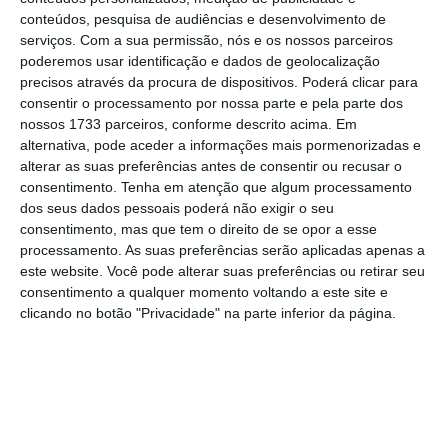
tecnologia. Para os mais otimistas, somos os
conteúdos, pesquisa de audiências e desenvolvimento de
serviços.
Com a sua permissão, nós e os nossos parceiros
segundos a contar do fim.
poderemos usar identificação e dados de geolocalização
precisos através da procura de dispositivos. Poderá clicar para
Importa agora fazer três apontamentos. Desde
consentir o processamento por nossa parte e pela parte dos
nossos 1733 parceiros, conforme descrito acima. Em
logo, foi notório o esforço da Nos para chegar
alternativa, pode aceder a informações mais pormenorizadas e
primeiro à era do 5G, um estatuto que passa uma
alterar as suas preferências antes de consentir ou recusar o
mensagem clara ao mercado. Miguel Almeida está
consentimento.
Tenha em atenção que algum processamento
dos seus dados pessoais poderá não exigir o seu
a tentar posicionar a operadora como líder de
consentimento, mas que tem o direito de se opor a esse
mercado neste segmento.
processamento. As suas preferências serão aplicadas apenas a
este website. Você pode alterar suas preferências ou retirar seu
consentimento a qualquer momento voltando a este site e
O segundo tem a ver com a Meo. A empresa é, ao
clicando no botão "Privacidade" na parte inferior da página.
dia de hoje, a única que
ainda não tem
licença da
Anacom para lançar o 5G. Não é “vingança” do
regulador contra um dos seus principais críticos. A
empresa liderada por Alexandre Fonseca ainda
não pagou as licenças. Ao que o ECO apurou,