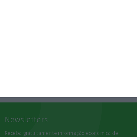
Prestação Única
5 Agosto 2026
Antigo Onyria reabre como Kimpton em Cascais
6 Agosto 2026
Festivais: O que ganham as marcas quando a
música para?
7 Agosto 2026
Newsletters
Receba gratuitamente informação económica de