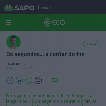
MENU
Opinião
Os segundos… a contar do fim
Flávio Nunes
3 Dezembro 2021
Portugal é o penúltimo da União Europeia a
lançar o 5G - ou o segundo a contar do fim. O