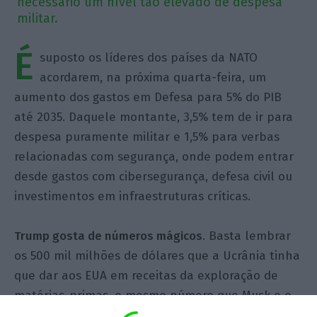
necessário um nível tão elevado de despesa
militar.
É
suposto os líderes dos países da NATO
acordarem, na próxima quarta-feira, um
aumento dos gastos em Defesa para 5% do PIB
até 2035. Daquele montante, 3,5% tem de ir para
despesa puramente militar e 1,5% para verbas
relacionadas com segurança, onde podem entrar
desde gastos com cibersegurança, defesa civil ou
investimentos em infraestruturas críticas.
Trump gosta de números mágicos
. Basta lembrar
os 500 mil milhões de dólares que a Ucrânia tinha
que dar aos EUA em receitas da exploração de
matérias-primas, o mesmo número que Musk e o
seu Departamento de Eficiência Governamental