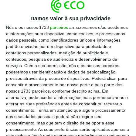
iam cortar na despesa federal.
Damos valor à sua privacidade
Desta vez são 5%. Mas porquê 5%?
Que cálculos
Nós e os nossos 1733
parceiros
armazenamos e/ou acedemos
presidiram à definição desta fasquia? Será como
a informações num dispositivo, como cookies, e processamos
dados pessoais, como identificadores únicos e informações
as taxas aduaneiras ‘recíprocas’, que foram
padrão enviadas por um dispositivo para publicidade e
definidas com base num critério espúrio a partir
conteúdos personalizados, medição de publicidade e
do défice comercial dos EUA com os outros países?
conteúdos, pesquisa de audiências e desenvolvimento de
serviços.
Com a sua permissão, nós e os nossos parceiros
poderemos usar identificação e dados de geolocalização
Supostamente será o nível de despesa
precisos através da procura de dispositivos. Poderá clicar para
considerado suficiente para a Europa ser capaz de
consentir o processamento por nossa parte e pela parte dos
nossos 1733 parceiros, conforme descrito acima. Em
assegurar a sua própria defesa e servir de
alternativa, pode aceder a informações mais pormenorizadas e
dissuasor a uma ofensiva russa. Quem garante
alterar as suas preferências antes de consentir ou recusar o
que assim será? Qual a base técnica?
consentimento.
Tenha em atenção que algum processamento
dos seus dados pessoais poderá não exigir o seu
consentimento, mas que tem o direito de se opor a esse
Se os países Europeus vão ter de aumentar de
processamento. As suas preferências serão aplicadas apenas a
forma significativa o seu endividamento e pôr em
este website. Você pode alterar suas preferências ou retirar seu