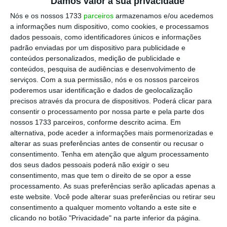
Damos valor à sua privacidade
Vejamos o que vai acontecer:
Nós e os nossos 1733
parceiros
armazenamos e/ou acedemos
a informações num dispositivo, como cookies, e processamos
O governo garante a actualização anual de
dados pessoais, como identificadores únicos e informações
padrão enviadas por um dispositivo para publicidade e
pensões prevista na lei – serão abrangidas
conteúdos personalizados, medição de publicidade e
todas as pensões cujo valor mensal não
conteúdos, pesquisa de audiências e desenvolvimento de
ultrapasse 2.515,32 euros. O governo altera,
serviços.
Com a sua permissão, nós e os nossos parceiros
poderemos usar identificação e dados de geolocalização
para efeitos desta actualização, o 1º escalão
precisos através da procura de dispositivos. Poderá clicar para
das pensões que passa a englobar pensões
consentir o processamento por nossa parte e pela parte dos
até ao valor mensal de 2 vezes o IAS – 838,44
nossos 1733 parceiros, conforme descrito acima. Em
alternativa, pode aceder a informações mais pormenorizadas e
euros – em vez do limite superior em vigor
alterar as suas preferências antes de consentir ou recusar o
estabelecido em 1,5 vezes o IAS. Ou seja, é
consentimento.
Tenha em atenção que algum processamento
abrangido por uma maior actualização um
dos seus dados pessoais poderá não exigir o seu
consentimento, mas que tem o direito de se opor a esse
maior número de pensionistas.
processamento. As suas preferências serão aplicadas apenas a
este website. Você pode alterar suas preferências ou retirar seu
Qual é a fórmula de cálculo das pensões?
consentimento a qualquer momento voltando a este site e
clicando no botão "Privacidade" na parte inferior da página.