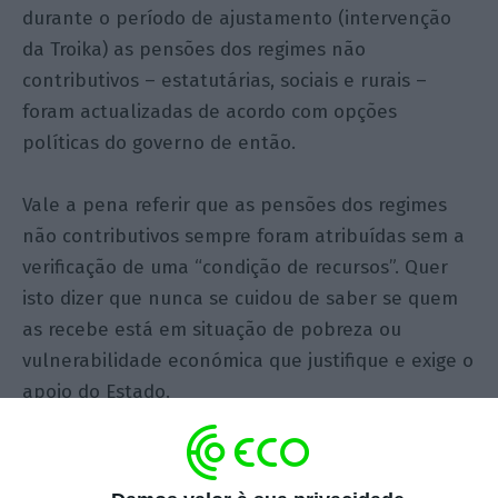
durante o período de ajustamento (intervenção
da Troika) as pensões dos regimes não
contributivos – estatutárias, sociais e rurais –
foram actualizadas de acordo com opções
políticas do governo de então.
Vale a pena referir que as pensões dos regimes
não contributivos sempre foram atribuídas sem a
verificação de uma “condição de recursos”. Quer
isto dizer que nunca se cuidou de saber se quem
as recebe está em situação de pobreza ou
vulnerabilidade económica que justifique e exige o
apoio do Estado.
Evidentemente que são bem-vindas as
actualizações das pensões de ambos os regimes.