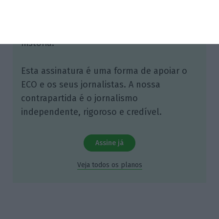
tenha acesso a notícias exclusivas, à
opinião que conta, às reportagens e
especiais que mostram o outro lado da
história.
Esta assinatura é uma forma de apoiar o
ECO e os seus jornalistas. A nossa
contrapartida é o jornalismo
independente, rigoroso e credível.
Assine já
Veja todos os planos