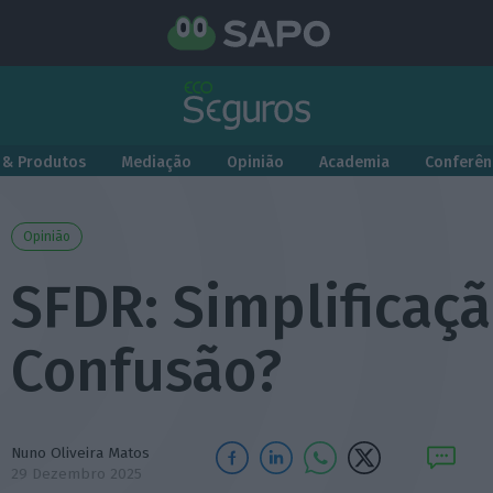
 & Produtos
Mediação
Opinião
Academia
Conferên
Opinião
SFDR: Simplificaç
Confusão?
Nuno Oliveira Matos
29 Dezembro 2025