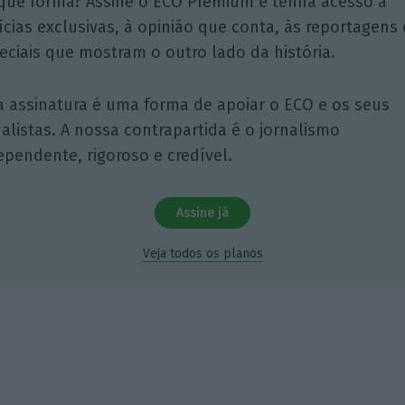
que forma? Assine o ECO Premium e tenha acesso a
ícias exclusivas, à opinião que conta, às reportagens 
eciais que mostram o outro lado da história.
a assinatura é uma forma de apoiar o ECO e os seus
nalistas. A nossa contrapartida é o jornalismo
ependente, rigoroso e credível.
Assine já
Veja todos os planos