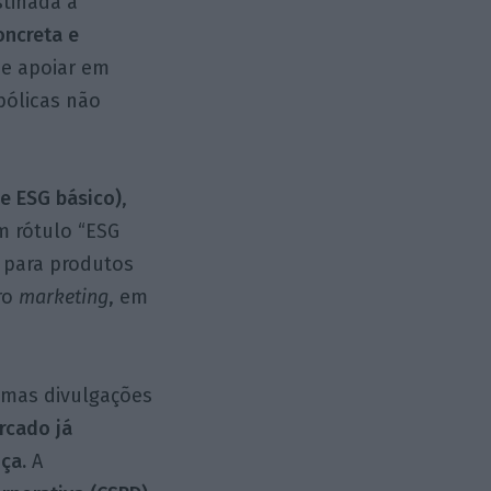
stinada a
oncreta e
se apoiar em
bólicas não
 e ESG básico)
,
m rótulo “ESG
 para produtos
ro
marketing
, em
gumas divulgações
rcado já
ça.
A