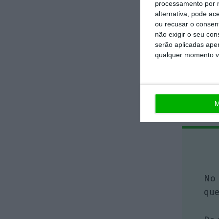
processamento por n
alternativa, pode ac
ou recusar o consen
não exigir o seu co
serão aplicadas apen
qualquer momento vol
M
No 
que