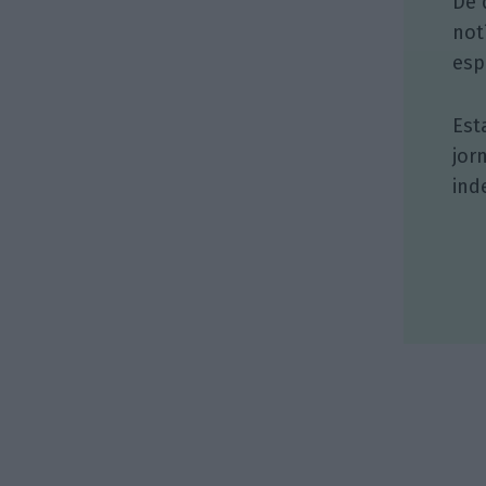
De 
not
esp
Est
jor
ind