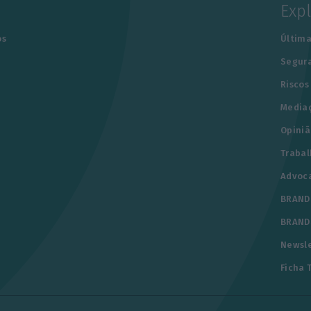
Exp
os
Última
Segur
Riscos
Media
Opiniã
Trabal
Advoc
BRAND
BRAND
Newsle
Ficha 