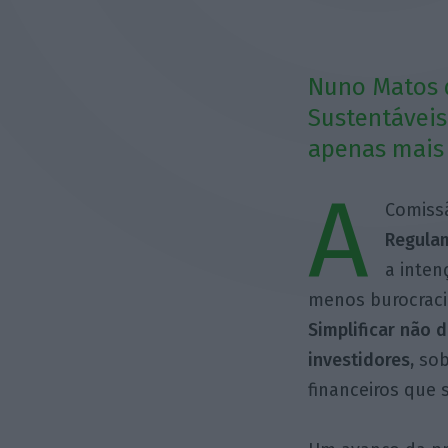
Nuno Matos q
Sustentáveis
apenas mais 
A
Comiss
Regulam
a inten
menos burocracia
Simplificar não 
investidores,
sob
financeiros que 