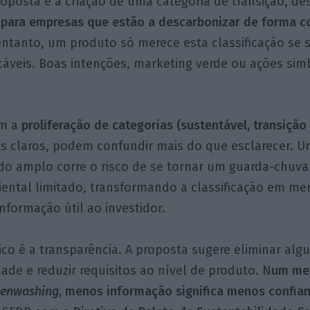
posta é a criação de uma categoria de transição, de
l para empresas que estão a descarbonizar de forma c
ntanto, um produto só merece esta classificação se 
icáveis. Boas intenções, marketing verde ou ações sim
om a
proliferação de categorias (sustentável, transição
os claros, podem confundir mais do que esclarecer. U
do amplo corre o risco de se tornar um guarda-chuva
ental limitado, transformando a classificação em me
informação útil ao investidor.
ico é a transparência. A proposta sugere eliminar al
dade e reduzir requisitos ao nível de produto. N
um me
eenwashing
, menos informação significa menos confian