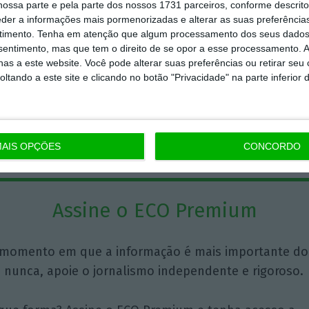
ossa parte e pela parte dos nossos 1731 parceiros, conforme descrit
eder a informações mais pormenorizadas e alterar as suas preferência
timento.
Tenha em atenção que algum processamento dos seus dados
Nuno Oliveira Matos
nsentimento, mas que tem o direito de se opor a esse processamento. A
as a este website. Você pode alterar suas preferências ou retirar seu
Sócio da Carrilho &
Associados, SROC
tando a este site e clicando no botão "Privacidade" na parte inferior 
AIS OPÇÕES
CONCORDO
Assine o ECO Premium
momento em que a informação é mais importante do
 nunca, apoie o jornalismo independente e rigoroso.