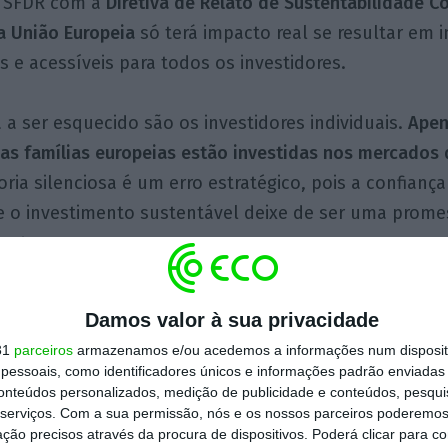
o SFDR com a
Diretiva de Relato de Sustentabilidade C
a União Europeia
só terá impacto real se resultar em 
s e acessíveis para todos os investidores.
a ser esquecido são os investidores individuais.
Apen
s famílias europeias estão investidas nos mercados d
oria silenciosa é um erro estratégico, pois a confianç
e o investimento sustentável deixe de ser uma prome
reta.
mples:
a revisão do SFDR será uma ferramenta de trans
Damos valor à sua privacidade
conjunto de rótulos confusos,
bonito no papel, mas va
31
parceiros
armazenamos e/ou acedemos a informações num dispositi
essoais, como identificadores únicos e informações padrão enviadas 
rminará se o regulamento apoia de facto uma econom
conteúdos personalizados, medição de publicidade e conteúdos, pesqui
serviços.
Com a sua permissão, nós e os nossos parceiros poderemos 
penas cria mais ruído no mercado financeiro.
ção precisos através da procura de dispositivos. Poderá clicar para co