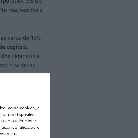
orporativa (CSRD)
informações mais
as cerca de 15%
e capitais.
a dos cidadãos é
ssa e se torne
formação real ou
zio na prática?
vo, como cookies, e
por um dispositivo
ia europeia mais
sa de audiências e
usar identificação e
nsentir o