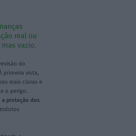
inanças
ção real ou
 mas vazio.
revisão do
 À primeira vista,
gras mais claras e
e o perigo.
r a proteção dos
rodutos