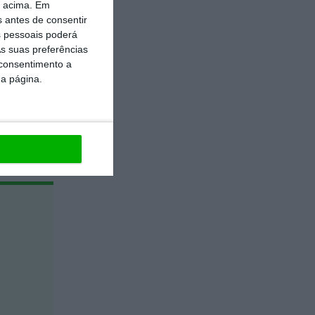
o acima. Em
s antes de consentir
 pessoais poderá
s suas preferências
 consentimento a
da página.
https://eco.sapo.pt/opiniao/sfdr-simplificacao-ou-confusao/
Copiar