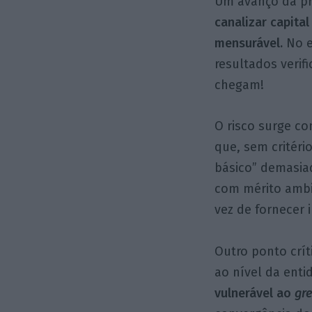
Um avanço da pro
canalizar capita
mensurável.
No e
resultados verif
chegam!
O risco surge c
que, sem critéri
básico” demasia
com mérito ambi
vez de fornecer 
Outro ponto crít
ao nível da enti
vulnerável ao
gr