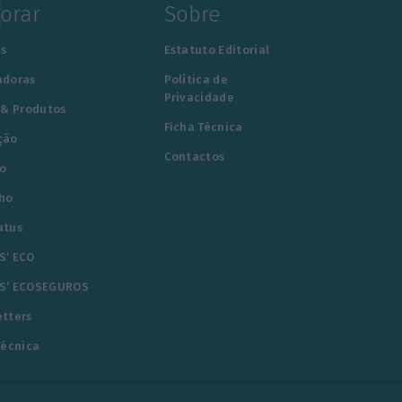
lorar
Sobre
s
Estatuto Editorial
adoras
Política de
Privacidade
 & Produtos
Ficha Técnica
ção
Contactos
o
ho
atus
S’ ECO
S’ ECOSEGUROS
tters
Técnica