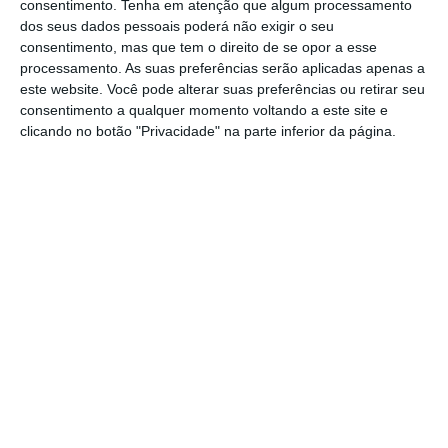
consentimento.
Tenha em atenção que algum processamento
suas famílias (no caso do filme por causa da
dos seus dados pessoais poderá não exigir o seu
família da namorada).
consentimento, mas que tem o direito de se opor a esse
processamento. As suas preferências serão aplicadas apenas a
este website. Você pode alterar suas preferências ou retirar seu
O mundo mudou muito, as empresas mudaram
consentimento a qualquer momento voltando a este site e
imenso e o mundo laboral mudou
clicando no botão "Privacidade" na parte inferior da página.
completamente. Acontece que a maioria das
pessoas e até mesmo instituições, ainda não
perceberam o real alcance destas mudanças.
Há muitas pessoas que acham que por terem uma
licenciatura têm direito divino a ter sucesso, há
pessoas que acham que para ter sucesso é
preciso uma licenciatura e há quem ache que
tendo uma licenciatura e não tendo sucesso deve
ser tratado por “doutor”.