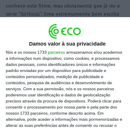
conhece este filme, mas obviamente que já viu a
série “Girlboss”. Uma extremamente bem escrita
(e impecavelmente bem realizada) adaptação ao
pequeno ecrã da autobiografia de Sophia
Amoruso. Se não sabe de que série é que estou a
Damos valor à sua privacidade
falar e muito menos quem é que é esta tal Sophia
Nós e os nossos 1733
parceiros
armazenamos e/ou acedemos
Amoruso, então
este site
irá ajudá-lo.
a informações num dispositivo, como cookies, e processamos
dados pessoais, como identificadores únicos e informações
Como esta não é propriamente uma coluna sobre
padrão enviadas por um dispositivo para publicidade e
conteúdos personalizados, medição de publicidade e
cinema, vamos ao que realmente importa. Tanto
conteúdos, pesquisa de audiências e desenvolvimento de
este filme, como esta série, têm algo em comum –
serviços.
Com a sua permissão, nós e os nossos parceiros
não vou contar as histórias para não me
poderemos usar identificação e dados de geolocalização
precisos através da procura de dispositivos. Poderá clicar para
chamarem de spoiler. Mas ambas narram, ainda
consentir o processamento por nossa parte e pela parte dos
que em estilos completamente distintos, a forma
nossos 1733 parceiros, conforme descrito acima. Em
como dois empreendedores de sucesso tiveram
alternativa, pode aceder a informações mais pormenorizadas e
alterar as suas preferências antes de consentir ou recusar o
que lidar com preconceitos laborais por causa das