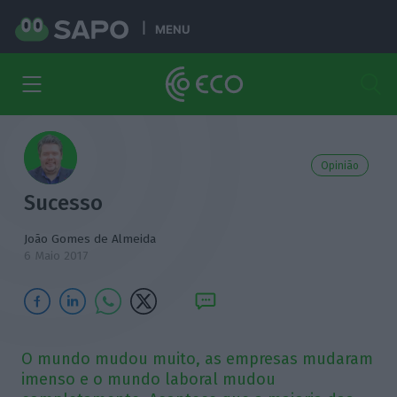
MENU
Opinião
Sucesso
João Gomes de Almeida
6 Maio 2017
O mundo mudou muito, as empresas mudaram
imenso e o mundo laboral mudou