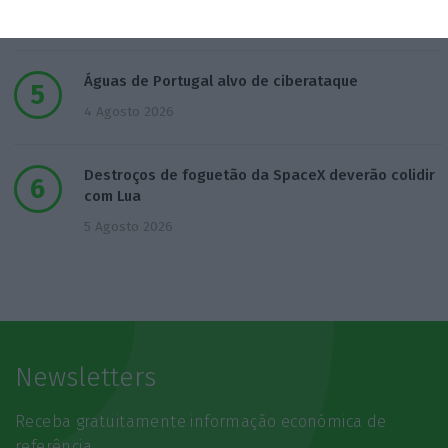
4 Agosto 2026
Águas de Portugal alvo de ciberataque
4 Agosto 2026
Destroços de foguetão da SpaceX deverão colidir
com Lua
5 Agosto 2026
Newsletters
Receba gratuitamente informação económica de
referência