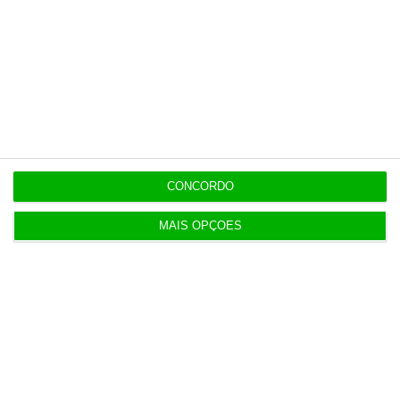
14 Fevereiro 2022
Newsletters
Receba gratuitamente informação económica de
referência
CONCORDO
Subscrever
MAIS OPÇÕES
Download
Disponível gratuitamente para iPhone, iPad, Apple
Watch e Android
App Store
Google Play