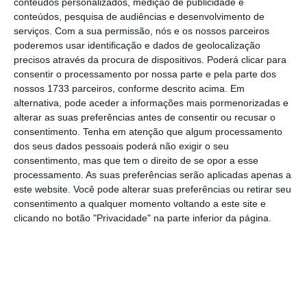
conteúdos personalizados, medição de publicidade e
conteúdos, pesquisa de audiências e desenvolvimento de
serviços.
Com a sua permissão, nós e os nossos parceiros
A urgência da transformação do empreendedorismo
poderemos usar identificação e dados de geolocalização
europeu
precisos através da procura de dispositivos. Poderá clicar para
consentir o processamento por nossa parte e pela parte dos
16 Junho 2025
nossos 1733 parceiros, conforme descrito acima. Em
alternativa, pode aceder a informações mais pormenorizadas e
De ecossistema ‘acolhedor’ a ‘orientado ao desempenho’:
alterar as suas preferências antes de consentir ou recusar o
uma receita para escalar
PREMIUM
consentimento.
Tenha em atenção que algum processamento
dos seus dados pessoais poderá não exigir o seu
28 Julho 2022
consentimento, mas que tem o direito de se opor a esse
processamento. As suas preferências serão aplicadas apenas a
Porque precisamos de políticas públicas para
este website. Você pode alterar suas preferências ou retirar seu
desenvolver uma economia empreendedora
consentimento a qualquer momento voltando a este site e
5 Maio 2022
clicando no botão "Privacidade" na parte inferior da página.
Há vida para além dos unicórnios?
4 Abril 2022
País Scale-Up: que futuro para Portugal?