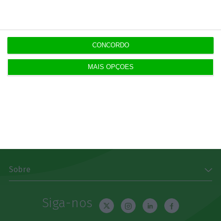
Subscrever
Download
CONCORDO
Disponível gratuitamente para iPhone, iPad, Apple
MAIS OPÇÕES
Watch e Android
App Store
Google Play
Explorar
Sobre
Siga-nos