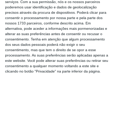
serviços.
Com a sua permissão, nós e os nossos parceiros
poderemos usar identificação e dados de geolocalização
Duas faces da mesma moeda
precisos através da procura de dispositivos. Poderá clicar para
consentir o processamento por nossa parte e pela parte dos
14 Fevereiro 2018
nossos 1733 parceiros, conforme descrito acima. Em
alternativa, pode aceder a informações mais pormenorizadas e
alterar as suas preferências antes de consentir ou recusar o
consentimento.
Tenha em atenção que algum processamento
dos seus dados pessoais poderá não exigir o seu
consentimento, mas que tem o direito de se opor a esse
processamento. As suas preferências serão aplicadas apenas a
este website. Você pode alterar suas preferências ou retirar seu
consentimento a qualquer momento voltando a este site e
clicando no botão "Privacidade" na parte inferior da página.
Newsletters
Receba gratuitamente informação económica de
referência