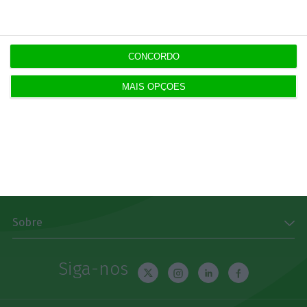
Subscrever
Download
CONCORDO
Disponível gratuitamente para iPhone, iPad, Apple
Watch e Android
MAIS OPÇÕES
App Store
Google Play
Explorar
Sobre
Siga-nos