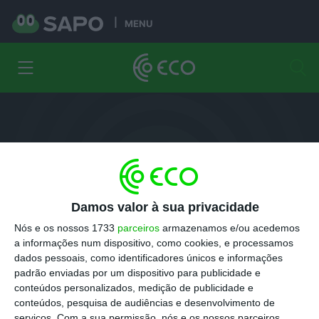
MENU
Damos valor à sua privacidade
Pedro Reis
Nós e os nossos 1733
parceiros
armazenamos e/ou acedemos
a informações num dispositivo, como cookies, e processamos
Ministro da Economia
dados pessoais, como identificadores únicos e informações
padrão enviadas por um dispositivo para publicidade e
conteúdos personalizados, medição de publicidade e
conteúdos, pesquisa de audiências e desenvolvimento de
serviços.
Com a sua permissão, nós e os nossos parceiros