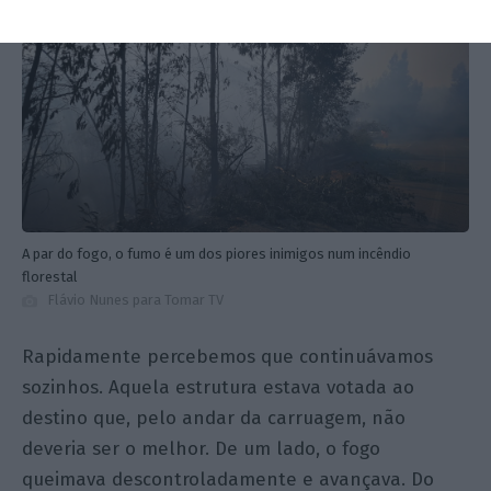
A par do fogo, o fumo é um dos piores inimigos num incêndio
florestal
Flávio Nunes para Tomar TV
Rapidamente percebemos que continuávamos
sozinhos. Aquela estrutura estava votada ao
destino que, pelo andar da carruagem, não
deveria ser o melhor. De um lado, o fogo
queimava descontroladamente e avançava. Do