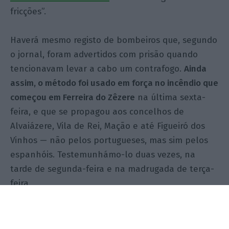
fricções”.
Haverá mesmo registo de bombeiros que, segundo
o jornal, foram advertidos com prisão quando
tencionavam levar a cabo um contrafogo.
Ainda
assim, o método foi usado em força no incêndio que
começou em Ferreira do Zêzere
na última sexta-
feira, e que se propagou aos concelhos de
Alvaiázere, Vila de Rei, Mação e até Figueiró dos
Vinhos — não pelos portugueses, mas sim pelos
espanhóis. Testemunhámo-lo duas vezes, na
tarde de segunda-feira e na madrugada de terça-
feira.
Ao abrigo de protocolos europeus,
Espanha
deslocou para Portugal a
Unidad Militar de