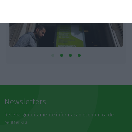
Newsletters
Receba gratuitamente informação económica de
referência