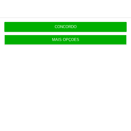
Governo simplifica procedimentos nos tribunais
6 Agosto 2026
CONCORDO
MAIS OPÇÕES
Vending de Oliveira do Bairro compra fábrica de
copos e café
6 Agosto 2026
Dotações para I&D dos governos da UE disparam
61% em 10 anos
7 Agosto 2026
Volta já recuperou 150 milhões de embalagens
8 Agosto 2026