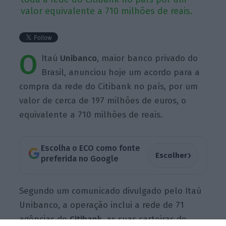
valor equivalente a 710 milhões de reais.
O
Itaú
Unibanco
, maior banco privado do
Brasil, anunciou hoje um acordo para a
compra da rede do Citibank no país, por um
valor de cerca de 197 milhões de euros, o
equivalente a 710 milhões de reais.
Escolha o ECO como fonte
›
Escolher
preferida no Google
Segundo um comunicado divulgado pelo Itaú
Unibanco, a operação inclui a rede de 71
agências do
Citibank
, as suas carteiras de