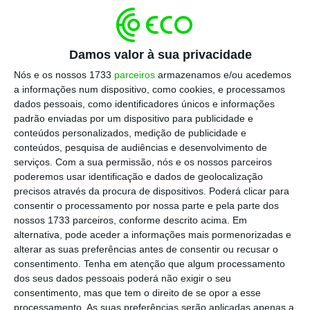
empréstimos e seguros e as operações com
cartões de crédito.
Damos valor à sua privacidade
Nós e os nossos 1733
parceiros
armazenamos e/ou acedemos
O banco norte-americano tem no Brasil
a informações num dispositivo, como cookies, e processamos
315.000 clientes, com depósitos e ativos sob
dados pessoais, como identificadores únicos e informações
gestão no valor de 35 mil milhões de reais
padrão enviadas por um dispositivo para publicidade e
conteúdos personalizados, medição de publicidade e
(9,7 mil milhões de euros) e 1,1 milhões de
conteúdos, pesquisa de audiências e desenvolvimento de
cartões de crédito, passando tudo para o Itaú
serviços.
Com a sua permissão, nós e os nossos parceiros
Unibanco se o negócio se concretizar.
poderemos usar identificação e dados de geolocalização
precisos através da procura de dispositivos. Poderá clicar para
consentir o processamento por nossa parte e pela parte dos
O acordo terá de ser sujeito à análise do
nossos 1733 parceiros, conforme descrito acima. Em
Banco Central do Brasil e do Conselho
alternativa, pode aceder a informações mais pormenorizadas e
alterar as suas preferências antes de consentir ou recusar o
Administrativo de Defesa Económica, que
consentimento.
Tenha em atenção que algum processamento
deverão pronunciar-se nos próximos meses.
dos seus dados pessoais poderá não exigir o seu
consentimento, mas que tem o direito de se opor a esse
processamento. As suas preferências serão aplicadas apenas a