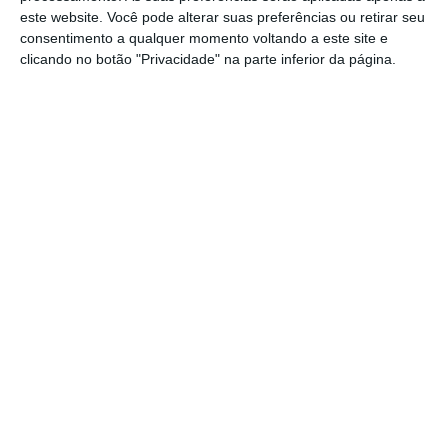
este website. Você pode alterar suas preferências ou retirar seu
consentimento a qualquer momento voltando a este site e
clicando no botão "Privacidade" na parte inferior da página.
https://eco.sapo.pt/2016/10/09/itau-compra-rede-do-citibank-no-brasil-por-197-milhoes/
Copiar
Assine o ECO Premium
No momento em que a informação é
mais importante do que nunca, apoie
o jornalismo independente e rigoroso.
De que forma? Assine o ECO Premium e
tenha acesso a notícias exclusivas, à
opinião que conta, às reportagens e
especiais que mostram o outro lado da