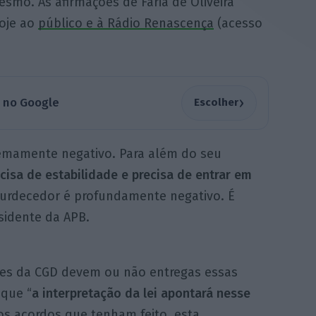
esmo. As afirmações de Faria de Oliveira
hoje ao
público e à Rádio Renascença
(acesso
›
a no Google
Escolher
remamente negativo. Para além do seu
cisa de estabilidade e precisa de entrar em
nsurdecedor é profundamente negativo. É
sidente da APB.
res da CGD devem ou não entregas essas
 que “
a interpretação da lei apontará nesse
s acordos que tenham feito, esta