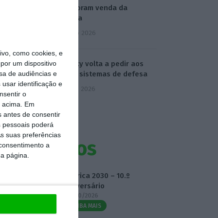
assessoram venda da
Caravela
4 Agosto 2026
vo, como cookies, e
por um dispositivo
Zelensky volta a pedir aos
sa de audiências e
aliados sistemas de defesa
usar identificação e
5 Agosto 2026
nsentir o
o acima. Em
s antes de consentir
 pessoais poderá
s suas preferências
Eventos
 consentimento a
da página.
Fábrica 2030 – 10.º
Aniversário
14/10/2026
SAIBA MAIS