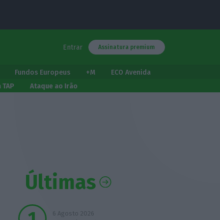
Entrar
Assinatura premium
Fundos Europeus
+M
ECO Avenida
a TAP
Ataque ao Irão
Últimas
6 Agosto 2026