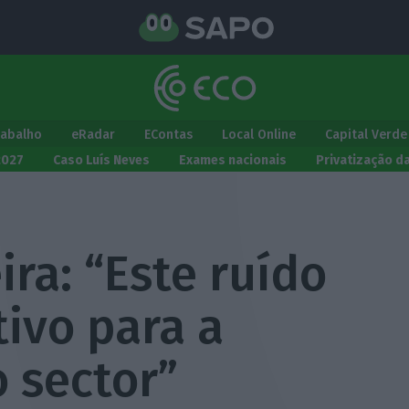
rabalho
eRadar
EContas
Local Online
Capital Verde
2027
Caso Luís Neves
Exames nacionais
Privatização d
ira: “Este ruído
ivo para a
o sector”