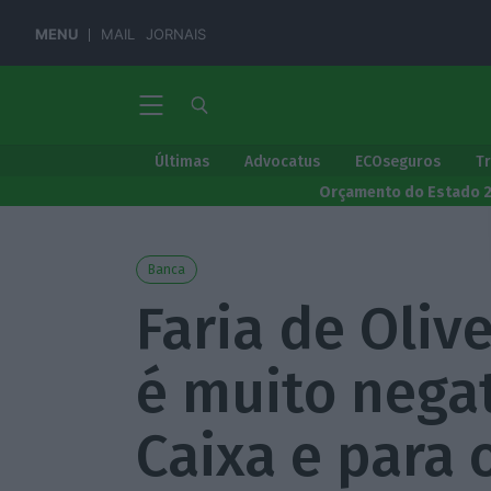
MENU
MAIL
JORNAIS
Últimas
Advocatus
ECOseguros
T
Orçamento do Estado 
Banca
Faria de Olive
é muito negat
Caixa e para 