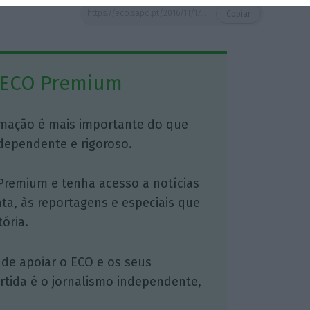
https://eco.sapo.pt/2016/11/17/faria-de-oliveira-este-ruido-e-muito-negativo-para-a-caixa-e-para-o-sector/
Copiar
 ECO Premium
mação é mais importante do que
dependente e rigoroso.
Premium e tenha acesso a notícias
nta, às reportagens e especiais que
ória.
 de apoiar o ECO e os seus
artida é o jornalismo independente,