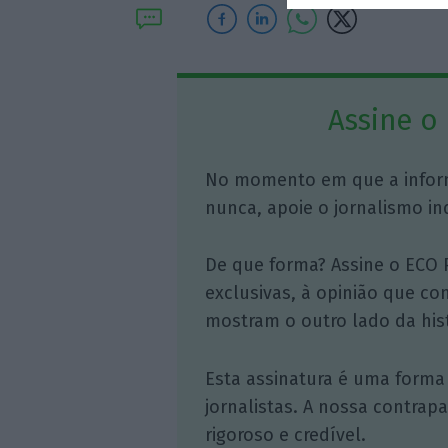
Assine o
No momento em que a infor
nunca, apoie o jornalismo in
De que forma? Assine o ECO 
exclusivas, à opinião que co
mostram o outro lado da hist
Esta assinatura é uma forma
jornalistas. A nossa contrap
rigoroso e credível.