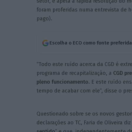
setor, e apela à rápida resolução do m
foram proferidas numa entrevista de 
pago).
Escolha o ECO como fonte preferid
“Todo este ruído acerca da CGD é ext
programa de recapitalização, a
CGD pre
pleno funcionamento
. E este ruído e
tempo de acabar com ele”, disse o pre
Questionado sobre se os novos gesto
declarações ao TC, Faria de Oliveira diz
sentido
” e que, independentemente do