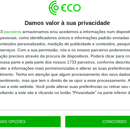
ão para o banco que resultou da resolução do
a convicção de que até ao final do ano
 ver este problema solucionado, pelo menos
Damos valor à sua privacidade
m resultado positivo”, afirma Faria de
33
parceiros
armazenamos e/ou acedemos a informações num dispositi
essoais, como identificadores únicos e informações padrão enviadas 
conteúdos personalizados, medição de publicidade e conteúdos, pesqui
serviços.
Com a sua permissão, nós e os nossos parceiros poderemos 
e o importante é que o
futuro acionista seja
ção precisos através da procura de dispositivos. Poderá clicar para co
, de maneira a reforçar o sistema bancário
ossa parte e pela parte dos nossos 1733 parceiros, conforme descrit
eder a informações mais pormenorizadas e alterar as suas preferência
timento.
Tenha em atenção que algum processamento dos seus dados
nsentimento, mas que tem o direito de se opor a esse processamento. A
as a este website. Você pode alterar suas preferências ou retirar seu
nterbridge, Lone Star e o banco China
tando a este site e clicando no botão "Privacidade" na parte inferior 
o novas ofertas vinculativas de compra do
o de Portugal que se mantém disponível
quanto o BPI ter-se-á afastado do processo.
AIS OPÇÕES
CONCORDO