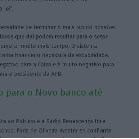
 lei”.
ecessidade de terminar o mais rápido possível
riscos que daí podem resultar para o setor
emorar muito mais tempo. O sistema
stema financeiro necessita de estabilidade.
egativo para a Caixa e é muito negativo para
rma o presidente da APB.
o para o Novo banco até
ta ao Público e à Rádio Renascença foi a
anco. Faria de Oliveira mostra-se
confiante