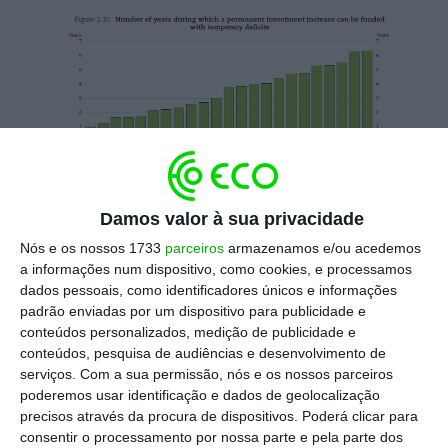
Damos valor à sua privacidade
Fonte: OCDE.
Nós e os nossos 1733
parceiros
armazenamos e/ou acedemos
a informações num dispositivo, como cookies, e processamos
“Alguns podem argumentar que não existe
dados pessoais, como identificadores únicos e informações
espaço para iniciativas fiscais dada a pesada
padrão enviadas por um dispositivo para publicidade e
conteúdos personalizados, medição de publicidade e
carga da dívida pública em muitas economias.
conteúdos, pesquisa de audiências e desenvolvimento de
No entanto, a seguir a cinco anos de
serviços.
Com a sua permissão, nós e os nossos parceiros
consolidação orçamental intensa, os rácios
poderemos usar identificação e dados de geolocalização
precisos através da procura de dispositivos. Poderá clicar para
de dívida pública em relação ao PIB na maior
consentir o processamento por nossa parte e pela parte dos