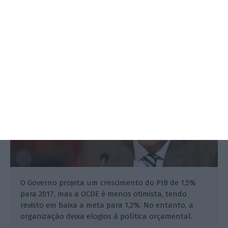
Portugal: OCDE revê em baixa PIB
para 2017
Tiago Varzim,
28 Novembro 2016
O Governo projeta um crescimento do PIB de 1,5%
para 2017, mas a OCDE é menos otimista, tendo
revisto em baixa a meta para 1,2%. No entanto, a
organização deixa elogios à política orçamental.