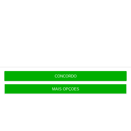
Investimento forte em infraestruturas
públicas;
Complementar com reformas estruturais
especificamente para os países;
Editado por Mariana de Araújo Barbosa
(
mariana.barbosa@eco.pt
)
CONCORDO
MAIS OPÇÕES
https://eco.sapo.pt/2016/11/28/ocde-pib-e-mais-importante-do-que-divida-publica/
Copiar