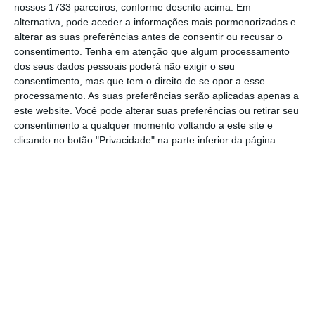
parte dos países desenvolvidos achataram.
É
nossos 1733 parceiros, conforme descrito acima. Em
tempo agora de se focarem na expansão do
alternativa, pode aceder a informações mais pormenorizadas e
alterar as suas preferências antes de consentir ou recusar o
denominador – o crescimento do PIB
“, escreve
consentimento.
Tenha em atenção que algum processamento
a OCDE no relatório.
dos seus dados pessoais poderá não exigir o seu
consentimento, mas que tem o direito de se opor a esse
processamento. As suas preferências serão aplicadas apenas a
A política monetária expansionista de taxas
este website. Você pode alterar suas preferências ou retirar seu
de juro baixas diminuiu os encargos com a
consentimento a qualquer momento voltando a este site e
dívida pública
. Por isso, “em média, as
clicando no botão "Privacidade" na parte inferior da página.
economias da OCDE podiam implementar
medidas orçamentais financiadas pelo défice
durante três a quatro anos, mantendo, no
entanto, os rácios da dívida pública em
relação ao PIB inalterados a longo prazo”,
argumenta a OCDE.
Ou seja,
a organização pede aos países para