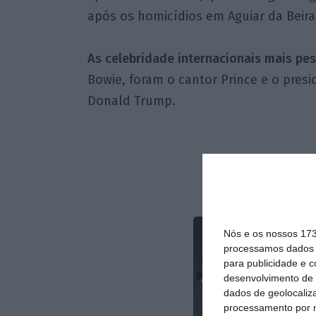
após os homicídios em Aguiar da Beira
As celebridade internacionais mais pe
Bowie, foram o cantor Prince e o pres
Donald Trump.
Nós e os nossos 17
processamos dados p
para publicidade e 
desenvolvimento de 
dados de geolocaliza
processamento por n