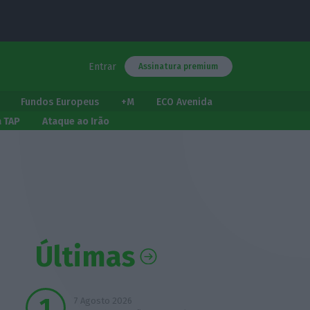
Entrar
Assinatura premium
Fundos Europeus
+M
ECO Avenida
a TAP
Ataque ao Irão
Últimas
7 Agosto 2026