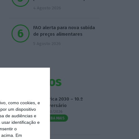
4 Agosto 2026
FAO alerta para nova subida
de preços alimentares
5 Agosto 2026
Eventos
Fábrica 2030 – 10.º
vo, como cookies, e
Aniversário
por um dispositivo
14/10/2026
sa de audiências e
SAIBA MAIS
usar identificação e
nsentir o
o acima. Em