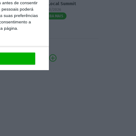
s antes de consentir
3.º Local Summit
 pessoais poderá
07/10/2026
s suas preferências
SAIBA MAIS
 consentimento a
da página.