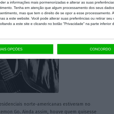
eder a informações mais pormenorizadas e alterar as suas preferência
timento.
Tenha em atenção que algum processamento dos seus dados
nsentimento, mas que tem o direito de se opor a esse processamento. A
as a este website. Você pode alterar suas preferências ou retirar seu
tando a este site e clicando no botão "Privacidade" na parte inferior 
AIS OPÇÕES
CONCORDO
residenciais norte-americanas estiveram no
kemon Go. Ainda assim, houve quem quisesse