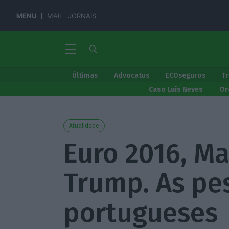
MENU
MAIL
JORNAIS
Últimas
Advocatus
ECOseguros
T
Caso Luís Neves
Or
Atualidade
Euro 2016, Ma
Trump. As pe
portugueses