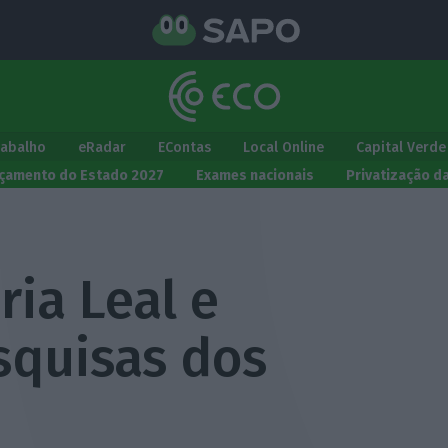
rabalho
eRadar
EContas
Local Online
Capital Verde
çamento do Estado 2027
Exames nacionais
Privatização d
ria Leal e
squisas dos