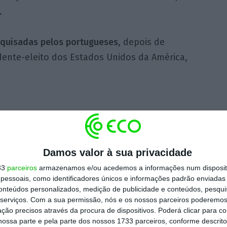
.
squisadas pelos portugueses
, depois de
idente-eleito dos Estados Unidos da América,
Damos valor à sua privacidade
33
parceiros
armazenamos e/ou acedemos a informações num dispositi
essoais, como identificadores únicos e informações padrão enviadas 
conteúdos personalizados, medição de publicidade e conteúdos, pesqui
serviços.
Com a sua permissão, nós e os nossos parceiros poderemos 
ção precisos através da procura de dispositivos. Poderá clicar para co
ossa parte e pela parte dos nossos 1733 parceiros, conforme descrit