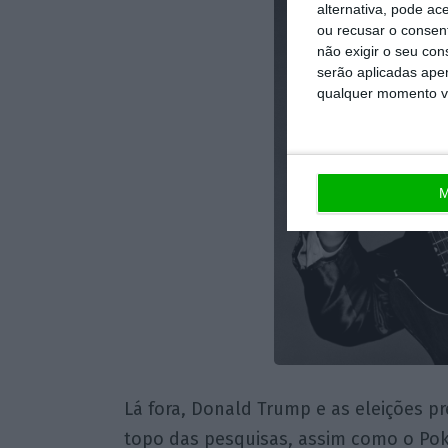
alternativa, pode ac
ou recusar o consen
não exigir o seu co
serão aplicadas apen
qualquer momento vol
M
Lá fora, Donald Trump e as eleições p
topo das pesquisas, assim como o Po