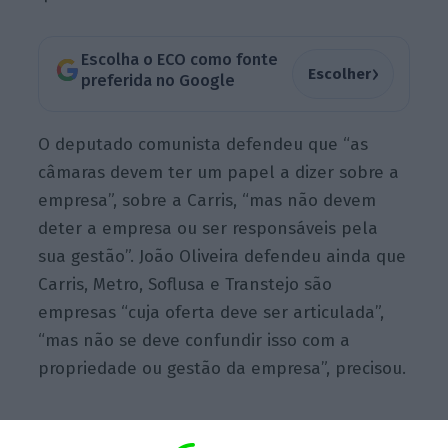
Escolha o ECO como fonte
›
Escolher
preferida no Google
O deputado comunista defendeu que “as
câmaras devem ter um papel a dizer sobre a
empresa”, sobre a Carris, “mas não devem
deter a empresa ou ser responsáveis pela
sua gestão”. João Oliveira defendeu ainda que
Carris, Metro, Soflusa e Transtejo são
empresas “cuja oferta deve ser articulada”,
“mas não se deve confundir isso com a
propriedade ou gestão da empresa”, precisou.