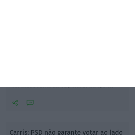
Poucos dias depois de o pedido de apreciação
parlamentar ter dado entrada no Parlamento, o
PCP vai reunir com organizações de representantes
dos trabalhadores das empresas de transportes.
Carris: PSD não garante votar ao lado