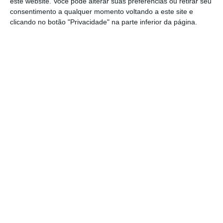
do Porto, voltando a gestão ao Estado.
este website. Você pode alterar suas preferências ou retirar seu
consentimento a qualquer momento voltando a este site e
clicando no botão "Privacidade" na parte inferior da página.
Confrontado pelo ECO se a posição do PCP não
é contra a vontade de Bernardino Soares
(autarca comunista de Loures que defende
uma ‘entidade supramunicipal'”, o líder
parlamentar respondeu que as duas posições
não são contraditórias
. “Uma coisa coisa não
é contraditória com a outra. Uma coisa
complementa a outra”, argumentou. “A
perspetiva que nós consideramos mais
adequada é que a empresa seja integrada no
setor empresarial do Estado, sem que se
prescinda do contributo das câmaras
municipais ou ao nível metropolitano”,
esclareceu João Oliveira.