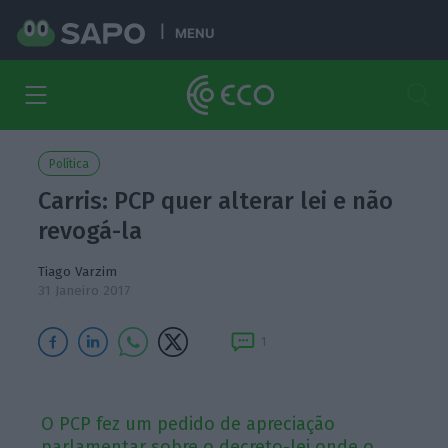
MENU
Política
Carris: PCP quer alterar lei e não
revogá-la
Tiago Varzim
31 Janeiro 2017
1
O PCP fez um pedido de apreciação
parlamentar sobre o decreto-lei onde o