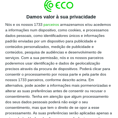
Depois da TSU, Carris une PCP à direita
Ler Mais
Damos valor à sua privacidade
Nós e os nossos 1733
parceiros
armazenamos e/ou acedemos
Na conferência de líderes de amanhã, o PCP
a informações num dispositivo, como cookies, e processamos
dados pessoais, como identificadores únicos e informações
vai propor o agendamento da discussão da
padrão enviadas por um dispositivo para publicidade e
apreciação parlamentar. A data exata do
conteúdos personalizados, medição de publicidade e
agendamento está depende de outros
conteúdos, pesquisa de audiências e desenvolvimento de
serviços.
Com a sua permissão, nós e os nossos parceiros
pedidos de agendamentos e da negociação
poderemos usar identificação e dados de geolocalização
com os restantes líderes parlamentes. O
precisos através da procura de dispositivos. Poderá clicar para
objetivo do PCP é que depois fazer uma
consentir o processamento por nossa parte e pela parte dos
nossos 1733 parceiros, conforme descrito acima. Em
proposta de alteração e não de cessação de
alternativa, pode aceder a informações mais pormenorizadas e
vigência do diploma. O objetivo?
Que a Carris
alterar as suas preferências antes de consentir ou recusar o
volte a ser propriedade do Estado, sendo
consentimento.
Tenha em atenção que algum processamento
dos seus dados pessoais poderá não exigir o seu
gerida pelo Governo, e que a STCP termine o
consentimento, mas que tem o direito de se opor a esse
contrato de gestão com a Área Metropolitana
processamento. As suas preferências serão aplicadas apenas a