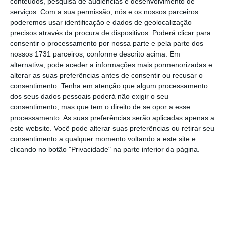
conteúdos, pesquisa de audiências e desenvolvimento de
na conferência de imprensa. Mas sublinhou
serviços.
Com a sua permissão, nós e os nossos parceiros
os desafios potenciais que se apresentam e
poderemos usar identificação e dados de geolocalização
enfatizou que o banco central ainda pode
precisos através da procura de dispositivos. Poderá clicar para
consentir o processamento por nossa parte e pela parte dos
mexer as taxas de juro em ambas as direções.
nossos 1731 parceiros, conforme descrito acima. Em
alternativa, pode aceder a informações mais pormenorizadas e
Apesar da
aparente resistência da economia
alterar as suas preferências antes de consentir ou recusar o
consentimento.
Tenha em atenção que algum processamento
britânica
, o banco central decidiu, na reunião
dos seus dados pessoais poderá não exigir o seu
de política monetária,
deixar a sua principal
consentimento, mas que tem o direito de se opor a esse
taxa de juro inalterada no mínimo histórico de
processamento. As suas preferências serão aplicadas apenas a
este website. Você pode alterar suas preferências ou retirar seu
0,25%
fixado em agosto para minimizar os
consentimento a qualquer momento voltando a este site e
efeitos do referendo. O banco central
clicando no botão "Privacidade" na parte inferior da página.
também não mexeu no programa de estímulos,
que em agosto passou para 445.000 milhões
de libras (520.800 milhões de euros).
As minutas da reunião revelam que
alguns