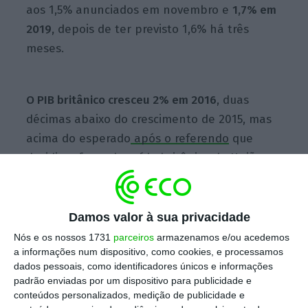
aos 1,5% anunciados em novembro e
1,7% em
2019,
depois de ter previsto 1,6% há três
meses.
O PIB britânico cresceu 2% em 2016
, duas
décimas abaixo do crescimento de 2015, mas
acima do esperado
após o referendo
que
decidiu a favor da saída britânica da União
Europeia (‘Brexit’).
“O crescimento tem-se mantido resiliente
Damos valor à sua privacidade
desde o referendo… O comité de política
Nós e os nossos 1731
parceiros
armazenamos e/ou acedemos
a informações num dispositivo, como cookies, e processamos
monetária espera que o crescimento seja
dados pessoais, como identificadores únicos e informações
mais forte no período em análise do que em
padrão enviadas por um dispositivo para publicidade e
novembro”, disse o governador Mark Carney,
conteúdos personalizados, medição de publicidade e