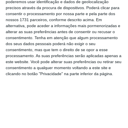
poderemos usar identificação e dados de geolocalização
Europeia
,
pode não acontecer devidos a
precisos através da procura de dispositivos. Poderá clicar para
consentir o processamento por nossa parte e pela parte dos
outros riscos tal como o impacto da
nossos 1731 parceiros, conforme descrito acima. Em
capitalização da CGD
.
alternativa, pode aceder a informações mais pormenorizadas e
alterar as suas preferências antes de consentir ou recusar o
consentimento.
Tenha em atenção que algum processamento
dos seus dados pessoais poderá não exigir o seu
Portugal deve terminar défice excessivo em 2017
consentimento, mas que tem o direito de se opor a esse
processamento. As suas preferências serão aplicadas apenas a
Ler Mais
este website. Você pode alterar suas preferências ou retirar seu
consentimento a qualquer momento voltando a este site e
clicando no botão "Privacidade" na parte inferior da página.
Segundo
o
Expresso
,
o Executivo português vai
rever em alta a meta do crescimento
económico para 2017, ultrapassando os 1,5%
inscritos no Orçamento do Estado para 2017
. O
Semestre Europeu prevê exatamente que se
discutam as reformas estruturais e as
políticas orçamentais mas também os