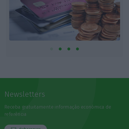
Newsletters
Receba gratuitamente informação económica de
referência