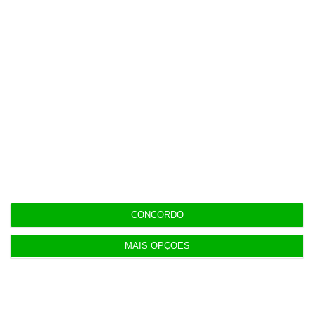
demissão
5 Agosto 2026
Barcelos aprova concurso para nova ETAR de 35
milhões
5 Agosto 2026
Polícia propôs mais câmaras na AR, mas partidos
recusaram
CONCORDO
5 Agosto 2026
Compra do hotel e casino de Troia pelo Arrow tem
MAIS OPÇÕES
luz verde
5 Agosto 2026
Ministro garante entrada a “todos os imigrantes”