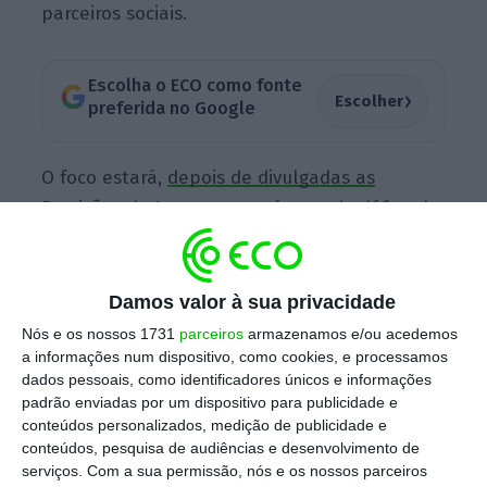
parceiros sociais.
Escolha o ECO como fonte
›
Escolher
preferida no Google
O foco estará,
depois de divulgadas as
Previsões de Inverno
, no número do défice de
2016, mas também no Programa de
Estabilidade e Crescimento que terá de ser
apresentado pelo Governo em abril. A 1 de
Damos valor à sua privacidade
março, segundo o calendário provisório, o INE
Nós e os nossos 1731
parceiros
armazenamos e/ou acedemos
a informações num dispositivo, como cookies, e processamos
vai divulgar o défice de 2016, valor que terá
dados pessoais, como identificadores únicos e informações
depois de ser confirmado pelo Eurostat.
Em
padrão enviadas por um dispositivo para publicidade e
causa está a saída do procedimento por
conteúdos personalizados, medição de publicidade e
conteúdos, pesquisa de audiências e desenvolvimento de
défices excessivos que, mesmo com um défice
serviços.
Com a sua permissão, nós e os nossos parceiros
inferior a 2,5% imposto pela Comissão