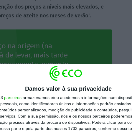
nção dos preços a níveis mais elevados
, e
reços de azeite nos meses de verão
“.
ço na origem (na
á de levar, mais tarde
 consequente aumento
l do consumidor final.
Damos valor à sua privacidade
ite
33
parceiros
armazenamos e/ou acedemos a informações num dispositi
essoais, como identificadores únicos e informações padrão enviadas 
conteúdos personalizados, medição de publicidade e conteúdos, pesqui
serviços.
Com a sua permissão, nós e os nossos parceiros poderemos 
ção precisos através da procura de dispositivos. Poderá clicar para co
s empresas associadas à Casa do Azeite se
ossa parte e pela parte dos nossos 1733 parceiros, conforme descrit