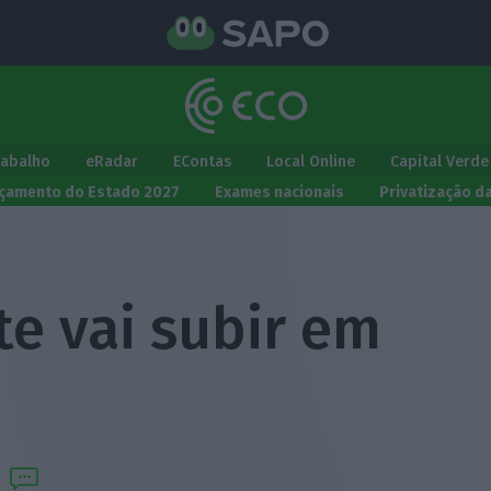
rabalho
eRadar
EContas
Local Online
Capital Verde
çamento do Estado 2027
Exames nacionais
Privatização d
te vai subir em