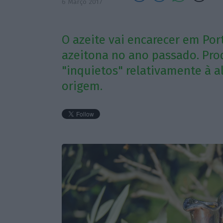
6 Março 2017
O azeite vai encarecer em Por
azeitona no ano passado. Pro
"inquietos" relativamente à a
origem.