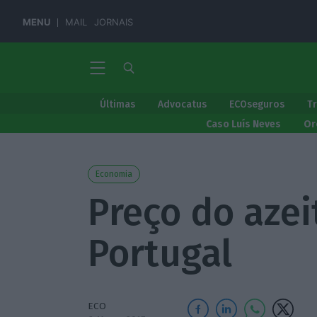
MENU
MAIL
JORNAIS
Últimas
Advocatus
ECOseguros
T
Caso Luís Neves
Or
Economia
Preço do azei
Portugal
ECO