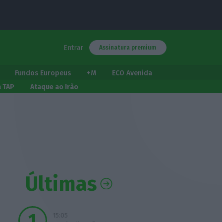
Entrar
Assinatura premium
Fundos Europeus
+M
ECO Avenida
a TAP
Ataque ao Irão
Últimas
15:05