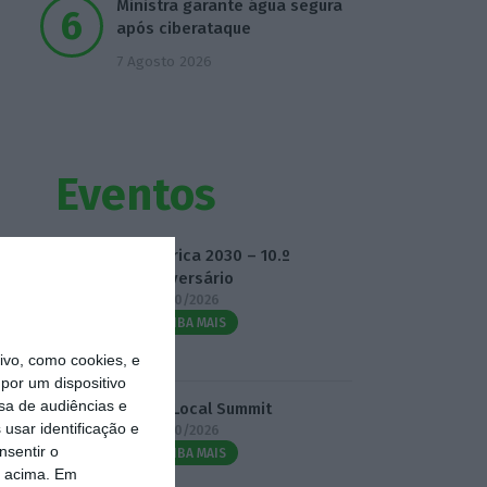
Ministra garante água segura
após ciberataque
7 Agosto 2026
Eventos
Fábrica 2030 – 10.º
Aniversário
14/10/2026
SAIBA MAIS
vo, como cookies, e
por um dispositivo
sa de audiências e
3.º Local Summit
usar identificação e
07/10/2026
nsentir o
SAIBA MAIS
o acima. Em