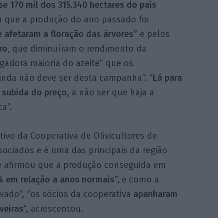
e 170 mil dos 315.340 hectares do país
u que a produção do ano passado foi
 afetaram a floração das árvores”
e pelos
ro
, que diminuíram o rendimento da
agadora maioria do azeite” que os
inda não deve ser desta campanha”. “
Lá para
 subida do preço
, a não ser que haja a
a”.
ivo da Cooperativa de Olivicultores de
ociados e é uma das principais da região
 e afirmou que a produção conseguida em
 em relação a anos normais”,
e como a
evado”, “os sócios da cooperativa
apanharam
veiras
“, acrescentou.