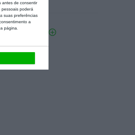
s antes de consentir
 pessoais poderá
s suas preferências
 consentimento a
da página.