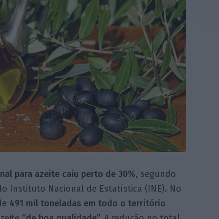
nal para azeite caiu perto de 30%
, segundo
 Instituto Nacional de Estatística (INE). No
 de
491 mil toneladas em todo o território
azeite
“de boa qualidade”.
A redução no total