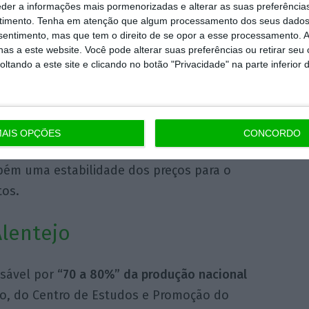
lteração dos preços de azeite na origem,
eder a informações mais pormenorizadas e alterar as suas preferência
timento.
Tenha em atenção que algum processamento dos seus dados
te para o consumidor final” significa
nsentimento, mas que tem o direito de se opor a esse processamento. A
 do consumo de azeite que não é desejável
as a este website. Você pode alterar suas preferências ou retirar seu
tando a este site e clicando no botão "Privacidade" na parte inferior 
ue é sobretudo nos
mercados de exportação
,
mo de azeite
, que um aumento muito
mais possibilidade de levar “à sua rápida
entares líquidas”, como os
óleos vegetais, as
AIS OPÇÕES
CONCORDO
tuação ideal seria a de uma estabilidade de
bém uma estabilidade dos preços para o
tos.
lentejo
nsável por
“70 a 80%” da produção nacional
o, do Centro de Estudos e Promoção do