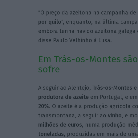
“O preço da azeitona na campanha de 
por quilo
“, enquanto, na última camp
embora tenha havido azeitona galega
disse Paulo Velhinho à Lusa.
Em Trás-os-Montes são
sofre
A seguir ao Alentejo,
Trás-os-Montes e 
produtora de azeite
em Portugal, e em
20%
. O azeite é a produção agrícola
transmontana, a seguir ao
vinho
, e m
milhões de euros
, numa produção médi
toneladas
, produzidas em mais de uma