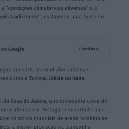
e a
“condições climatéricas adversas”
e à
vais tradicionais”
, esclareceu uma fonte do
›
a no Google
Escolher
tugal. Em 2016, as condições adversas
íses como a
Tunísia, Grécia ou Itália
.
al da
Casa do Azeite
, que representa cerca de
mercializado em Portugal e exportado para
 que os
stocks
mundiais de azeite também se
aixos, a menor produção na campanha