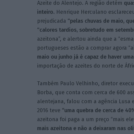
Azeite do Alentejo. A região detém
quas
inteiro
. Henrique Herculano esclarece
prejudicada
“pelas chuvas de maio, que
“calores tardios, sobretudo em setemb
azeitona”, e alertou ainda que a “esm
portugueses estão a comprar agora “a
maio ou junho já é capaz de haver uma
importação de azeites do norte de Áfric
Também Paulo Velhinho, diretor execut
Borba, que conta com cerca de 600 ass
alentejana, falou com a agência Lusa
2016 teve
“uma quebra de cerca de 40%
azeitona foi paga a um preço “mais el
mais azeitona e não a deixaram nas oli