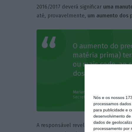
2016/2017 deverá significar
uma manute
até, provavelmente,
um aumento dos p
O aumento do pre
matéria prima) ter
ou mais cedo, ao
dos preços ao níve
Mariana Matos
Secretária-geral da Casa do Aze
Nós e os nossos 17
processamos dados p
para publicidade e 
desenvolvimento de 
dados de geolocaliza
A responsável revelou ainda que vária
processamento por n