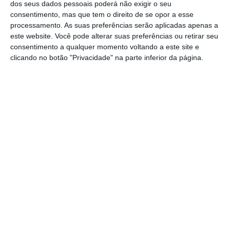
dos seus dados pessoais poderá não exigir o seu
pessoas que se mostraram interessadas
consentimento, mas que tem o direito de se opor a esse
sejam efetivamente abrangidas pelo processo.
processamento. As suas preferências serão aplicadas apenas a
este website. Você pode alterar suas preferências ou retirar seu
consentimento a qualquer momento voltando a este site e
Com o novo corte de 350 trabalhadores, o
clicando no botão "Privacidade" na parte inferior da página.
banco
ficará muito perto de alcançar o seu
objetivo
: uma redução de 1.500 funcionários
até junho de 2017, uma vez que não foi
vendido dentro do prazo previsto. Incluindo
as operações internacionais, já foram
dispensadas 1.327 pessoas, explica a
instituição.
https://eco.sapo.pt/2017/03/13/novo-banco-150-trabalhadores-interessados-em-sair/
Copiar