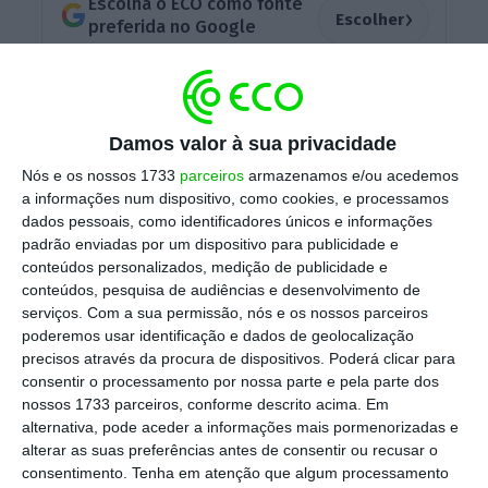
Escolha o ECO como fonte
›
Escolher
preferida no Google
Da redução que pretende fazer de entre 250
e 350 postos de trabalho, o banco de
Damos valor à sua privacidade
transição que saiu da resolução do BES
Nós e os nossos 1733
parceiros
armazenamos e/ou acedemos
procura recorrer principalmente às reformas
a informações num dispositivo, como cookies, e processamos
antecipadas
. Sessenta balcões do Novo
dados pessoais, como identificadores únicos e informações
padrão enviadas por um dispositivo para publicidade e
Banco vão encerrar neste processo.
conteúdos personalizados, medição de publicidade e
conteúdos, pesquisa de audiências e desenvolvimento de
serviços.
Com a sua permissão, nós e os nossos parceiros
Segundo o
Dinheiro Vivo
, os trabalhadores
poderemos usar identificação e dados de geolocalização
tinham até à última sexta-feira para
precisos através da procura de dispositivos. Poderá clicar para
consentir o processamento por nossa parte e pela parte dos
manifestarem o seu interesse nas rescisões,
nossos 1733 parceiros, conforme descrito acima. Em
tendo sido criado um prazo excecional até
alternativa, pode aceder a informações mais pormenorizadas e
esta quarta-feira para alguns
alterar as suas preferências antes de consentir ou recusar o
consentimento.
Tenha em atenção que algum processamento
departamentos.
É possível que nem todas as