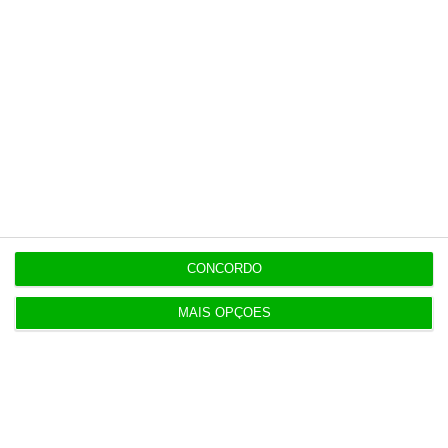
Populares
Preparados para o inesperado?
4 Agosto 2026
Publicado contrato com consultora para pôr
CONCORDO
ordem nos exames
MAIS OPÇÕES
4 Agosto 2026
TML escolhe Albano Jerónimo para ser “Dono do
Tempo”
4 Agosto 2026