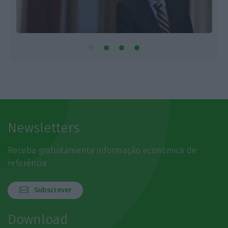
Newsletters
Receba gratuitamente informação económica de
referência
Subscrever
Download