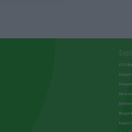
Exp
e
ECO N
Empre
Person
Descod
Entrev
Repor
Especi