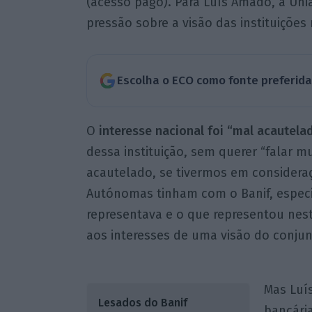
(acesso pago). Para Luís Amado, a Uni
pressão sobre a visão das instituições 
Escolha o ECO como fonte preferid
O
interesse nacional foi “mal acautela
dessa instituição, sem querer “falar mu
acautelado, se tivermos em considera
Autónomas tinham com o Banif, espec
representava e o que representou nes
aos interesses de uma visão do conjun
Mas Luí
Lesados do Banif
bancária