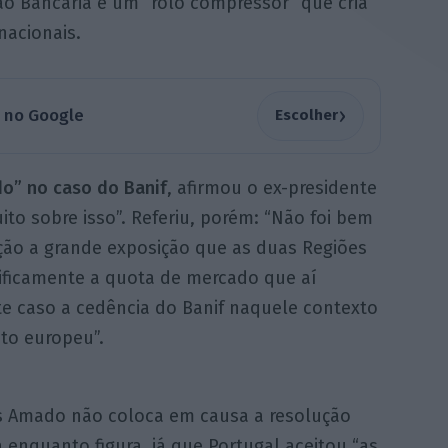
ão Bancária é um “rolo compressor” que cria
nacionais.
›
a no Google
Escolher
do” no caso do Banif
, afirmou o ex-presidente
ito sobre isso”. Referiu, porém: “Não foi bem
ção a grande exposição que as duas Regiões
ificamente a quota de mercado que aí
te caso a cedência do Banif naquele contexto
to europeu”.
s Amado não coloca em causa a resolução
 enquanto figura, já que Portugal aceitou “as