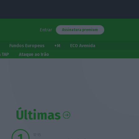
Entrar
Assinatura premium
Fundos Europeus
+M
ECO Avenida
a TAP
Ataque ao Irão
Últimas
17:15