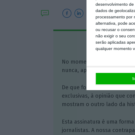
desenvolvimento de 
dados de geolocaliza
processamento por n
alternativa, pode ac
ou recusar o consen
não exigir o seu co
Assine o
serão aplicadas apen
qualquer momento vol
No momento em que a infor
nunca, apoie o jornalismo in
M
De que forma? Assine o ECO 
exclusivas, à opinião que co
mostram o outro lado da hist
Esta assinatura é uma forma
jornalistas. A nossa contrap