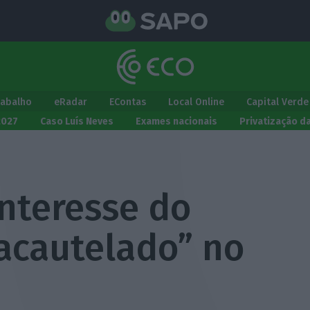
rabalho
eRadar
EContas
Local Online
Capital Verde
2027
Caso Luís Neves
Exames nacionais
Privatização d
Interesse do
“acautelado” no