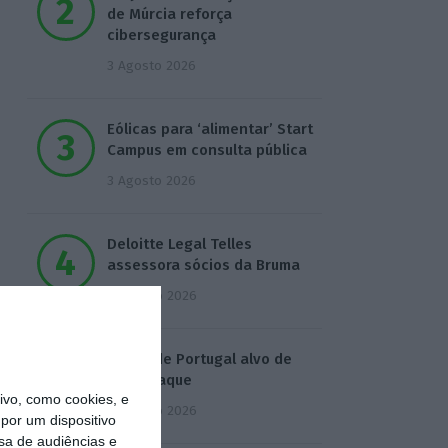
de Múrcia reforça
cibersegurança
3 Agosto 2026
Eólicas para ‘alimentar’ Start
Campus em consulta pública
3 Agosto 2026
Deloitte Legal Telles
assessora sócios da Bruma
4 Agosto 2026
Águas de Portugal alvo de
ciberataque
vo, como cookies, e
4 Agosto 2026
por um dispositivo
sa de audiências e