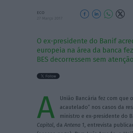
ECO
27 Março 2017
O ex-presidente do Banif acre
europeia na área da banca fe
BES decorressem sem atenção 
A
União Bancária fez com que o
acautelado” nos casos da res
ministro e ex-presidente do 
Capital
, da
Antena 1
, entrevista public