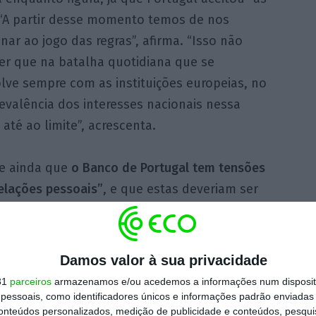
. “A partir desse momento temos de nos
nar ao jogo das regras”, afirma. “Isso não
zer que na batalha quotidiana que se
lve sempre com as instituições europeias, no
evalência dos interesses nacionais nessa
até ao limite”, acrescenta.
se ainda que
o Banco de Portugal tem tensões
elações pessoais”
, e que estas deveriam ser
rcício quase autofágico de destruição de
Damos valor à sua privacidade
essoais”, sublinhou o ex-ministro, lamento
31
parceiros
armazenamos e/ou acedemos a informações num dispositi
não estão ligadas à política.
essoais, como identificadores únicos e informações padrão enviadas 
conteúdos personalizados, medição de publicidade e conteúdos, pesqui