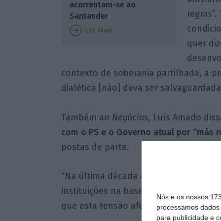
acorrentam-se ao
regras”
Santander
condicio
Ler Mais
quer di
desenvo
contexto de soberania partilhada, a pr
dialética [não] deva ser salvaguardada 
Também ao
Negócios
, Luís Amado dis
com o PS e o Governo atual por “más r
postas de parte.
“Na última década assistimos a um exe
instituições na base de más relações p
Nós e os nossos 17
que esta tensão afete instituições que 
processamos dados p
para publicidade e 