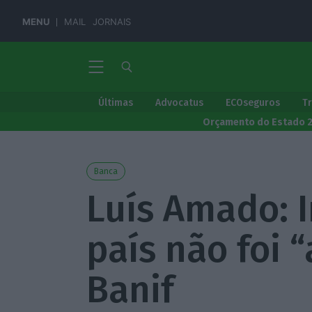
MENU
MAIL
JORNAIS
Últimas
Advocatus
ECOseguros
T
Orçamento do Estado 
Banca
Luís Amado: 
país não foi 
Banif