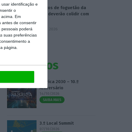
usar identificação e
Destroços de foguetão da
nsentir o
SpaceX deverão colidir com
o acima. Em
Lua
s antes de consentir
 pessoais poderá
5 Agosto 2026
s suas preferências
 consentimento a
da página.
Eventos
Fábrica 2030 – 10.º
Aniversário
14/10/2026
SAIBA MAIS
3.º Local Summit
07/10/2026