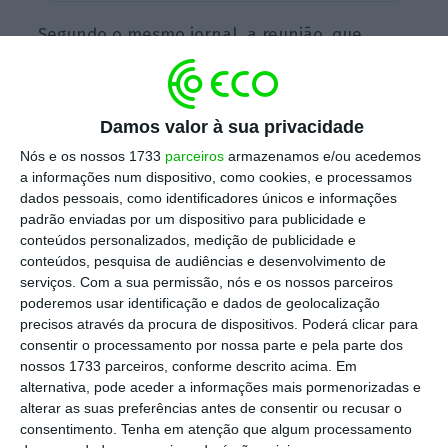
Segundo o mesmo jornal, a reunião, que
começou às 16h00, foi convocada pelo
administrador Luís Máximo dos Santos, que
assume no Banco de Portugal o pelouro do
Damos valor à sua privacidade
Fundo de Resolução. Para além de Máximos
Nós e os nossos 1733
parceiros
armazenamos e/ou acedemos
dos Santos, estará presente na reunião uma
a informações num dispositivo, como cookies, e processamos
dados pessoais, como identificadores únicos e informações
comitiva de banqueiros liderada por Faria de
padrão enviadas por um dispositivo para publicidade e
Oliveira, presidente da Associação Portuguesa
conteúdos personalizados, medição de publicidade e
de Bancos (APB)
.
conteúdos, pesquisa de audiências e desenvolvimento de
serviços.
Com a sua permissão, nós e os nossos parceiros
poderemos usar identificação e dados de geolocalização
precisos através da procura de dispositivos. Poderá clicar para
A reunião acontece nas vésperas de ficar
consentir o processamento por nossa parte e pela parte dos
fechada a venda do Novo Banco. Na sexta-
nossos 1733 parceiros, conforme descrito acima. Em
feira,
Mário Centeno vai anunciar
alternativa, pode aceder a informações mais pormenorizadas e
alterar as suas preferências antes de consentir ou recusar o
publicamente os detalhes do negócio
e, no
consentimento.
Tenha em atenção que algum processamento
sábado, a venda deverá ficar oficialmente