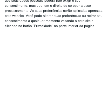
dos seus dados pessoais poderá não exigir o seu
concluída.
consentimento, mas que tem o direito de se opor a esse
processamento. As suas preferências serão aplicadas apenas a
este website. Você pode alterar suas preferências ou retirar seu
O banco que resultou da resolução do antigo
consentimento a qualquer momento voltando a este site e
Banco Espírito Santo (BES) vai ser vendido ao
clicando no botão "Privacidade" na parte inferior da página.
fundo norte-americano Lone Star, que ficará
com 75% do capital do banco. Os restantes
25% ficarão nas mãos do Estado, que fica,
contudo, sem poder de voto ou de
intervenção na gestão do banco.
https://eco.sapo.pt/2017/03/30/banco-de-portugal-chama-banqueiros-para-discutir-novo-banco/
Copiar