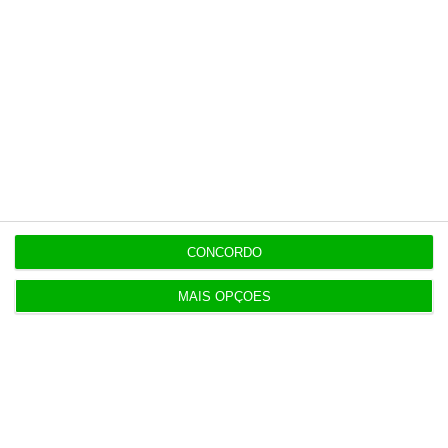
Populares
“Se a centralização conseguir manter o bolo atual
já será uma vitória”
7:02
Do IVA à TSU. As (poucas) obrigações fiscais de
agosto
CONCORDO
3 Agosto 2026
MAIS OPÇÕES
Sérvulo assessora SCP na compra do Holmes
Place Alvalade
3 Agosto 2026
Tribunal volta a contrariar AT sobre tributação de