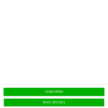
13:12
Oposição endurece tom contra Luís Neves
12:55
DST foi escolhida por PJ e MAI por ter “o preço
mais baixo”
Populares
CONCORDO
Natixis quer atingir mil trabalhadores em Lisboa
em 2028. No Porto ruma a 3.500
MAIS OPÇÕES
3 Agosto 2026