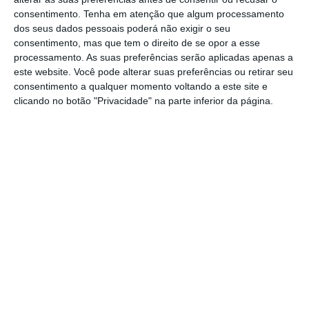
O comunicado realça alguns resultados,
consentimento.
Tenha em atenção que algum processamento
nomeadamente a
receita bruta de IVA, que
dos seus dados pessoais poderá não exigir o seu
aumentou 7%
, e as
contribuições para a
consentimento, mas que tem o direito de se opor a esse
Segurança Social, que avançaram 5,5%
, acima
processamento. As suas preferências serão aplicadas apenas a
este website. Você pode alterar suas preferências ou retirar seu
do previsto no Orçamento do Estado para
consentimento a qualquer momento voltando a este site e
2017.
clicando no botão "Privacidade" na parte inferior da página.
Já do lado da
despesa primária, a subida de
0,4%
é explicada “em grande medida pelo
aumento da despesa de capital (15,9%),
tendo a despesa corrente primária recuado
0,6%”.
A dívida não financeira — “despesa sem o
correspondente pagamento, incluindo
pagamentos em atraso” – é agora menor em