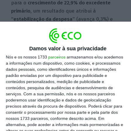
para o
crescimento de 22,9% do excedente
primário
, um resultado que atribui à
“estabilização da despesa”
(avança 0,3%) e
ao
aumento da receita
(1,9%).
Damos valor à sua privacidade
“O crescimento da receita foi condicionado
por efeitos temporários ou sem impacto nas
Nós e os nossos 1733
parceiros
armazenamos e/ou acedemos
a informações num dispositivo, como cookies, e processamos
contas nacionais de 2017, com especial
dados pessoais, como identificadores únicos e informações
incidência nos dois primeiros meses de 2017”,
padrão enviadas por um dispositivo para publicidade e
adianta o comunicado. “Excluídos estes
conteúdos personalizados, medição de publicidade e
conteúdos, pesquisa de audiências e desenvolvimento de
fatores”, a receita das Administrações
serviços.
Com a sua permissão, nós e os nossos parceiros
Públicas “vem refletindo a melhoria da
poderemos usar identificação e dados de geolocalização
atividade económica”, sublinha o Ministério
precisos através da procura de dispositivos. Poderá clicar para
consentir o processamento por nossa parte e pela parte dos
de Mário Centeno.
nossos 1733 parceiros, conforme descrito acima. Em
alternativa, pode aceder a informações mais pormenorizadas e
alterar as suas preferências antes de consentir ou recusar o