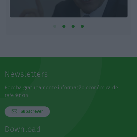
Newsletters
Receba gratuitamente informação económica de
referência
Subscrever
Download