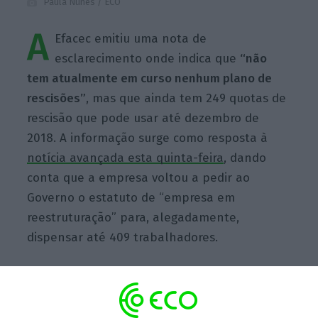
Paula Nunes / ECO
A
Efacec emitiu uma nota de
esclarecimento onde indica que
“não
tem atualmente em curso nenhum plano de
rescisões”
, mas que ainda tem 249 quotas de
rescisão que pode usar até dezembro de
2018. A informação surge como resposta à
notícia avançada esta quinta-feira
, dando
conta que a empresa voltou a pedir ao
Governo o estatuto de “empresa em
reestruturação” para, alegadamente,
dispensar até 409 trabalhadores.
Escolha o ECO como fonte
›
Escolher
preferida no Google