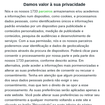
Damos valor à sua privacidade
Contactado pelo ECO, Ângelo Ramalho
Nós e os nossos 1733
parceiros
armazenamos e/ou acedemos
acrescentou que o pedido de alargamento do
a informações num dispositivo, como cookies, e processamos
dados pessoais, como identificadores únicos e informações
estatuto visa apenas dar margem de
padrão enviadas por um dispositivo para publicidade e
manobra na eventualidade de ser necessário.
conteúdos personalizados, medição de publicidade e
“A Efacec não vai fazer nenhum plano de
conteúdos, pesquisa de audiências e desenvolvimento de
serviços.
Com a sua permissão, nós e os nossos parceiros
reestruturação ao longo de 2017. Com os
poderemos usar identificação e dados de geolocalização
dados que hoje tenho na mão também não é
precisos através da procura de dispositivos. Poderá clicar para
necessário em 2018
, porque a Efacec está a
consentir o processamento por nossa parte e pela parte dos
nossos 1733 parceiros, conforme descrito acima. Em
crescer”, sublinhou.
alternativa, pode aceder a informações mais pormenorizadas e
alterar as suas preferências antes de consentir ou recusar o
consentimento.
Tenha em atenção que algum processamento
“À data de dezembro de 2016, a Efacec
dos seus dados pessoais poderá não exigir o seu
celebrou 175 rescisões por mútuo acordo, do
consentimento, mas que tem o direito de se opor a esse
processamento. As suas preferências serão aplicadas apenas a
total de 424 autorizadas”, indica agora a
este website. Você pode alterar suas preferências ou retirar seu
empresa, que inverteu os 20 milhões de euros
consentimento a qualquer momento voltando a este site e
clicando no botão "Privacidade" na parte inferior da página.