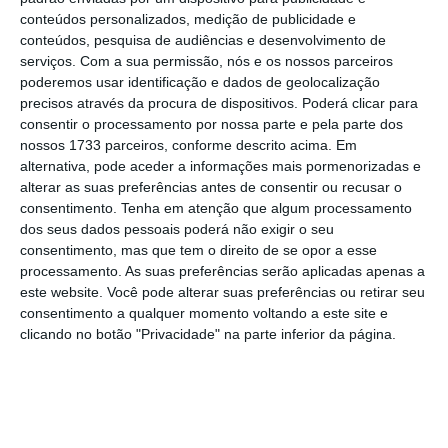
Millennium bcp, o “próximo passo”
conteúdos personalizados, medição de publicidade e
determinante para o país, e que permitirá
conteúdos, pesquisa de audiências e desenvolvimento de
gerar uma “rede de segurança adequada para
serviços.
Com a sua permissão, nós e os nossos parceiros
poderemos usar identificação e dados de geolocalização
todos”, é trabalhar para continuar
“uma
precisos através da procura de dispositivos. Poderá clicar para
melhoria sustentável do produto e uma
consentir o processamento por nossa parte e pela parte dos
redução da dívida por forma a que as
nossos 1733 parceiros, conforme descrito acima. Em
alternativa, pode aceder a informações mais pormenorizadas e
entidades de rating possam, numa segunda
alterar as suas preferências antes de consentir ou recusar o
fase, alterar a sua avaliação sobre o país”
,
consentimento.
Tenha em atenção que algum processamento
frisou.
dos seus dados pessoais poderá não exigir o seu
consentimento, mas que tem o direito de se opor a esse
processamento. As suas preferências serão aplicadas apenas a
este website. Você pode alterar suas preferências ou retirar seu
A Comissão decidiu sobre o PDE. Quais os próximos
consentimento a qualquer momento voltando a este site e
passos?
clicando no botão "Privacidade" na parte inferior da página.
Ler Mais
Nuno Amado não quer antecipar se isso
acontecerá já este ano, mas entende que tal