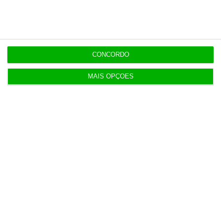
8 Agosto 2026
Carneiro concorda com PR sobre envio de diploma
para TC
CONCORDO
ENTREVISTA
8 Agosto 2026
MAIS OPÇÕES
“Já todos interagimos com bots maus e bons. Mais
maus do que bons”
8 Agosto 2026
Polícia espanhola já pede passaporte a viajantes
de Itália
8 Agosto 2026
Honda HR-V: a razão vence a moda no trânsito e
nas férias