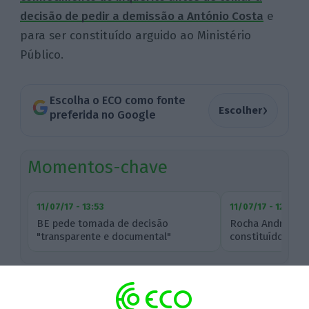
decisão de pedir a demissão a António Costa
e
para ser constituído arguido ao Ministério
Público.
Escolha o ECO como fonte
›
Escolher
preferida no Google
Momentos-chave
11/07/17 - 13:53
11/07/17 - 12:59
BE pede tomada de decisão
Rocha Andrade di
"transparente e documental"
constituído argu
11 de Julho de 2017, às 15:10
⋮