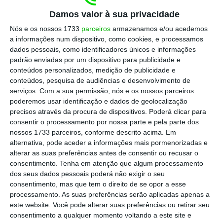
Termina assim a audição desta terça-feira
Damos valor à sua privacidade
com Fernando Rocha Andrade na
Nós e os nossos 1733
parceiros
armazenamos e/ou acedemos
a informações num dispositivo, como cookies, e processamos
Comissão de Orçamento e Finanças.
dados pessoais, como identificadores únicos e informações
Obrigado por nos ter acompanhado.
padrão enviadas por um dispositivo para publicidade e
conteúdos personalizados, medição de publicidade e
conteúdos, pesquisa de audiências e desenvolvimento de
serviços.
Com a sua permissão, nós e os nossos parceiros
poderemos usar identificação e dados de geolocalização
precisos através da procura de dispositivos. Poderá clicar para
Tiago Varzim
consentir o processamento por nossa parte e pela parte dos
nossos 1733 parceiros, conforme descrito acima. Em
alternativa, pode aceder a informações mais pormenorizadas e
alterar as suas preferências antes de consentir ou recusar o
11 de Julho de 2017, às 15:07
⋮
consentimento.
Tenha em atenção que algum processamento
dos seus dados pessoais poderá não exigir o seu
O PSD inscreveu-se para a terceira ronda.
consentimento, mas que tem o direito de se opor a esse
António Leitão Amaro refere ter ficado
processamento. As suas preferências serão aplicadas apenas a
este website. Você pode alterar suas preferências ou retirar seu
insatisfeito com as justificações de Rocha
consentimento a qualquer momento voltando a este site e