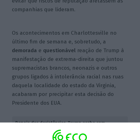
evitar que riscos
de reputação
afetassem as
companhias que lideram.
Os acontecimentos em Charlottesville no
último fim de semana e, sobretudo, a
demorada
e
questionável
reação de Trump à
manifestação de extrema-direita que juntou
supremacistas brancos, neonazis e outros
grupos ligados à intolerância racial nas ruas
daquela localidade do estado da Virginia,
acabaram por precipitar esta decisão do
Presidente dos EUA.
Depois das desistências, Trump acaba com
Conselho Industrial
Ler Mais