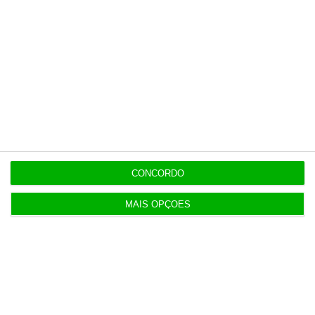
Adebayo “Bayo” Ogunlesi, presidente da
Global Infrastructure Partners
Ginni Rometty, CEO da IBM
Kevin Warsh, antigo membro da Reserva
Federal
Mark Weinberger, CEO da EY
CONCORDO
Jack Welch, Antigo CEO da General
MAIS OPÇÕES
Electric
Daniel Yergin, Nobel da Economia e vice-
presidente da IHS Markit