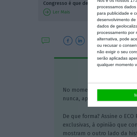
Nós e os nossos 17
Congresso é que decide
processamos dados p
do país
Ler Mais
para publicidade e 
causa o 
desenvolvimento de 
dados de geolocaliza
processamento por n
alternativa, pode ac
ou recusar o consen
não exigir o seu co
serão aplicadas apen
qualquer momento vol
Assine o
No momento em que a infor
M
nunca, apoie o jornalismo in
De que forma? Assine o ECO 
exclusivas, à opinião que co
mostram o outro lado da hist