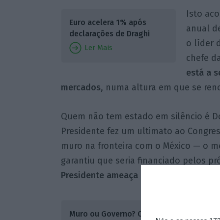
Isto ac
Euro acelera 1% após
anual d
declarações de Draghi
o líder 
Ler Mais
chefe da
está a s
mercados
, numa altura em que se ren
Quem não tem estado em silêncio é Do
Presidente fez um ultimato ao Congre
muro na fronteira com o México — o m
garantiu que seria financiado pelos p
Presidente ameaça com uma paralisaçã
Os cong
Muro ou Governo? O
das band