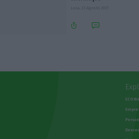
Lusa,
23 Agosto 2017
Exp
e
ECO N
Empre
Person
Descod