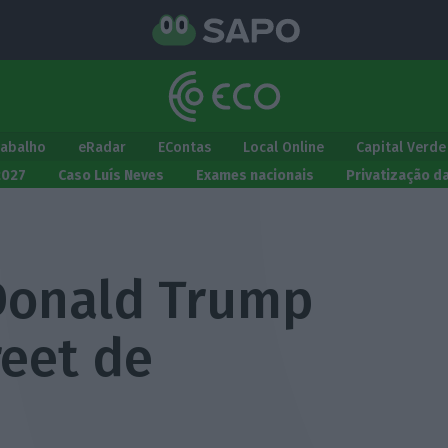
rabalho
eRadar
EContas
Local Online
Capital Verde
2027
Caso Luís Neves
Exames nacionais
Privatização d
Donald Trump
reet de