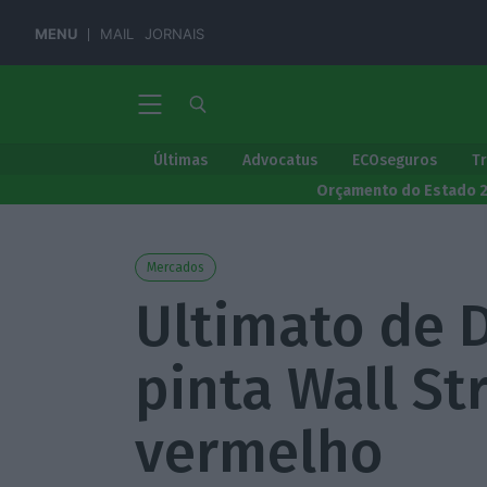
MENU
MAIL
JORNAIS
Últimas
Advocatus
ECOseguros
T
Orçamento do Estado 
Mercados
Ultimato de 
pinta Wall St
vermelho