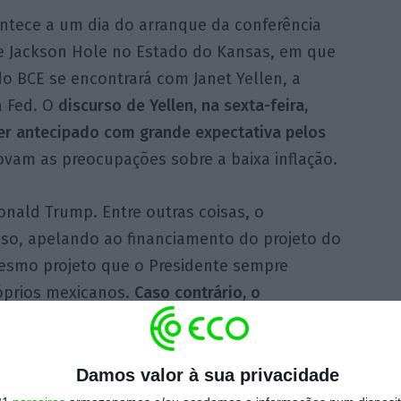
ontece a um dia do arranque da conferência
e Jackson Hole no Estado do Kansas, em que
do BCE se encontrará com Janet Yellen, a
 Fed. O
discurso de Yellen, na sexta-feira,
er antecipado com grande expectativa pelos
ovam as preocupações sobre a baixa inflação.
nald Trump. Entre outras coisas, o
sso, apelando ao financiamento do projeto do
esmo projeto que o Presidente sempre
róprios mexicanos.
Caso contrário, o
o total do Governo
.
ressistas temem que o projeto do muro, uma
Damos valor à sua privacidade
eiras da atual Presidência, aumente o défice