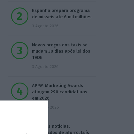
Espanha prepara programa
de mísseis até 6 mil milhões
3 Agosto 2026
Novos preços dos taxis só
mudam 30 dias após lei dos
TVDE
3 Agosto 2026
APPM Marketing Awards
atingem 290 candidaturas
em 2026
4 Agosto 2026
Hoje nas notícias:
certificados de aforro, Luís