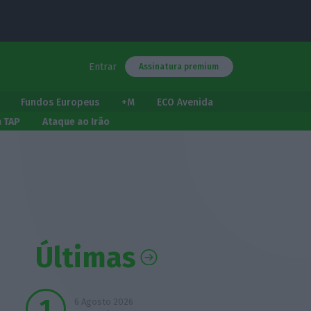
Entrar
Assinatura premium
Fundos Europeus
+M
ECO Avenida
a TAP
Ataque ao Irão
Últimas
6 Agosto 2026