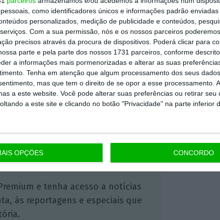
31
parceiros
armazenamos e/ou acedemos a informações num dispositi
essoais, como identificadores únicos e informações padrão enviadas 
, temendo-se que possa mesmo
colocar em
conteúdos personalizados, medição de publicidade e conteúdos, pesqui
plano fiscal da própria Administração
.
serviços.
Com a sua permissão, nós e os nossos parceiros poderemos 
ção precisos através da procura de dispositivos. Poderá clicar para co
ossa parte e pela parte dos nossos 1731 parceiros, conforme descrit
eder a informações mais pormenorizadas e alterar as suas preferência
https://eco.sapo.pt/2017/08/23/ultimato-de-donald-trump-pinta-wall-street-de-vermelho/
Copiar
timento.
Tenha em atenção que algum processamento dos seus dados
nsentimento, mas que tem o direito de se opor a esse processamento. A
as a este website. Você pode alterar suas preferências ou retirar seu
tando a este site e clicando no botão "Privacidade" na parte inferior 
 ECO Premium
mação é mais importante do que
AIS OPÇÕES
CONCORDO
dependente e rigoroso.
Premium e tenha acesso a notícias
nta, às reportagens e especiais que
ória.