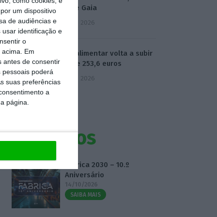
vo, como cookies, e
Neves e Gaia
por um dispositivo
sa de audiências e
5 Agosto 2026
usar identificação e
nsentir o
o acima. Em
Cabaz alimentar volta a subir
s antes de consentir
e atinge 253,6 euros
 pessoais poderá
5 Agosto 2026
s suas preferências
 consentimento a
da página.
Eventos
Fábrica 2030 – 10.º
Aniversário
14/10/2026
SAIBA MAIS