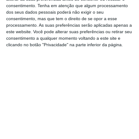
Ler Mais
consentimento.
Tenha em atenção que algum processamento
dos seus dados pessoais poderá não exigir o seu
consentimento, mas que tem o direito de se opor a esse
processamento. As suas preferências serão aplicadas apenas a
A dívida da sociedade alcança 38,8 milhões
este website. Você pode alterar suas preferências ou retirar seu
de euros, distribuída por 12 credores, mas
consentimento a qualquer momento voltando a este site e
mais de metade pertence ao Novo Banco,
clicando no botão "Privacidade" na parte inferior da página.
sucedendo ao BES. Segundo o grupo, foi o
BES
que financiou “os projetos mais importas da
Lena Hotéis”
, mas existem outros credores: o
próprio grupo Lena, com dúvida subordinada,
o Santander Totta e o Montepio, assim como
o antigo presidente do grupo, Joaquim
Barroca, que é arguido na Operação Marquês.
A Lena Turismo é a única parte do grupo que
entrará em PER, assinalada o grupo, e os