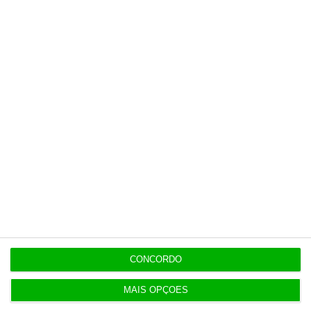
10:15
Volta regista 150 milhões de embalagens
devolvidas
9:28
PS pergunta risco de impostos sobre EDP
caducarem
Populares
CONCORDO
O verdadeiro desafio
5 Agosto 2026
MAIS OPÇÕES