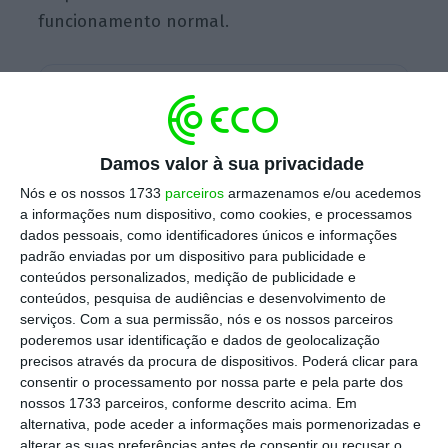
funcionamento normal.
Escolha o ECO como fonte
›
Escolher
preferida no Google
Damos valor à sua privacidade
O grupo presidido por António Barroca pediu
Nós e os nossos 1733
parceiros
armazenamos e/ou acedemos
um PER para “restruturar o setor e responde
a informações num dispositivo, como cookies, e processamos
rem melhores condições à conjuntura do
dados pessoais, como identificadores únicos e informações
turismo, disse ao Negócios, mas os credores
padrão enviadas por um dispositivo para publicidade e
conteúdos personalizados, medição de publicidade e
têm de dar luz verde ao plano que foi
conteúdos, pesquisa de audiências e desenvolvimento de
apresentado no Tribunal Judicial da Comarca
serviços.
Com a sua permissão, nós e os nossos parceiros
de Coimbra esta semana.
poderemos usar identificação e dados de geolocalização
precisos através da procura de dispositivos. Poderá clicar para
consentir o processamento por nossa parte e pela parte dos
nossos 1733 parceiros, conforme descrito acima. Em
alternativa, pode aceder a informações mais pormenorizadas e
Presidente do Grupo Lena constituído arguido
alterar as suas preferências antes de consentir ou recusar o