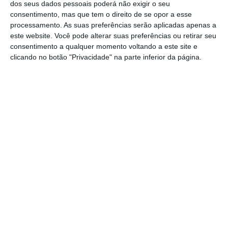
No encerramento da Convenção Autárquica
dos seus dados pessoais poderá não exigir o seu
Nacional do partido, a líder e candidata à
consentimento, mas que tem o direito de se opor a esse
processamento. As suas preferências serão aplicadas apenas a
Câmara de Lisboa nas eleições de 1 de
este website. Você pode alterar suas preferências ou retirar seu
outubro, anunciou também um regresso do
consentimento a qualquer momento voltando a este site e
tema do Rendimento Social de Inserção (RSI)
clicando no botão "Privacidade" na parte inferior da página.
ao discurso dos centristas, manifestando-se
contra “prestações sociais automáticas” sem
fiscalização.
Assunção Cristas argumentou que,
com a
“dívida pública a bater recordes
, quer em
valores absolutos, quer em percentagem do
PIB”, o Governo está “omisso, a fingir que está
tudo bem”, e “a voltar ao laxismo de outros
tempos”.