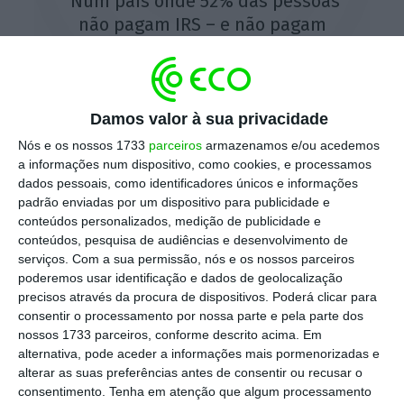
"Num país onde 52% das pessoas
não pagam IRS – e não pagam
porque têm rendimentos muito
baixos -, num país onde 11% dos
contribuintes pagam 70% do IRS
arrecadado, é injusto e imoral
Damos valor à sua privacidade
defender baixas apenas para
Nós e os nossos 1733
parceiros
armazenamos e/ou acedemos
alguns, continuando a carregar nos
a informações num dispositivo, como cookies, e processamos
dados pessoais, como identificadores únicos e informações
outros. Para nós, não há
padrão enviadas por um dispositivo para publicidade e
portugueses de primeira e de
conteúdos personalizados, medição de publicidade e
segunda.”
conteúdos, pesquisa de audiências e desenvolvimento de
serviços.
Com a sua permissão, nós e os nossos parceiros
poderemos usar identificação e dados de geolocalização
Assunção Cristas
precisos através da procura de dispositivos. Poderá clicar para
Presidente do Centro Democrático Social - Partido Popular (CDS-
PP)
consentir o processamento por nossa parte e pela parte dos
nossos 1733 parceiros, conforme descrito acima. Em
alternativa, pode aceder a informações mais pormenorizadas e
alterar as suas preferências antes de consentir ou recusar o
consentimento.
Tenha em atenção que algum processamento