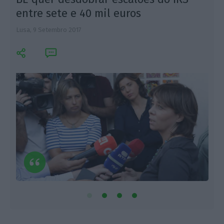
entre sete e 40 mil euros
L
Lusa,
9 Setembro 2017