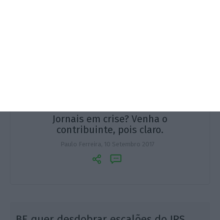
Jornais em crise? Venha o
contribuinte, pois claro.
Paulo Ferreira,
10 Setembro 2017
BE quer desdobrar escalões do IRS