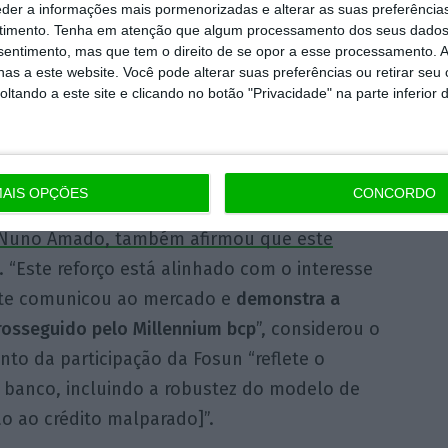
eder a informações mais pormenorizadas e alterar as suas preferência
trading de curtíssimo
timento.
Tenha em atenção que algum processamento dos seus dados
ua vez exacerbam a
nsentimento, mas que tem o direito de se opor a esse processamento. A
as a este website. Você pode alterar suas preferências ou retirar seu
imentos dos títulos.
tando a este site e clicando no botão "Privacidade" na parte inferior 
AIS OPÇÕES
CONCORDO
Nuno Amado, também afirmou que este
. “Este reforço está alinhado com o interesse
nte comunicou ao mercado e
demonstra a
rosseguido pelo Millennium bcp
”, considerou o
o da participação da Fosun “reflete o
banco, incluindo a robustez do modelo de
o ao crédito malparado]”.