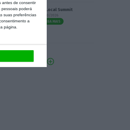
s antes de consentir
 pessoais poderá
3.º Local Summit
s suas preferências
07/10/2026
 consentimento a
SAIBA MAIS
da página.