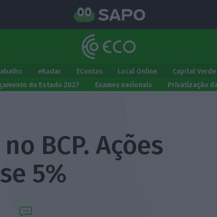
rabalho
eRadar
EContas
Local Online
Capital Verde
çamento do Estado 2027
Exames nacionais
Privatização d
 no BCP. Ações
ase 5%