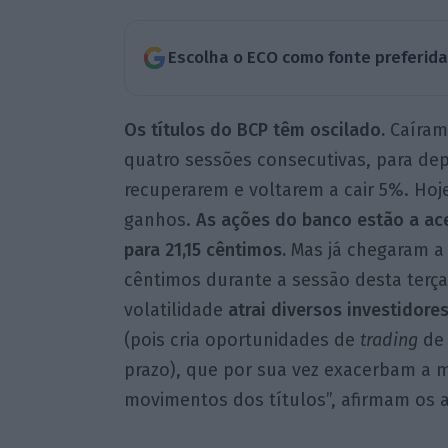
Escolha o ECO como fonte preferid
Os títulos do BCP têm oscilado.
Caíram
quatro sessões consecutivas, para dep
recuperarem e voltarem a cair 5%. Hoje
ganhos.
As ações do banco estão a ace
para 21,15 cêntimos.
Mas já chegaram a 
cêntimos durante a sessão desta terça-
volatilidade
atrai diversos investidores
(pois cria oportunidades de
trading
de 
prazo), que por sua vez exacerbam a 
movimentos dos títulos”, afirmam os an