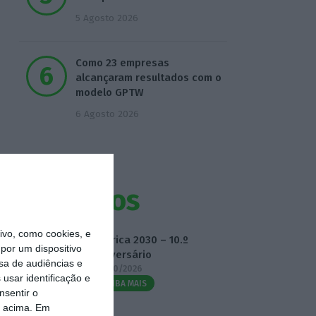
5 Agosto 2026
Como 23 empresas
alcançaram resultados com o
modelo GPTW
6 Agosto 2026
Eventos
vo, como cookies, e
Fábrica 2030 – 10.º
por um dispositivo
Aniversário
sa de audiências e
14/10/2026
usar identificação e
SAIBA MAIS
nsentir o
o acima. Em