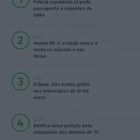
Polícia espanhola já pede
passaporte a viajantes de
Itália
14:22
Honda HR-V: a razão vence a
moda no trânsito e nas
férias
12:34
Eclipse. Dos óculos grátis
aos telescópios de 12 mil
euros
12:09
Benfica lança petição pela
suspensão dos direitos de TV