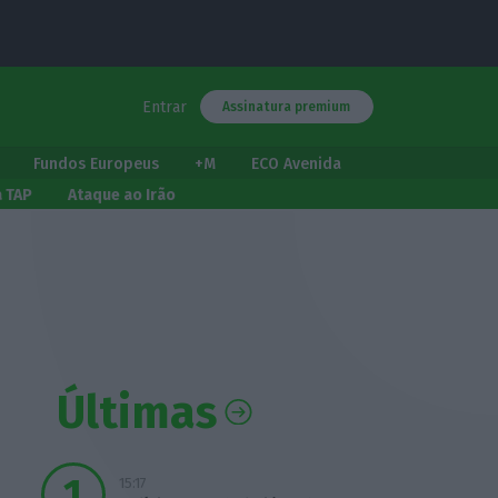
Entrar
Assinatura premium
Fundos Europeus
+M
ECO Avenida
a TAP
Ataque ao Irão
Últimas
15:17