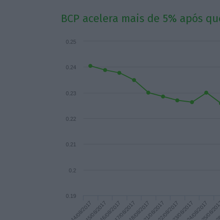
BCP acelera mais de 5% após qu
0.25
0.24
0.23
0.22
0.21
0.2
0.19
14/08/2017
15/08/2017
16/08/2017
17/08/2017
18/08/2017
21/08/2017
22/08/2017
23/08/2017
24/08/2017
25/08/20
28