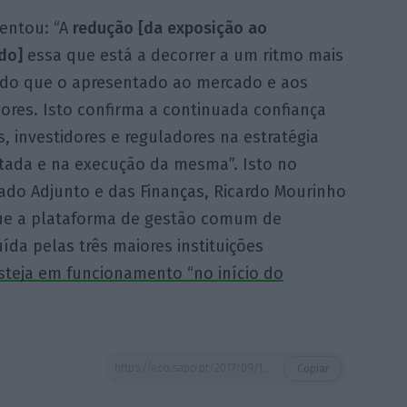
centou: “A
redução [da exposição ao
do]
essa que está a decorrer a um ritmo mais
 do que o apresentado ao mercado e aos
ores. Isto confirma a continuada confiança
, investidores e reguladores na estratégia
tada e na execução da mesma”. Isto no
ado Adjunto e das Finanças, Ricardo Mourinho
que a plataforma de gestão comum de
ída pelas três maiores instituições
steja em funcionamento “no início do
https://eco.sapo.pt/2017/09/12/fosun-reforca-no-bcp-acoes-aceleram-quase-5/
Copiar