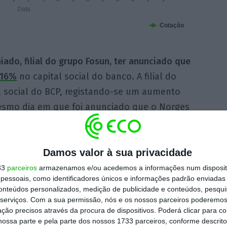
Data
Cotação
iado, filial do grupo Fosun, ter anunciado que
,16%
no capital social do banco. A filial do
l social do BCP, registando-se um aumento
mesmo dia em que foi anunciado que o Norges
ipação, passando a deter 2,544% do capital
otícia positiva
na medida em que traduz o
Damos valor à sua privacidade
a do BCP”.
33
parceiros
armazenamos e/ou acedemos a informações num dispositi
essoais, como identificadores únicos e informações padrão enviadas 
conteúdos personalizados, medição de publicidade e conteúdos, pesqui
serviços.
Com a sua permissão, nós e os nossos parceiros poderemos 
atrai diversos
ção precisos através da procura de dispositivos. Poderá clicar para co
ulares (pois cria
ossa parte e pela parte dos nossos 1733 parceiros, conforme descrit