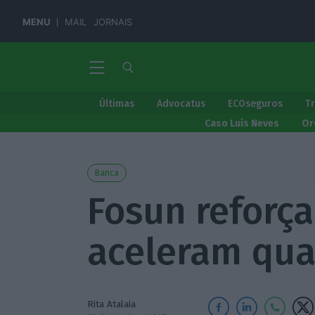
MENU
MAIL
JORNAIS
Últimas
Advocatus
ECOseguros
T
Caso Luís Neves
Or
Banca
Fosun reforça
aceleram qu
Rita Atalaia