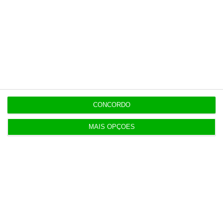
Benfica lança petição pela suspensão dos direitos
de TV
11:49
Multicare foca website como ponto de acesso à
área saúde
11:25
CONCORDO
PRR financia 767 habitações nos Açores com 65
milhões
MAIS OPÇÕES
Populares