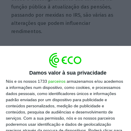
função pública à atualização das pensões,
passando por mexidas no IRS, são várias as
alterações que podem influenciar
rendimentos.
Escolha o ECO como fonte
›
Escolher
preferida no Google
Damos valor à sua privacidade
A mudança já está prevista no Orçamento do
Nós e os nossos 1733
parceiros
armazenamos e/ou acedemos
Estado para 2017: o diploma assume que,
a
a informações num dispositivo, como cookies, e processamos
partir de 2018, o subsídio de Natal já seja pago
dados pessoais, como identificadores únicos e informações
integralmente no final do ano
e, ao que o ECO
padrão enviadas por um dispositivo para publicidade e
conteúdos personalizados, medição de publicidade e
apurou,
esta alteração continua garantida
.
conteúdos, pesquisa de audiências e desenvolvimento de
Este ano, o método é diferente: metade da
serviços.
Com a sua permissão, nós e os nossos parceiros
prestação tem vindo a ser paga em
poderemos usar identificação e dados de geolocalização
precisos através da procura de dispositivos. Poderá clicar para