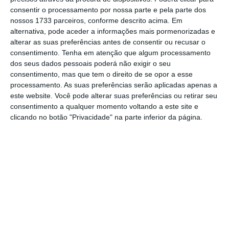
duodécimos e a outra metade é paga em
consentir o processamento por nossa parte e pela parte dos
novembro
, no caso de funcionários públicos e
nossos 1733 parceiros, conforme descrito acima. Em
reformados da Caixa Geral de Aposentações
alternativa, pode aceder a informações mais pormenorizadas e
alterar as suas preferências antes de consentir ou recusar o
(CGA); ou
dezembro
, no caso de pensionistas
consentimento.
Tenha em atenção que algum processamento
da Segurança Social.
dos seus dados pessoais poderá não exigir o seu
consentimento, mas que tem o direito de se opor a esse
processamento. As suas preferências serão aplicadas apenas a
este website. Você pode alterar suas preferências ou retirar seu
consentimento a qualquer momento voltando a este site e
Subsídio: a que mês se refere o duodécimo?
clicando no botão "Privacidade" na parte inferior da página.
Ler Mais
A forma de pagar o subsídio em 2017 também
difere face ao ano anterior,
quando todo o
subsídio de natal foi pago em duodécimos
. Por
isso mesmo, no início deste ano
pensionistas
e
funcionários públicos
receberam menos,