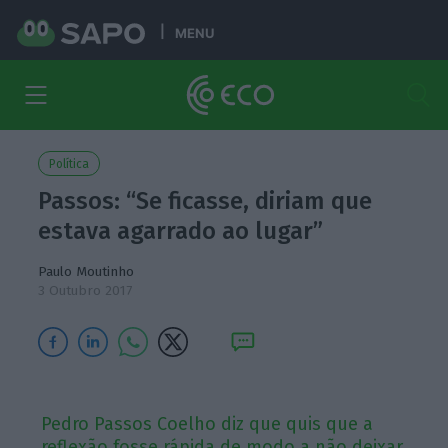
MENU
Política
Passos: “Se ficasse, diriam que
estava agarrado ao lugar”
Paulo Moutinho
3 Outubro 2017
Pedro Passos Coelho diz que quis que a
reflexão fosse rápida de modo a não deixar