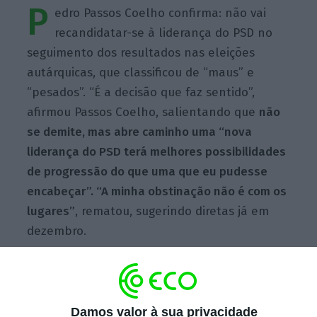
P
edro Passos Coelho confirma: não vai
recandidatar-se à liderança do PSD no
seguimento dos resultados nas eleições
autárquicas, que classificou de “maus” e
“pesados”. “É a decisão que faz sentido”,
afirmou Passos Coelho, salientando que
não
se demite, mas abre caminho uma “nova
liderança do PSD terá melhores possibilidades
de progressão do que uma que eu pudesse
encabeçar”. “A minha obstinação não é com os
lugares”
, rematou, sugerindo diretas já em
dezembro.
Escolha o ECO como fonte
›
Escolher
preferida no Google
Damos valor à sua privacidade