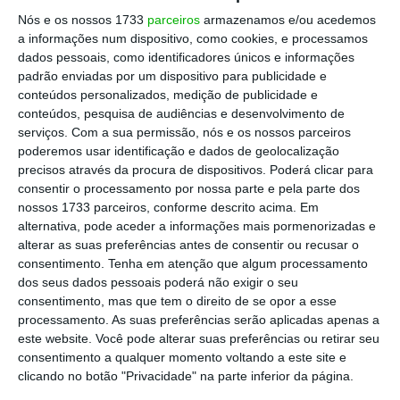
Nós e os nossos 1733
parceiros
armazenamos e/ou acedemos
Passos quis começar por expressar a sua
a informações num dispositivo, como cookies, e processamos
“surpresa com os resultados. Não foi um
dados pessoais, como identificadores únicos e informações
resultado que esperasse. Este resultado
padrão enviadas por um dispositivo para publicidade e
conteúdos personalizados, medição de publicidade e
pode, dois dias depois, parecer não tão
conteúdos, pesquisa de audiências e desenvolvimento de
pesado para o PSD como no domingo. Pode
serviços.
Com a sua permissão, nós e os nossos parceiros
achar-se que tendo igualado os votos de
poderemos usar identificação e dados de geolocalização
precisos através da procura de dispositivos. Poderá clicar para
2013, o resultado possa não ter sido tão mau.
consentir o processamento por nossa parte e pela parte dos
Mas creio que o resultado foi pesado”, disse.
nossos 1733 parceiros, conforme descrito acima. Em
alternativa, pode aceder a informações mais pormenorizadas e
alterar as suas preferências antes de consentir ou recusar o
consentimento.
Tenha em atenção que algum processamento
"Disse que não me demitia.
dos seus dados pessoais poderá não exigir o seu
Mantenho. Não apresentei a minha
consentimento, mas que tem o direito de se opor a esse
processamento. As suas preferências serão aplicadas apenas a
demissão, mas não saio ileso deste
este website. Você pode alterar suas preferências ou retirar seu
resultado. Não posso deixar de tirar
consentimento a qualquer momento voltando a este site e
consequências. A consequência
clicando no botão "Privacidade" na parte inferior da página.
exprime-se na minha decisão de não