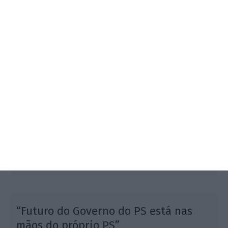
As bolsas norte-americanas voltaram a valorizar,
atingindo novos recordes. Os investidores
continuam otimistas em torno da reforma fiscal de
Trump.
s
“Futuro do Governo do PS está nas
mãos do próprio PS”