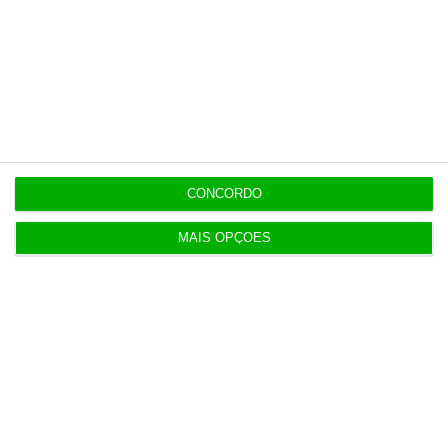
Seguro: “inaceitável” que Estado se demita do
apoio social
20:27
Praias com “impactos significativos” devido ao
mau tempo
CONCORDO
20:24
Vending de Oliveira do Bairro compra fábrica de
MAIS OPÇÕES
copos e café
Populares