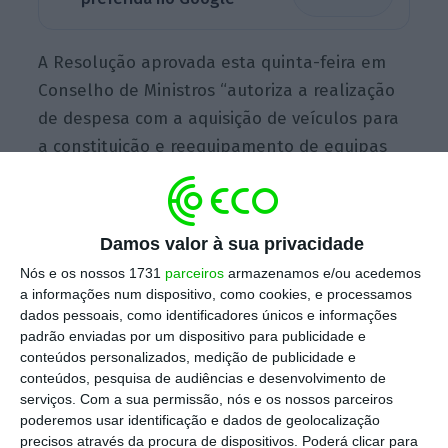
A Resolução aprovada esta quinta-feira em
Conselho de Ministros “autoriza a realização
de despesa com a aquisição de veículos para
a constituição e reequipamento de equipas
de sapadores florestais, de vigilantes da
natureza, do corpo nacional de agentes
florestais e de coordenadores de prevenção
Damos valor à sua privacidade
estrutural”, no valor máximo de 16.260.162,60
Nós e os nossos 1731
parceiros
armazenamos e/ou acedemos
euros mais IVA, entre 2018 e 2019.
a informações num dispositivo, como cookies, e processamos
dados pessoais, como identificadores únicos e informações
padrão enviadas por um dispositivo para publicidade e
conteúdos personalizados, medição de publicidade e
Governo quer 500 equipas de sapadores florestais
conteúdos, pesquisa de audiências e desenvolvimento de
até 2019
serviços.
Com a sua permissão, nós e os nossos parceiros
Ler Mais
poderemos usar identificação e dados de geolocalização
precisos através da procura de dispositivos. Poderá clicar para