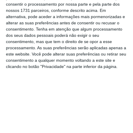
consentir o processamento por nossa parte e pela parte dos
Esta decisão surge no âmbito
da reforma do
nossos 1731 parceiros, conforme descrito acima. Em
alternativa, pode aceder a informações mais pormenorizadas e
setor florestal
, que prevê a constituição de
alterar as suas preferências antes de consentir ou recusar o
quinhentas equipas de sapadores florestais
,
consentimento.
Tenha em atenção que algum processamento
que estarão em plena operacionalização em
dos seus dados pessoais poderá não exigir o seu
consentimento, mas que tem o direito de se opor a esse
2019, e a renovação dos corpos de vigilantes
processamento. As suas preferências serão aplicadas apenas a
e agentes. Para que estes sejam “dotados dos
este website. Você pode alterar suas preferências ou retirar seu
necessários meios de vigilância, de primeira
consentimento a qualquer momento voltando a este site e
clicando no botão "Privacidade" na parte inferior da página.
intervenção e de apoio ao combate de
incêndios”, estes corpos poderão
então
comprar mais equipamento operacional,
“imprescindíveis para o normal
funcionamento destas estruturas e para
cumprimento dos objetivos e metas”.
“Orgulho-me muito de ter feito parte do