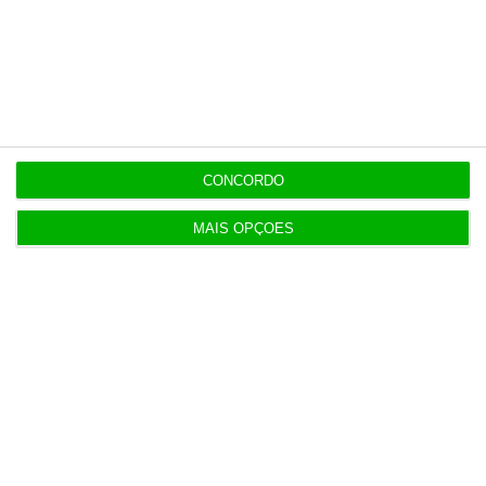
Populares
Na Estónia, com um olho no céu e outro na Rússia
CONCORDO
3 Agosto 2026
MAIS OPÇÕES
Mais de 100 municípios têm mais de metade do
PRR por receber
3 Agosto 2026
TdC certifica conta da Presidência da República
de 2025
3 Agosto 2026