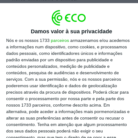
Escolha o ECO como fonte
›
Escolher
preferida no Google
Damos valor à sua privacidade
Nós e os nossos 1733
parceiros
armazenamos e/ou acedemos
“Estas são as duas maiores economias do
a informações num dispositivo, como cookies, e processamos
mundo.
Vejam o quanto podem ganhar,
dados pessoais, como identificadores únicos e informações
padrão enviadas por um dispositivo para publicidade e
quando trabalham em conjunto
“, avançou
conteúdos personalizados, medição de publicidade e
Lloyd Blankfein, líder executivo do banco
conteúdos, pesquisa de audiências e desenvolvimento de
norte-americano, à
CNBC
.
serviços.
Com a sua permissão, nós e os nossos parceiros
poderemos usar identificação e dados de geolocalização
precisos através da procura de dispositivos. Poderá clicar para
consentir o processamento por nossa parte e pela parte dos
nossos 1733 parceiros, conforme descrito acima. Em
Consegue resolver o puzzle da Goldman Sachs?
alternativa, pode aceder a informações mais pormenorizadas e
Ler Mais
alterar as suas preferências antes de consentir ou recusar o
consentimento.
Tenha em atenção que algum processamento
dos seus dados pessoais poderá não exigir o seu
consentimento, mas que tem o direito de se opor a esse