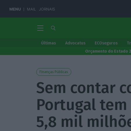
MENU
MAIL
JORNAIS
Últimas
Advocatus
ECOseguros
T
Orçamento do Estado 
Finanças Públicas
Sem contar c
Portugal tem
5,8 mil milhõ