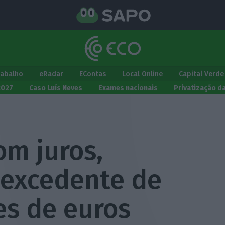
rabalho
eRadar
EContas
Local Online
Capital Verde
2027
Caso Luís Neves
Exames nacionais
Privatização d
om juros,
 excedente de
es de euros