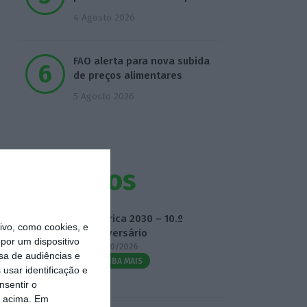
4 Agosto 2026
FAO alerta para nova subida
de preços alimentares
5 Agosto 2026
Eventos
Fábrica 2030 – 10.º
vo, como cookies, e
Aniversário
por um dispositivo
14/10/2026
sa de audiências e
SAIBA MAIS
usar identificação e
nsentir o
o acima. Em