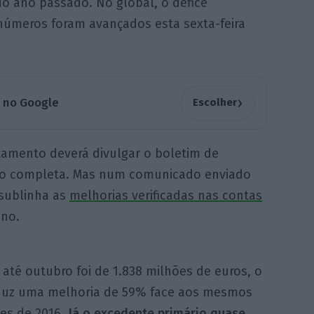
do ano passado. No global, o défice
números foram avançados esta sexta-feira
›
a no Google
Escolher
rçamento deverá divulgar o boletim de
ão completa. Mas num comunicado enviado
 sublinha as
melhorias verificadas nas contas
ano.
 até outubro foi de 1.838 milhões de euros, o
duz uma melhoria de 59% face aos mesmos
es de 2016.
Já o excedente primário quase