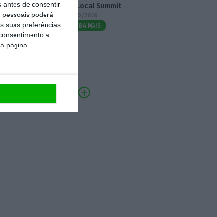
s antes de consentir
3.º Local Summit
 pessoais poderá
07/10/2026
s suas preferências
SAIBA MAIS
 consentimento a
da página.