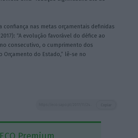
a confiança nas metas orçamentais definidas
2017): “A evolução favorável do défice ao
ano consecutivo, o cumprimento dos
o Orçamento do Estado,” lê-se no
https://eco.sapo.pt/2017/11/24/sem-contar-com-juros-portugal-tem-excedente-de-58-mil-milhoes-de-euros/
Copiar
 ECO Premium