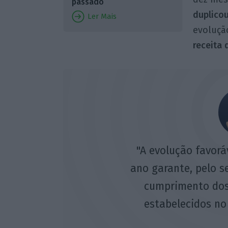
passado
duplico
Ler Mais
evoluçã
receita 
"A evolução favorá
ano garante, pelo s
cumprimento dos
estabelecidos no