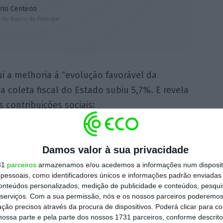
rio Centeno
 do Banco de Portugal
ui a melhoria à “evolução favorável da
 coleta fiscal do Estado subiu 5,7%. E revela
 contribuições sociais:
Damos valor à sua privacidade
31
parceiros
armazenamos e/ou acedemos a informações num dispositi
essoais, como identificadores únicos e informações padrão enviadas 
conteúdos personalizados, medição de publicidade e conteúdos, pesqui
de IRS subiu 4% ;
serviços.
Com a sua permissão, nós e os nossos parceiros poderemos 
ção precisos através da procura de dispositivos. Poderá clicar para co
ossa parte e pela parte dos nossos 1731 parceiros, conforme descrit
 Social subiram 6,6%.