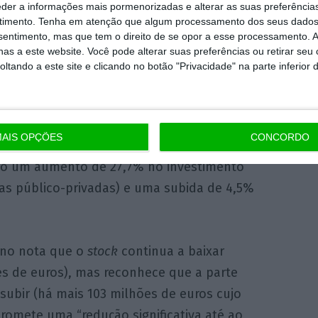
eder a informações mais pormenorizadas e alterar as suas preferência
timento.
Tenha em atenção que algum processamento dos seus dados
nsentimento, mas que tem o direito de se opor a esse processamento. A
 que corrigindo o efeito da diferença no
as a este website. Você pode alterar suas preferências ou retirar seu
Natal nos salários e pensões, a despesa
tando a este site e clicando no botão "Privacidade" na parte inferior 
a correção, verificou-se uma redução de 0,2%
AIS OPÇÕES
CONCORDO
da a “forte aposta no investimento público e
ndo um aumento de 27,7% no investimento
as público-privadas) e uma subida de 4,5%
rno nota que o
stock
continua a baixar
es de euros), mas reconhece que a parte
 subir (há mais 103 milhões de euros cujo
omete uma “redução significativa até ao