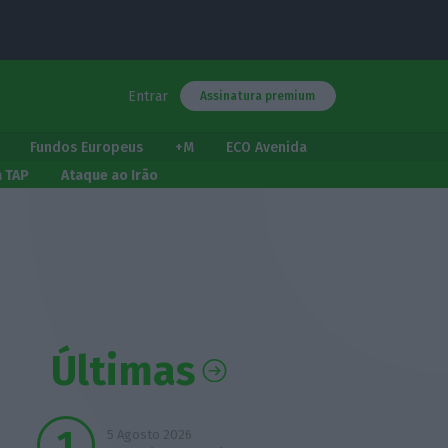
Entrar
Assinatura premium
Fundos Europeus
+M
ECO Avenida
a TAP
Ataque ao Irão
Últimas
5 Agosto 2026