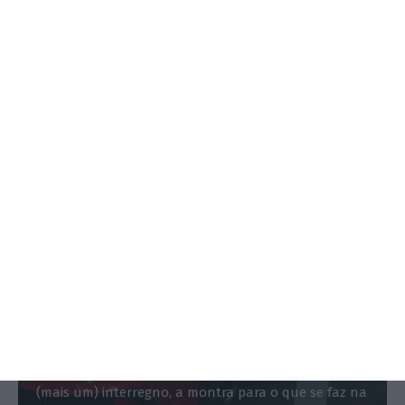
REPORTAGEM
Salão automóvel? Isto é mais um
“stand em ponto grande”
Paulo Moutinho,
25 Novembro 2017
O Salão do Automóvel regressou. Depois de um
(mais um) interregno, a montra para o que se faz na