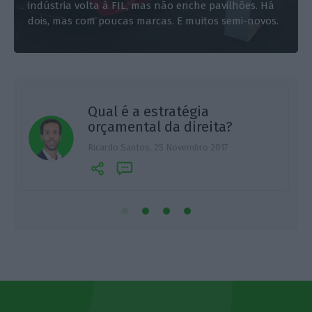
indústria volta à FIL, mas não enche pavilhões. Há
dois, mas com poucas marcas. E muitos semi-novos.
m
Qual é a estratégia
orçamental da direita?
R
Ricardo Santos,
25 Novembro 2017