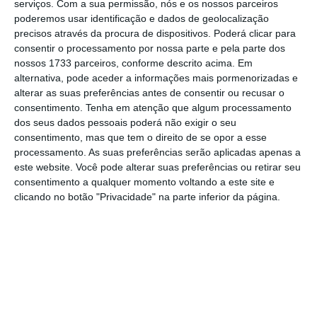
serviços.
Com a sua permissão, nós e os nossos parceiros
poderemos usar identificação e dados de geolocalização
precisos através da procura de dispositivos. Poderá clicar para
Bruxelas diz que Função Pública vai custar mais 385
consentir o processamento por nossa parte e pela parte dos
milhões
nossos 1733 parceiros, conforme descrito acima. Em
Ler Mais
alternativa, pode aceder a informações mais pormenorizadas e
alterar as suas preferências antes de consentir ou recusar o
consentimento.
Tenha em atenção que algum processamento
“Está na altura de Aveiro ver reconhecido o
dos seus dados pessoais poderá não exigir o seu
consentimento, mas que tem o direito de se opor a esse
esforço e ser compensado”, disse o ministro
processamento. As suas preferências serão aplicadas apenas a
da Saúde, comprometendo-se a reforçar a
este website. Você pode alterar suas preferências ou retirar seu
capacidade financeira do CHBV para fazer
consentimento a qualquer momento voltando a este site e
clicando no botão "Privacidade" na parte inferior da página.
face aos investimentos que estão previstos.
O ministro reafirmou ainda a aposta na
proximidade, realçando que este foi o único
Governo, nos últimos 30 anos, que não
fechou qualquer serviço público na área da