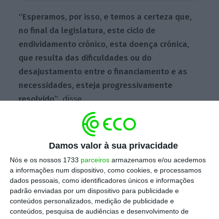
“Esperamos, por isso, e temos a certeza que,
no final da legislatura, este ciclo de
endividamento crónico, esta doença crónica,
que resulta das dificuldades ou do
desajustamento entre o financiamento e as
necessidades, esteja progressivamente
resolvido”
, disse.
Adalberto Campos Fernandes elogiou o
Damos valor à sua privacidade
trabalho que tem sido feito pela
Nós e os nossos 1733
parceiros
armazenamos e/ou acedemos
administração e trabalhadores do Centro
a informações num dispositivo, como cookies, e processamos
Hospitalar do Baixo Vouga (CHBV), que integra
dados pessoais, como identificadores únicos e informações
os hospitais de Aveiro, Águeda e Estarreja,
padrão enviadas por um dispositivo para publicidade e
conteúdos personalizados, medição de publicidade e
considerando que é “dos mais eficientes”,
conteúdos, pesquisa de audiências e desenvolvimento de
porque “tem feito muito com pouco”.