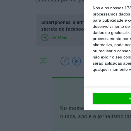
Nós e os nossos 17
processamos dados p
para publicidade e 
Smartphones, a arma
desenvolvimento de 
secreta do Facebook
dados de geolocaliza
Ler Mais
processamento por n
alternativa, pode ac
ou recusar o consen
não exigir o seu co
serão aplicadas apen
qualquer momento vol
Assine o
M
No momento em que a infor
nunca, apoie o jornalismo in