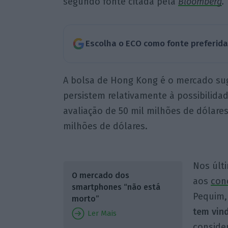
segundo fonte citada pela
Bloomberg
.
Escolha o ECO como fonte preferid
A bolsa de Hong Kong é o mercado sug
persistem relativamente à possibilida
avaliação de 50 mil milhões de dólares
milhões de dólares.
Nos últi
O mercado dos
aos
con
smartphones “não está
Pequim, 
morto”
tem vin
Ler Mais
conside