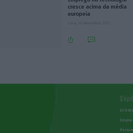
cresce acima da média
europeia
Lusa,
30 Novembro 2017
Exp
e
ECO N
Empre
Person