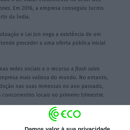
ones
. Em 2016, a empresa conseguiu lucros
tir da Índia.
ituação e Lei Jun nega a existência de um
tende proceder a uma oferta pública inicial
nas redes sociais e o recurso a
flash sales
empresa mais valiosa do mundo. No entanto,
edução nas suas remessas no ano passado,
 concorrentes locais no primeiro trimestre.
 mercados emergentes como a Rússia ou o a
essórios de
fitness
nos Estados Unidos, onde
Damos valor à sua privacidade
rtphones
.