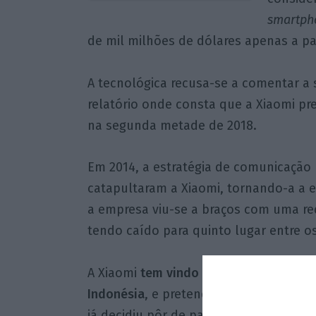
smartph
de mil milhões de dólares apenas a par
A tecnológica recusa-se a comentar a s
relatório onde consta que a Xiaomi pre
na segunda metade de 2018.
Em 2014, a estratégia de comunicação 
catapultaram a Xiaomi, tornando-a a 
a empresa viu-se a braços com uma r
tendo caído para quinto lugar entre os
A Xiaomi
tem vindo a expandir-se para
Indonésia
, e pretende apostar nos ac
já decidiu pôr de parte a venda de
sma