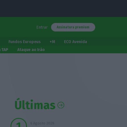
Entrar
Assinatura premium
Fundos Europeus
+M
ECO Avenida
a TAP
Ataque ao Irão
Últimas
6 Agosto 2026