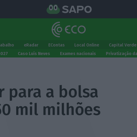
rabalho
eRadar
EContas
Local Online
Capital Verde
2027
Caso Luís Neves
Exames nacionais
Privatização d
r para a bolsa
50 mil milhões