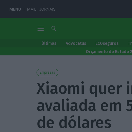
MENU
MAIL
JORNAIS
Últimas
Advocatus
ECOseguros
T
Orçamento do Estado 
Empresas
Xiaomi quer i
avaliada em 
de dólares