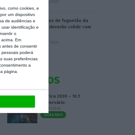
4 Agosto 2026
vo, como cookies, e
por um dispositivo
Destroços de foguetão da
sa de audiências e
SpaceX deverão colidir com
usar identificação e
Lua
nsentir o
o acima. Em
5 Agosto 2026
s antes de consentir
 pessoais poderá
s suas preferências
 consentimento a
da página.
Eventos
Fábrica 2030 – 10.º
Aniversário
14/10/2026
SAIBA MAIS