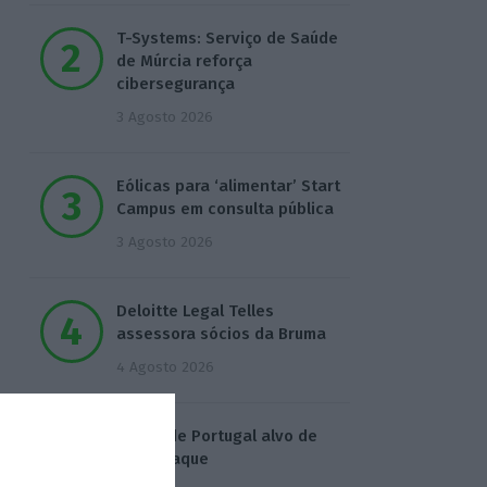
T-Systems: Serviço de Saúde
de Múrcia reforça
cibersegurança
3 Agosto 2026
Eólicas para ‘alimentar’ Start
Campus em consulta pública
3 Agosto 2026
Deloitte Legal Telles
assessora sócios da Bruma
4 Agosto 2026
Águas de Portugal alvo de
ciberataque