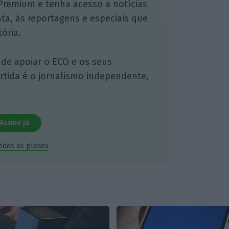
Premium e tenha acesso a notícias
nta, às reportagens e especiais que
ória.
 de apoiar o ECO e os seus
artida é o jornalismo independente,
Assine já
todos os planos