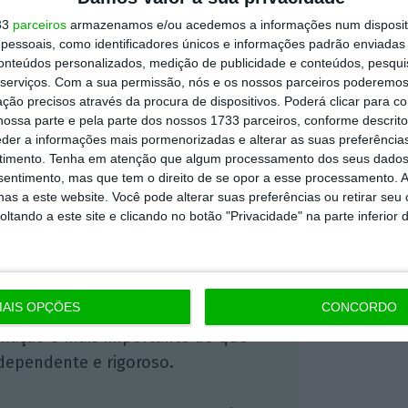
33
parceiros
armazenamos e/ou acedemos a informações num dispositi
essoais, como identificadores únicos e informações padrão enviadas 
conteúdos personalizados, medição de publicidade e conteúdos, pesqui
serviços.
Com a sua permissão, nós e os nossos parceiros poderemos 
ção precisos através da procura de dispositivos. Poderá clicar para co
ossa parte e pela parte dos nossos 1733 parceiros, conforme descrit
eder a informações mais pormenorizadas e alterar as suas preferência
timento.
Tenha em atenção que algum processamento dos seus dados
nsentimento, mas que tem o direito de se opor a esse processamento. A
https://eco.sapo.pt/2017/12/04/xiaomi-quer-ir-para-a-bolsa-avaliada-em-50-mil-milhoes-de-dolares/
Copiar
as a este website. Você pode alterar suas preferências ou retirar seu
tando a este site e clicando no botão "Privacidade" na parte inferior 
 ECO Premium
AIS OPÇÕES
CONCORDO
mação é mais importante do que
dependente e rigoroso.