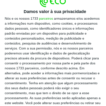
deveria acautelar isso”, defende.
Damos valor à sua privacidade
Nós e os nossos 1733
parceiros
armazenamos e/ou acedemos
Secretário de Estado e presidente da Raríssimas
a informações num dispositivo, como cookies, e processamos
demitem-se
dados pessoais, como identificadores únicos e informações
padrão enviadas por um dispositivo para publicidade e
Ler Mais
conteúdos personalizados, medição de publicidade e
conteúdos, pesquisa de audiências e desenvolvimento de
De acordo com a reportagem da TVI, Paula
serviços.
Com a sua permissão, nós e os nossos parceiros
poderemos usar identificação e dados de geolocalização
Brito e Costa,
que entretanto apresentou a
precisos através da procura de dispositivos. Poderá clicar para
demissão da presidência da Raríssimas
,
consentir o processamento por nossa parte e pela parte dos
receberia um salário base de 3.000 euros
, a
nossos 1733 parceiros, conforme descrito acima. Em
alternativa, pode aceder a informações mais pormenorizadas e
que acresciam 1.300 euros em ajudas de
alterar as suas preferências antes de consentir ou recusar o
custo, 1.500 euros em deslocações e 816,76
consentimento.
Tenha em atenção que algum processamento
euros num plano poupança-reforma. A peça
dos seus dados pessoais poderá não exigir o seu
consentimento, mas que tem o direito de se opor a esse
aponta ainda para o aluguer de um carro de
processamento. As suas preferências serão aplicadas apenas a
luxo com o valor mensal de 921,59 euros e
este website. Você pode alterar suas preferências ou retirar seu