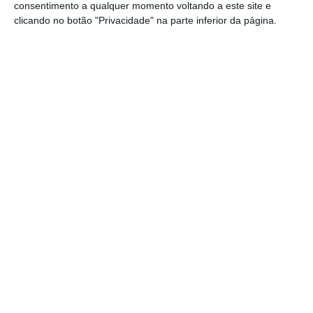
para compras de ordem pessoal com o cartão
consentimento a qualquer momento voltando a este site e
clicando no botão "Privacidade" na parte inferior da página.
de crédito da associação.
De acordo com o
Estatuto das Instituições
Particulares de Solidariedade Social (IPSS)
, o
exercício de funções nos corpos gerentes das
instituições é
“gratuito”
, ainda que possa
justificar o pagamento de despesas. O
Estatuto abre a porta ao pagamento de
remuneração “quando o volume do
movimento financeiro ou a complexidade da
administração das instituições exijam a
presença prolongada de um ou mais titulares
dos órgãos de administração”, mas com o
limite de
quatro Indexantes dos Apoios Sociais
(IAS)
, o que corresponde a cerca de 1.685