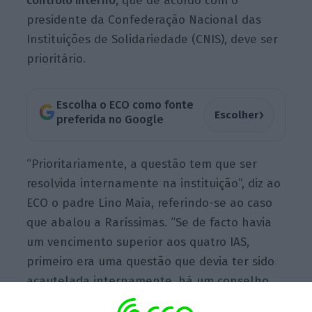
controlo interno,
que de acordo com o
presidente da Confederação Nacional das
Instituições de Solidariedade (CNIS), deve ser
prioritário.
Escolha o ECO como fonte
›
Escolher
preferida no Google
“Prioritariamente, a questão tem que ser
resolvida internamente na instituição”, diz ao
ECO o padre Lino Maia, referindo-se ao caso
que abalou a Raríssimas.
“Se de facto havia
um vencimento superior aos quatro IAS,
primeiro era uma questão que devia ter sido
acautelada internamente, há um conselho
fiscal, há uma Assembleia-Geral, e portanto