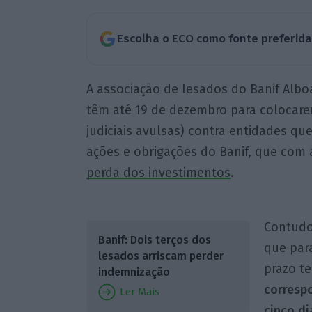
Escolha o ECO como fonte preferid
A associação de lesados do Banif Alboa
têm até 19 de dezembro para colocarem
judiciais avulsas) contra entidades q
ações e obrigações do Banif, que com
perda dos investimentos
.
Contudo,
Banif: Dois terços dos
que para
lesados arriscam perder
prazo te
indemnização
corresp
Ler Mais
cinco di