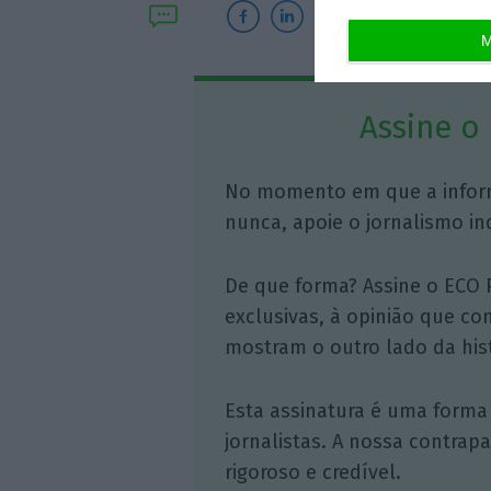
M
Assine o
No momento em que a infor
nunca, apoie o jornalismo in
De que forma? Assine o ECO 
exclusivas, à opinião que co
mostram o outro lado da hist
Esta assinatura é uma forma
jornalistas. A nossa contrap
rigoroso e credível.