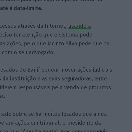
 até à data-limite.
cessos através da Internet,
usando a
reciso ter atenção que o sistema pode
s ações, pelo que Jacinto Silva pede que os
a com o seu advogado.
 lesados do Banif podem mover ações judiciais
 da instituição e as suas seguradoras, entre
iderem responsáveis pela venda de produtos
as.
nado sobre se há muitos lesados que ainda
eram ações em tribunal, o presidente da
isse que
“é muita gente”
, mas sem conseguir