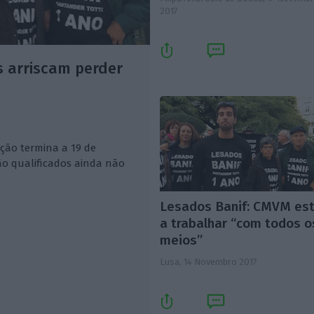
2017
s arriscam perder
ação termina a 19 de
ão qualificados ainda não
Lesados Banif: CMVM es
a trabalhar “com todos o
meios”
Lusa,
14 Novembro 2017