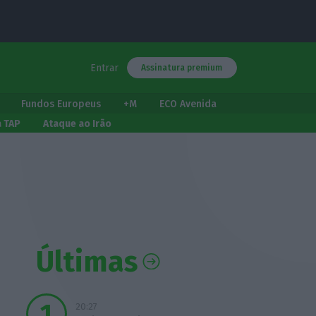
Entrar
Assinatura premium
Fundos Europeus
+M
ECO Avenida
a TAP
Ataque ao Irão
Últimas
20:27