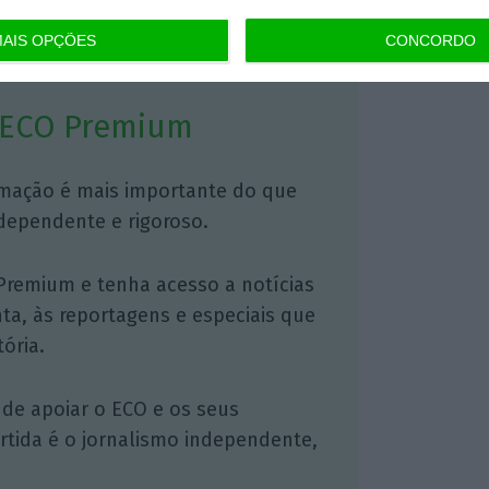
https://eco.sapo.pt/2017/12/14/lesados-do-banif-tem-ate-hoje-para-colocar-acoes-em-tribunal/
Copiar
AIS OPÇÕES
CONCORDO
 ECO Premium
mação é mais importante do que
dependente e rigoroso.
Premium e tenha acesso a notícias
nta, às reportagens e especiais que
ória.
 de apoiar o ECO e os seus
artida é o jornalismo independente,