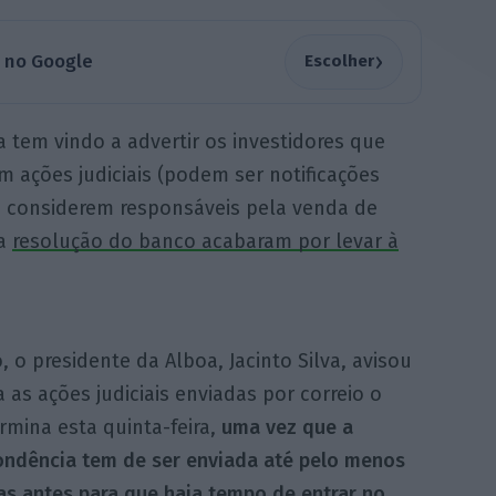
›
a no Google
Escolher
 tem vindo a advertir os investidores que
 ações judiciais (podem ser notificações
ue considerem responsáveis pela venda de
 a
resolução do banco acabaram por levar à
 o presidente da Alboa, Jacinto Silva, avisou
 as ações judiciais enviadas por correio o
rmina esta quinta-feira,
uma vez que a
ondência tem de ser enviada até pelo menos
as antes para que haja tempo de entrar no