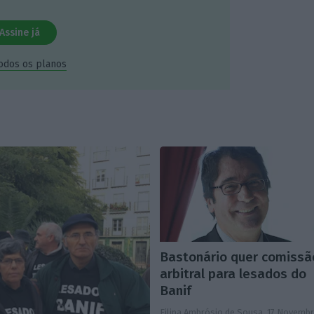
Assine já
todos os planos
Bastonário quer comissã
arbitral para lesados do
Banif
Filipa Ambrósio de Sousa,
17 Novemb