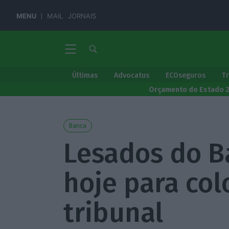
MENU
MAIL
JORNAIS
Últimas
Advocatus
ECOseguros
T
Orçamento do Estado 
Banca
Lesados do B
hoje para co
tribunal