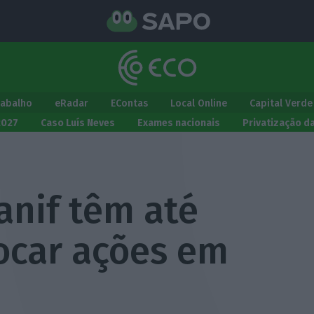
rabalho
eRadar
EContas
Local Online
Capital Verde
2027
Caso Luís Neves
Exames nacionais
Privatização d
anif têm até
locar ações em