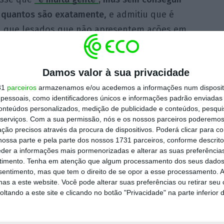
r quantos são exatamente
, e admitiu que é
l que lesados que não apresentem ações em
 possam ser deixados de fora de futuras
Damos valor à sua privacidade
31
parceiros
armazenamos e/ou acedemos a informações num dispositi
ações. Tenho receio de que as pessoas que
essoais, como identificadores únicos e informações padrão enviadas 
ão vir a integrar um fundo de recuperação
conteúdos personalizados, medição de publicidade e conteúdos, pesqui
serviços.
Com a sua permissão, nós e os nossos parceiros poderemos 
ção precisos através da procura de dispositivos. Poderá clicar para co
ossa parte e pela parte dos nossos 1731 parceiros, conforme descrit
o de uma medida de resolução
, por decisão do
eder a informações mais pormenorizadas e alterar as suas preferência
timento.
Tenha em atenção que algum processamento dos seus dados
e então, investidores do banco têm andado
nsentimento, mas que tem o direito de se opor a esse processamento. A
pense pelas perdas, desde acionistas a
as a este website. Você pode alterar suas preferências ou retirar seu
tando a este site e clicando no botão "Privacidade" na parte inferior 