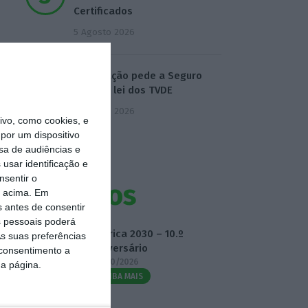
Certificados
5 Agosto 2026
Associação pede a Seguro
veto da lei dos TVDE
5 Agosto 2026
vo, como cookies, e
por um dispositivo
sa de audiências e
usar identificação e
nsentir o
Eventos
o acima. Em
s antes de consentir
 pessoais poderá
Fábrica 2030 – 10.º
s suas preferências
Aniversário
 consentimento a
14/10/2026
da página.
SAIBA MAIS