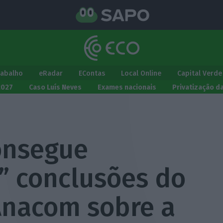
rabalho
eRadar
EContas
Local Online
Capital Verde
2027
Caso Luís Neves
Exames nacionais
Privatização d
consegue
 conclusões do
 Anacom sobre a