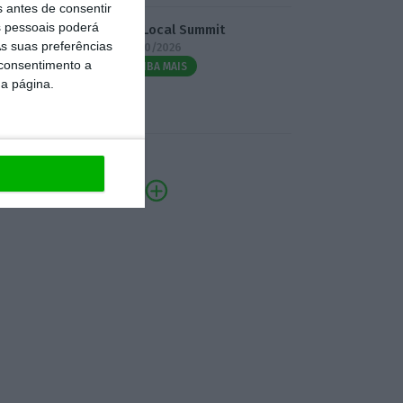
s antes de consentir
 pessoais poderá
3.º Local Summit
s suas preferências
07/10/2026
 consentimento a
SAIBA MAIS
da página.