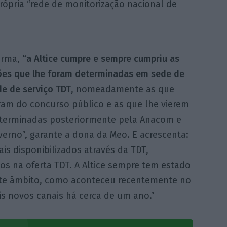
rópria “rede de monitorização nacional de
orma,
“a Altice cumpre e sempre cumpriu as
ões que lhe foram determinadas em sede de
de de serviço TDT
, nomeadamente as que
ram do concurso público e as que lhe vierem
eterminadas posteriormente pela Anacom e
erno”, garante a dona da Meo. E acrescenta:
is disponibilizados através da TDT,
s na oferta TDT. A Altice sempre tem estado
ste âmbito, como aconteceu recentemente no
s novos canais há cerca de um ano.”