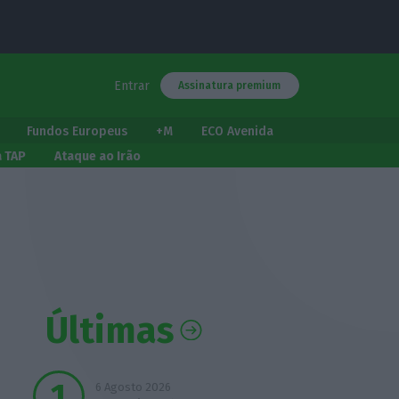
Entrar
Assinatura premium
Fundos Europeus
+M
ECO Avenida
a TAP
Ataque ao Irão
Últimas
6 Agosto 2026