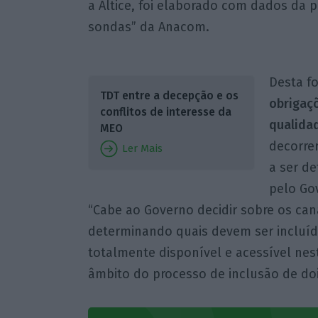
a Altice, foi elaborado com dados da p
sondas” da Anacom.
Desta f
TDT entre a decepção e os
obrigaç
conflitos de interesse da
qualida
MEO
decorre
Ler Mais
a ser d
pelo Gov
“Cabe ao Governo decidir sobre os cana
determinando quais devem ser incluído
totalmente disponível e acessível ne
âmbito do processo de inclusão de doi