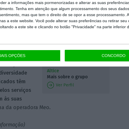
eder a informações mais pormenorizadas e alterar as suas preferência
grupo de empresas) que um operador
timento.
Tenha em atenção que algum processamento dos seus dados
nsentimento, mas que tem o direito de se opor a esse processamento. A
as a este website. Você pode alterar suas preferências ou retirar seu
tando a este site e clicando no botão "Privacidade" na parte inferior 
ma o seu
s obrigações”
ito
struturas e
AIS OPÇÕES
CONCORDO
 serviços muito
Altice
diversidade
Mais sobre o grupo
ticados têm
Ver Perfil
elos serviços
m às suas
ona da operadora Meo.
informação)