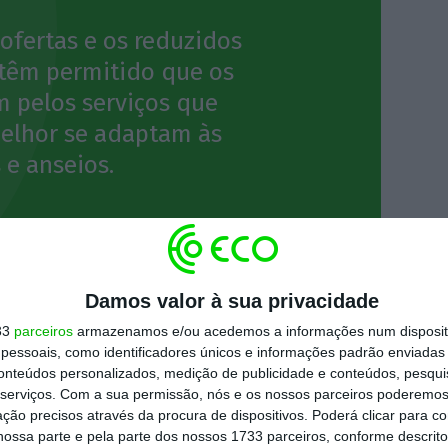
ofertas e os reduzidos
 têm permitido que os
 pelos serviços que
elhor se adaptam às
 e anseios.
Damos valor à sua privacidade
33
parceiros
armazenamos e/ou acedemos a informações num dispositi
uarta-feira
,
conclui que “não parece possível
essoais, como identificadores únicos e informações padrão enviadas 
lização das frequências tenha qualquer
conteúdos personalizados, medição de publicidade e conteúdos, pesqui
serviços.
Com a sua permissão, nós e os nossos parceiros poderemos 
a”
, e sublinha que “deve ser ainda analisada e
ção precisos através da procura de dispositivos. Poderá clicar para co
e conflitos de interesse, da Meo (…) ser a
ossa parte e pela parte dos nossos 1733 parceiros, conforme descrit