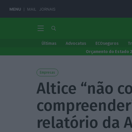
MENU
MAIL
JORNAIS
Últimas
Advocatus
ECOseguros
T
Orçamento do Estado 
Empresas
Altice “não 
compreender”
relatório da