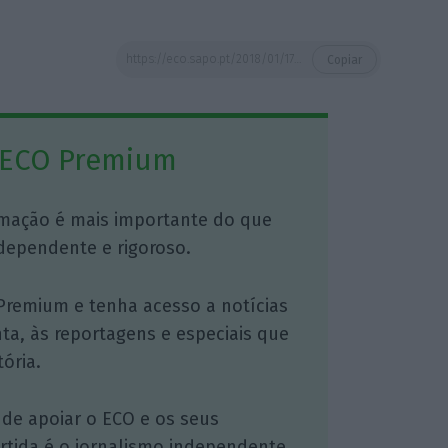
https://eco.sapo.pt/2018/01/17/altice-responde-a-anacom-proposta-para-a-tdt-foi-considerada-transparente-nao-discriminatoria-e-idonea/
Copiar
 ECO Premium
mação é mais importante do que
dependente e rigoroso.
Premium e tenha acesso a notícias
nta, às reportagens e especiais que
ória.
 de apoiar o ECO e os seus
artida é o jornalismo independente,