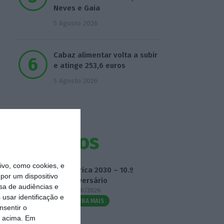
Neves e Gaia
5 Agosto 2026
Cabaz alimentar volta a subir
e atinge 253,6 euros
5 Agosto 2026
Eventos
vo, como cookies, e
Fábrica 2030 – 10.º
por um dispositivo
Aniversário
sa de audiências e
14/10/2026
usar identificação e
SAIBA MAIS
nsentir o
o acima. Em