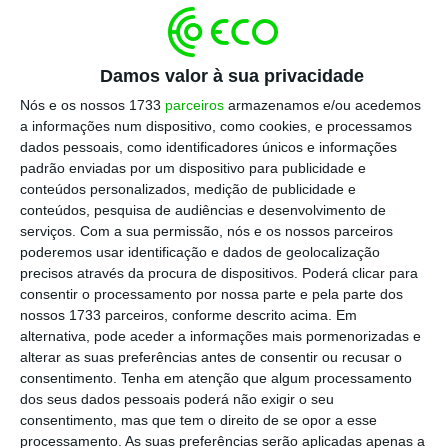
“Nas nossas estimativas, assumindo a
Damos valor à sua privacidade
fórmula do preço [considerada pela Anacom]
Nós e os nossos 1733
parceiros
armazenamos e/ou acedemos
apenas para o período entre 2018 e 2020, o
a informações num dispositivo, como cookies, e processamos
impacto na nossa avaliação será de um
dados pessoais, como identificadores únicos e informações
padrão enviadas por um dispositivo para publicidade e
aumento de 3,8% (mais 18 cêntimos por
conteúdos personalizados, medição de publicidade e
ação)”, dizem.
Mas se incluírem o corte dos
conteúdos, pesquisa de audiências e desenvolvimento de
preços dos serviços reservados, os analistas
serviços.
Com a sua permissão, nós e os nossos parceiros
poderemos usar identificação e dados de geolocalização
estimam uma perda de valor de 20 cêntimos
precisos através da procura de dispositivos. Poderá clicar para
por ação.
consentir o processamento por nossa parte e pela parte dos
nossos 1733 parceiros, conforme descrito acima. Em
alternativa, pode aceder a informações mais pormenorizadas e
"A partilha assumida da poupança de
alterar as suas preferências antes de consentir ou recusar o
custos e a eliminação das margens
consentimento.
Tenha em atenção que algum processamento
dos serviços reservados parece ser
dos seus dados pessoais poderá não exigir o seu
uma medida dura, mas, até certa
consentimento, mas que tem o direito de se opor a esse
processamento. As suas preferências serão aplicadas apenas a
medida, fica em linha com os