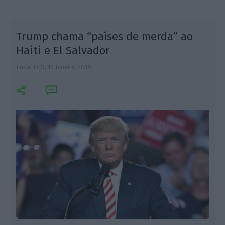
Trump chama “países de merda” ao
Haiti e El Salvador
Lusa, ECO,
12 Janeiro 2018
E