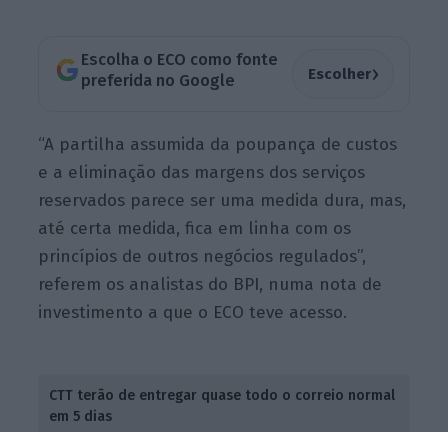
Escolha o ECO como fonte
›
Escolher
preferida no Google
“A partilha assumida da poupança de custos
e a eliminação das margens dos serviços
reservados parece ser uma medida dura, mas,
até certa medida, fica em linha com os
princípios de outros negócios regulados”,
referem os analistas do BPI, numa nota de
investimento a que o ECO teve acesso.
CTT terão de entregar quase todo o correio normal
em 5 dias
Ler Mais