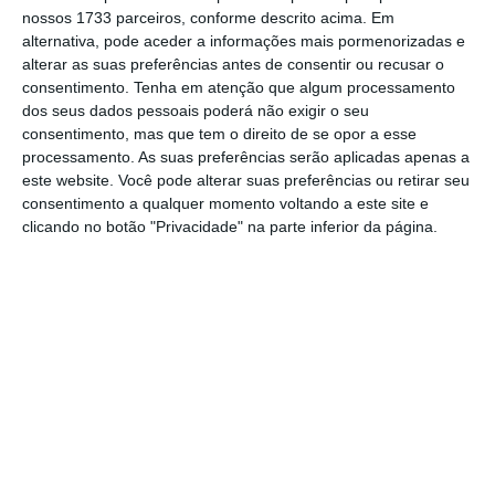
concluir o projeto a partir dessa data.
O
nossos 1733 parceiros, conforme descrito acima. Em
consórcio garantiu ao
Negócios
que vai pedir
alternativa, pode aceder a informações mais pormenorizadas e
mais tempo à DGEG para construir uma das
alterar as suas preferências antes de consentir ou recusar o
consentimento.
Tenha em atenção que algum processamento
maiores centrais solares da Europa.
dos seus dados pessoais poderá não exigir o seu
consentimento, mas que tem o direito de se opor a esse
“Existe um número de fatores que está mais
processamento. As suas preferências serão aplicadas apenas a
este website. Você pode alterar suas preferências ou retirar seu
além do nosso controlo, o que nos levará a
consentimento a qualquer momento voltando a este site e
solicitar a extensão da licença de produção,
clicando no botão "Privacidade" na parte inferior da página.
como aliás é comum em projetos desta
magnitude e complexidade. Este assunto está
a ser tratado diretamente e em primeira mão
com a DGEG”, refere àquela publicação, Hugo
Paz, diretor do projeto.
Ainda assim, o diretor do projeto salienta que
a
construção deve arrancar em fevereiro
,