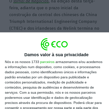
O
Jo
rnal de
Negócios
, na edição desta terça-
feira, adianta que o prazo inicial da
construção da central dos chineses da China
Triumph International Engineering Company
(CTIEC) e dos irlandeses da Welink termina no
fim do próximo setembro.
Damos valor à sua privacidade
Luz verde para mais seis centrais fotovoltaicas
Nós e os nossos 1733
parceiros
armazenamos e/ou acedemos
Ler Mais
a informações num dispositivo, como cookies, e processamos
dados pessoais, como identificadores únicos e informações
padrão enviadas por um dispositivo para publicidade e
A autorização de construção é dada pela
conteúdos personalizados, medição de publicidade e
conteúdos, pesquisa de audiências e desenvolvimento de
Direção-geral de Energia e Geologia (DGEG),
serviços.
Com a sua permissão, nós e os nossos parceiros
tendo sido concedida a 16 de setembro de
poderemos usar identificação e dados de geolocalização
2016, ficando o consórcio com dois anos para
precisos através da procura de dispositivos. Poderá clicar para
consentir o processamento por nossa parte e pela parte dos