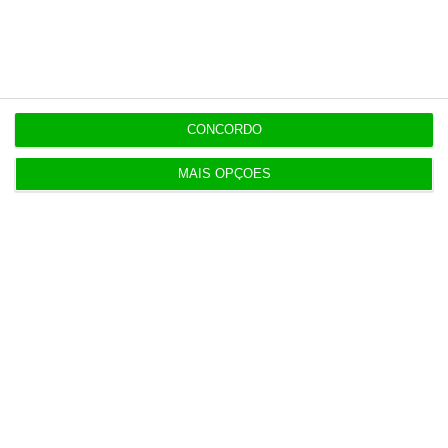
11:11
Eclipse ‘apaga’ 45% da produção solar no fim da
tarde
CONCORDO
MAIS OPÇÕES
Populares
Iceberg Ceuta
8:58
Barcelos aprova concurso para nova ETAR de 35
milhões